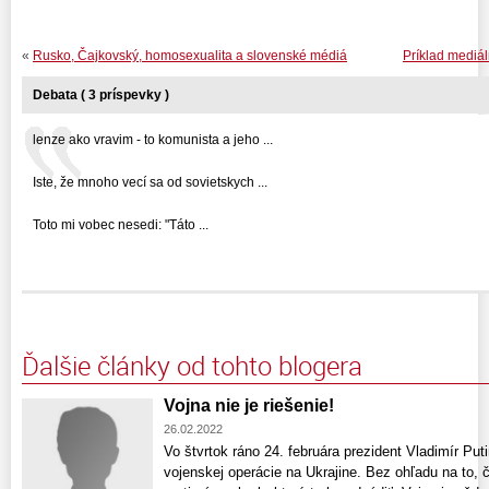
«
Rusko, Čajkovský, homosexualita a slovenské médiá
Príklad mediá
Debata ( 3 príspevky )
lenze ako vravim - to komunista a jeho ...
Iste, že mnoho vecí sa od sovietskych ...
Toto mi vobec nesedi: "Táto ...
Ďalšie články od tohto blogera
Vojna nie je riešenie!
26.02.2022
Vo štvrtok ráno 24. februára prezident Vladimír Put
vojenskej operácie na Ukrajine. Bez ohľadu na to, 