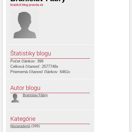
brankof.blog.pravda.sk
Štatistiky blogu
Počet článkov: 399
Celková čítanosť: 2577748x
Priemerná čítanosť článkov: 6461x
Autor blogu
Branislav Fábry
Kategórie
Nezaradené
(399)