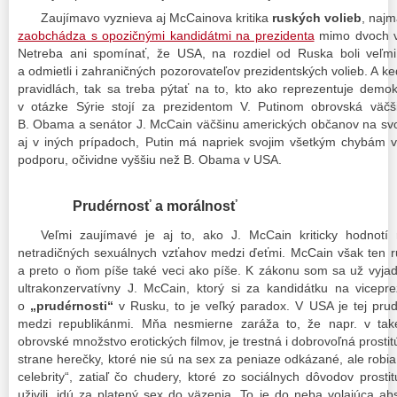
Zaujímavo vyznieva aj McCainova kritika
ruských volieb
, najm
zaobchádza s opozičnými kandidátmi na prezidenta
mimo dvoch ve
Netreba ani spomínať, že USA, na rozdiel od Ruska boli veľmi 
a odmietli i zahraničných pozorovateľov prezidentských volieb. A ke
pravidlách, tak sa treba pýtať na to, kto ako reprezentuje demok
v otázke Sýrie stojí za prezidentom V. Putinom obrovská väčši
B. Obama a senátor J. McCain väčšinu amerických občanov na svoj
aj v iných prípadoch, Putin má napriek svojim všetkým chybám 
podporu, očividne vyššiu než B. Obama v USA.
Prudérnosť a morálnosť
Veľmi zaujímavé je aj to, ako J. McCain kriticky hodnotí 
netradičných sexuálnych vzťahov medzi ďeťmi. McCain však ten ru
a preto o ňom píše také veci ako píše. K zákonu som sa už vyjad
ultrakonzervatívny J. McCain, ktorý si za kandidátku na vicepre
o
„prudérnosti“
v Rusku, to je veľký paradox. V USA je tej prudé
medzi republikánmi. Mňa nesmierne zaráža to, že napr. v takej
obrovské množstvo erotických filmov, je trestná i dobrovoľná prosti
strane herečky, ktoré nie sú na sex za peniaze odkázané, ale robi
celebrity“, zatiaľ čo chudery, ktoré zo sociálnych dôvodov prostit
uživili, idú za platený sex do väzenia. To je do neba volajúca ab