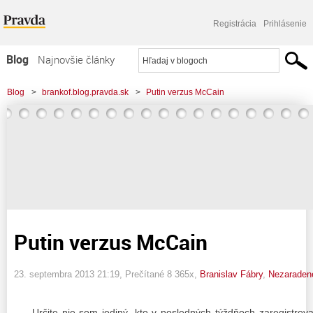
Registrácia
Prihlásenie
Blog
Najnovšie články
Najčítanejšie články
Blog
>
brankof.blog.pravda.sk
>
Putin verzus McCain
Najkomentovanejšie články
Zoznam blogov
Komerčné blogy
Putin verzus McCain
23. septembra 2013 21:19
, Prečítané 8 365x,
Branislav Fábry
,
Nezaraden
Určite nie som jediný, kto v posledných týždňoch zaregistrov