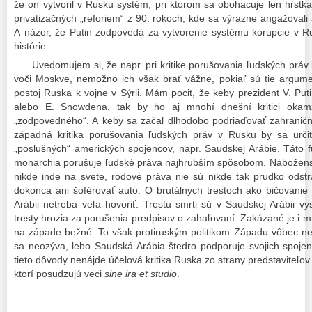
že on vytvoril v Rusku systém, pri ktorom sa obohacuje len hŕstk
privatizačných „reforiem“ z 90. rokoch, kde sa výrazne angažovali
A názor, že Putin zodpovedá za vytvorenie systému korupcie v Rus
histórie.
Uvedomujem si, že napr. pri kritike porušovania ľudských práv b
voči Moskve, nemožno ich však brať vážne, pokiaľ sú tie argum
postoj Ruska k vojne v Sýrii. Mám pocit, že keby prezident V. Puti
alebo E. Snowdena, tak by ho aj mnohí dnešní kritici okamž
„zodpovedného“. A keby sa začal dlhodobo podriaďovať zahraničnej
západná kritika porušovania ľudských práv v Rusku by sa určite 
„poslušných“ amerických spojencov, napr. Saudskej Arábie. Táto fu
monarchia porušuje ľudské práva najhrubším spôsobom. Nábožens
nikde inde na svete, rodové práva nie sú nikde tak prudko ods
dokonca ani šoférovať auto. O brutálnych trestoch ako bičovani
Arábii netreba veľa hovoriť. Trestu smrti sú v Saudskej Arábii vy
tresty hrozia za porušenia predpisov o zahaľovaní. Zakázané je i 
na západe bežné. To však protiruským politikom Západu vôbec nev
sa neozýva, lebo Saudská Arábia štedro podporuje svojich spojenco
tieto dôvody nenájde účelová kritika Ruska zo strany predstaviteľov
ktorí posudzujú veci
sine ira et studio
.