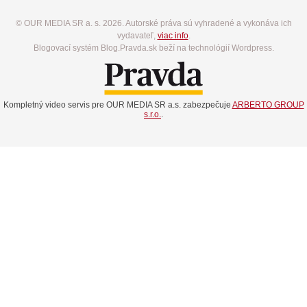
© OUR MEDIA SR a. s. 2026. Autorské práva sú vyhradené a vykonáva ich
vydavateľ,
viac info
.
Blogovací systém Blog.Pravda.sk beží na technológií Wordpress.
Kompletný video servis pre OUR MEDIA SR a.s. zabezpečuje
ARBERTO GROUP
s.r.o.
.