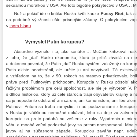
sexuálnou morálkou v USA. Ale toto bigotné pokrytectvo v USA J. 
Nuž a pokiaľ ide o kritiku Ruska kvôli kauze
Pussy Riot
, tak 
na podobné výtržnosti ešte prísnejšie zákony. O pokrytectve z
v
inom blogu
.
Vymyslel Putin korupciu?
Absurdne vyznelo i to, ako senátor J. McCain kritizoval rus
z toho, že „dal“ Rusku ekonomiku, ktorá je príliš závislá na ni
a dokonca povedal, že Putin „dal“ Rusku systém, založený na korupc
Putin akiste neodstránil, ale určite ju ani nevytvoril. Tá existo
a vzhľadom na to, že v 90. rokoch sa masovo privatizovalo, boli
práve pred Putinovým príchodom. Korupcia v Rusku pôsobí ako
ťažkým problémom pre celú spoločnosť, ale nie je výtvorom V. 
s dlhou históriou, ktorý už celé stáročia trápi obyvateľov krajiny a
sa ju nepodarilo odstrániť ani cárom, ani komunistom, ani liberál
Putinovi. Pritom sa treba zamyslieť i nad podozreniami z korupcie
v Rusku je väčšinou nemožné dokázať, lebo sa deje za zatvoren
korupcie sa preto podobá na veštenie z ruky. Vyjadrenia o miere
váhu a mnohé veľmi podozrivé javy sa pritom nnespomenú. Mne 
javov aj na súčasnom západe. Korupciou zaváňa napr. udeľo