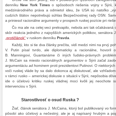
denníku
New York Times
o spôsoboch riešenia vojny v Sýrii, 
medzinárodného práva a odmietol ideu, že USA sú natoľko „výni
cudzích štátov nepotrebujú súhlas Bezpečnostnej rady OSN. Sam
a priniesol racionálne argumenty v prospech ruskej pozície pri rieše
Čo ma ale na celej veci prekvapilo, nebola ani tak očakávaná 
skôr reakcia jedného z najvyšších amerických politikov, senátora J
„protičlánok“
v ruskom denníku
Pravda
.
Každý, kto si tie dva články prečíta, vidí medzi nimi na prvý p
V. Putin písal tvrdo, ale diplomaticky a racionálne, hovoril 
B. Manningovi, Guantanáme či iných ľudsko-právnych problé
J. McCain sa miesto racionálnych argumentov o Sýrii začal zaobe
argumentáciu
ad hominem
proti prezidentovi Putinovi. O niektorý
voči ruskej vláde by sa dalo dokonca aj diskutovať, ale vzhľadom
v rámci rusko – americkej diskusie o situácii v Sýrii, nepôsobia dô
ide o účelovú kritiku ruskej vládnej moci kvôli jej neochote 
intervenciou v Sýrii.
Starostlivosť o osud Ruska ?
Žiaľ, článok senátora J. McCaina, ktorý bol publikovaný vo for
pôsobí ako účelový a nečestný, ale je aj napísaný hrubým a po