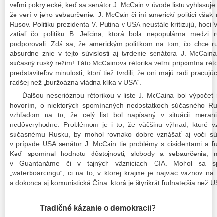
veľmi pokrytecké, keď sa senátor J. McCain v úvode listu vyhlasuje 
že verí v jeho sebaurčenie. J. McCain či iní americkí politici vša
Rusov. Politiku prezidenta V. Putina v USA neustále kritizujú, hoci
zatiaľ čo politiku B. Jeľcina, ktorá bola nepopulárna medzi
podporovali. Zdá sa, že americkým politikom na tom, čo chce ru
absurdne znie v tejto súvislosti aj tvrdenie senátora J. McCain
súčasný ruský režim! Táto McCainova rétorika veľmi pripomína réto
predstaviteľov minulosti, ktorí tiež tvrdili, že oni majú radi pracu
radšej než „buržoázna vládna klika v USA“.
Ďalšou neserióznou rétorikou v liste J. McCaina bol výpočet
hovorím, o niektorých spomínaných nedostatkoch súčasného Rus
vzhľadom na to, že celý list bol napísaný v situácii meran
nedôveryhodne. Problémom je i to, že väčšinu výhrad, ktoré vz
súčasnému Rusku, by mohol rovnako dobre vznášať aj voči s
v prípade USA senátor J. McCain tie problémy s disidentami a ľu
Keď spomínal hodnotu dôstojnosti, slobody a sebaurčenia, 
v Guantanáme či v tajných väzniciach CIA. Mohol sa s
„waterboardingu“, či na to, v ktorej krajine je najviac väzňov 
a dokonca aj komunistická Čína, ktorá je štyrikrát ľudnatejšia než
Tradičné kázanie o demokracii?