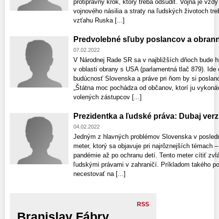
protiprávny krok, ktorý treba odsúdiť. Vojna je vždy
vojnového násilia a straty na ľudských životoch tr
vzťahu Ruska [...]
Predvolebné sľuby poslancov a obran
07.02.2022
V Národnej Rade SR sa v najbližších dňoch bude h
v oblasti obrany s USA (parlamentná tlač 879). Ide
budúcnosť Slovenska a práve pri ňom by si poslanci
„Štátna moc pochádza od občanov, ktorí ju vykonáv
volených zástupcov [...]
Prezidentka a ľudské práva: Dubaj ver
04.02.2022
Jedným z hlavných problémov Slovenska v posledn
meter, ktorý sa objavuje pri najrôznejších témach – 
pandémie až po ochranu detí. Tento meter cítiť zvlá
ľudskými právami v zahraničí. Príkladom takého po
necestovať na [...]
RSS
Branislav Fábry