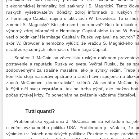
z ekonomickej kriminality, bol zatknutý i S. Magnický. Tento člov
ruských vyšetrovateľov dôležitý zdroj informácií o ruských fi
z Hermitage Capital, najmä o aktivitách W. Browdera. Tu si mož
zomrieť S. Magnický? Kto jeho smrť potreboval? Bolo to oficiáln
výborný zdroj informácií o Hermitage Capital alebo to bol W. Browd
veci o podnikaní Hermitage Capital v Rusku vyplávali na povrch? 
skôr W. Browder a nemožno vylúčiť, že vraždu S. Magnického nar
stratil zdroj cenných informácií o Hermitage Capital.
Senátor J. McCain na záver listu ruským občanom prezentova
postavenie a reputáciu Ruska vo svete. Vyčítal Rusku, že sa spá
zodpovednými za strašné masakre, ako je sýrsky režim. Treba s
konflikte stoja na správnej strane a či ich hlavní spojenci na bl
znesú McCainove „demokratické“ kritériá. Ak senátor McCain tv
k Sýrii ničí svoju
reputáciu
, tak sa treba pýtať, ako možno hodn
počas sýrskej krízy. To ponechám na zváženie každému čitateľovi.
Tutti quanti?
Problematické vyjadrenia J. McCaina nie sú vzhľadom na jeho
o veľmi významného politika USA. Problémom je však to, že po
výnimkou v ústach amerických politikov. Pozrime si napr. prezide