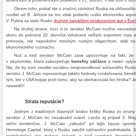
americkým a proamerickým politikom v 21. storočí. Písal som o to
Okrem toho, pokiaľ ide o značnú závislosť Ruska na uhľovodíkoch
rozdiel od B. Jeľcina sa mu však podarilo ruskú ekonomiku aspoň 
V. Putina sa stalo Rusko
druhým najväčším producentom áut v Eur
Na druhej strane, hoci si to senátor McCain možno neuvedom
skoro do polovice 20. storočia vytvárané veľkým exportom ropy a
princovia, nie nepodobní mnohým ruským oligarchom, stáli na
ekonomického rozmachu.
Nuž a keď senátor McCain zase upozorňuje na fakt, že 
v ekonomike, ktorá zabezpečuje
benefity väčšine
a nielen vplyv
Nie, že by som nevidel sociálnu nespravodlivosť súčasného Ruska
senátor J. McCain reprezentuje takéto hodnoty rozdeľovania benefi
tým, kto v USA bojuje proti tomu, aby sa obohacovala len hŕstka? Jeh
nesvedčí!
Strata reputácie?
Jedným z tradičných hlavných bodov kritiky Ruska zo stran
senátor J. McCain ho nezabudol uviesť. Lenže aj prípad S. Ma
veľmi tendenčne. J. McCain „zabudol“ pri tejto kauze spome
Hermitage Capital, ktorý v Rusku založili zahraniční podnikatelia. 
podnikateľov ako daňový právnik a keď uvedená finančná s