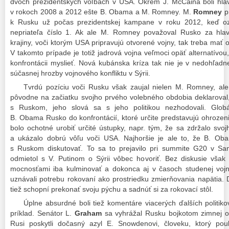
dvoch prezidentských voľbách v USA. Okrem J. McCaina boli hla
v rokoch 2008 a 2012 ešte B. Obama a M. Romney. M.
Romney
pr
k Rusku už počas prezidentskej kampane v roku 2012, keď ozn
nepriateľa číslo 1. Ak ale M. Romney považoval Rusko za hlav
krajiny, voči ktorým USA pripravujú otvorené vojny, tak treba mať
V takomto prípade je totiž jadrová vojna veľmoci opäť alternatívou,
konfrontácii myslieť. Nová kubánska kríza tak nie je v nedohľadne
súčasnej hrozby vojnového konfliktu v Sýrii.
Tvrdú pozíciu voči Rusku však zaujal nielen M. Romney, al
pôvodne na začiatku svojho prvého volebného obdobia deklaroval,
s Ruskom, jeho slová sa s jeho politikou nezhodovali. Glo
B. Obama Rusko do konfrontácií, ktoré určite predstavujú ohrozen
bolo ochotné urobiť určité ústupky, napr. tým, že sa zdržalo sv
a ukázalo dobrú vôľu voči USA. Najhoršie je ale to, že B. O
s Ruskom diskutovať. To sa to prejavilo pri summite G20 v S
odmietol s V. Putinom o Sýrii vôbec hovoriť. Bez diskusie vša
mocnosťami iba kulminovať a dokonca aj v časoch studenej vojny
uznávali potrebu rokovaní ako prostriedku zmierňovania napätia. D
tiež schopní prekonať svoju pýchu a sadnúť si za rokovací stôl.
Úplne absurdné boli tiež komentáre viacerých ďalších politi
príklad. Senátor L.
Graham
sa vyhrážal Rusku bojkotom zimnej o
Rusi poskytli dočasný azyl E. Snowdenovi, človeku, ktorý po