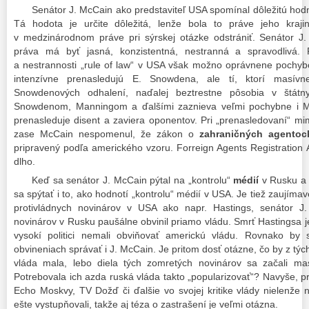
Senátor J. McCain ako predstaviteľ USA spomínal dôležitú hod
Tá hodota je určite dôležitá, lenže bola to práve jeho krajin
v medzinárodnom práve pri sýrskej otázke odstrániť. Senátor J
práva má byť jasná, konzistentná, nestranná a spravodlivá. 
a nestrannosti „rule of law“ v USA však možno oprávnene pochyb
intenzívne prenasledujú E. Snowdena, ale tí, ktorí masívn
Snowdenových odhalení, naďalej beztrestne pôsobia v štátny
Snowdenom, Manningom a ďalšími zaznieva veľmi pochybne i M
prenasleduje disent a zaviera oponentov. Pri „prenasledovaní“ m
zase McCain nespomenul, že zákon o
zahraničných agentoc
pripravený podľa amerického vzoru. Forreign Agents Registration 
dlho.
Keď sa senátor J. McCain pýtal na „kontrolu“
médií
v Rusku a
sa spýtať i to, ako hodnotí „kontrolu“ médií v USA. Je tiež zaujím
protivládnych novinárov v USA ako napr. Hastings, senátor J
novinárov v Rusku paušálne obvinil priamo vládu. Smrť Hastingsa j
vysokí politici nemali obviňovať americkú vládu. Rovnako by 
obvineniach správať i J. McCain. Je pritom dosť otázne, čo by z tý
vláda mala, lebo diela tých zomretých novinárov sa začali mas
Potrebovala ich azda ruská vláda takto „popularizovať“? Navyše, p
Echo Moskvy, TV Dožď či ďalšie vo svojej kritike vlády nielenže n
ešte vystupňovali, takže aj téza o zastrašení je veľmi otázna.