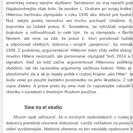
americkej ústavy tajnými službami. Senátorovi sa vraj nepáčil p
Najabsurdnejšie však bolo, že senátor L. Graham pri svojej kriti
Hitlerovu berlínsku olympiádu z roku 1936 ako dôvod pre budúci
Nuž, takýto postoj nemožno ani trochu pochopiť. Uvážme: tí, 
bojovníka za ľudské práva, E. Snowdena, sa vyhrážali organiz
bojkotom a odôvodňovali to celé tým, že aj olympiádu v Berlín
Neviem, ale mne sa zdá, že práve tí, ktorí porušovali ľuds
a odpočúvali všetkých, dokonca i svojich „spojencov“, by nemali 
1936. Z podobnej „argumentácie“ Hitlerom mám vždy veľké obavy. 
nového Hitlera neoznačil, ale porovnanie olympiád Soči 2014 a
signálom. Keď sa totiž začne argumentovať Hitlerovou politikou
obdobím, tak idú racionálne argumenty väčšinou bokom. Hitler j
absolútneho zla a ak je nejaký politik v cudzej krajine „ako Hitler“, ta
budú volať po použití každého prostriedku na jeho likvidáciu. Z to
vojne ďaleko. A práve preto by sme mali čo najostrejšie odsúdiť
rétoriku v súvislosti s dnešným Ruskom používa.
Sine ira et studio
Musím opäť zdôrazniť, že o mnohých nedostatkoch v ruskej po
dokonca potrebné otvorene diskutovať. Lenže vzhľadom na postoj kr
vidieť vyváženejšie. Niektoré obinenia sú len neustále opakované kl