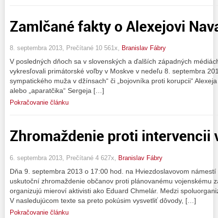
Zamlčané fakty o Alexejovi Na
8. septembra 2013, Prečítané 10 561x,
Branislav Fábry
V posledných dňoch sa v slovenských a ďalších západných médiách o
vykresľovali primátorské voľby v Moskve v nedeľu 8. septembra 20
sympatického muža v džínsach“ či „bojovníka proti korupcii“ Alexe
alebo „aparatčika“ Sergeja […]
Pokračovanie článku
Zhromaždenie proti intervencii v
6. septembra 2013, Prečítané 4 627x,
Branislav Fábry
Dňa 9. septembra 2013 o 17:00 hod. na Hviezdoslavovom námestí 
uskutoční zhromaždenie občanov proti plánovanému vojenskému zá
organizujú mieroví aktivisti ako Eduard Chmelár. Medzi spoluorgani
V nasledujúcom texte sa preto pokúsim vysvetliť dôvody, […]
Pokračovanie článku