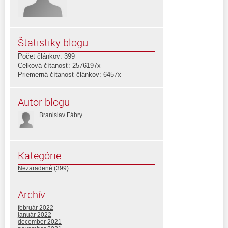
Štatistiky blogu
Počet článkov: 399
Celková čítanosť: 2576197x
Priemerná čítanosť článkov: 6457x
Autor blogu
Branislav Fábry
Kategórie
Nezaradené
(399)
Archív
február 2022
január 2022
december 2021