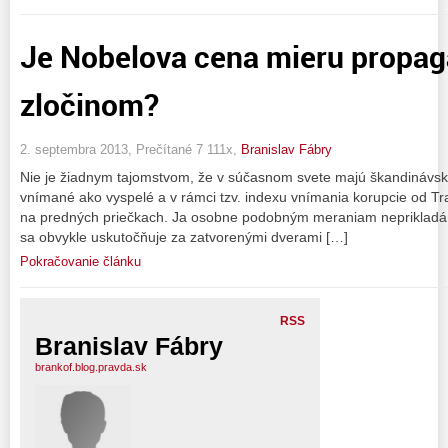
Je Nobelova cena mieru propag
zločinom?
2. septembra 2013, Prečítané 7 111x,
Branislav Fábry
Nie je žiadnym tajomstvom, že v súčasnom svete majú škandinávske
vnímané ako vyspelé a v rámci tzv. indexu vnímania korupcie od Tra
na predných priečkach. Ja osobne podobným meraniam neprikladám
sa obvykle uskutočňuje za zatvorenými dverami […]
Pokračovanie článku
RSS
Branislav Fábry
brankof.blog.pravda.sk