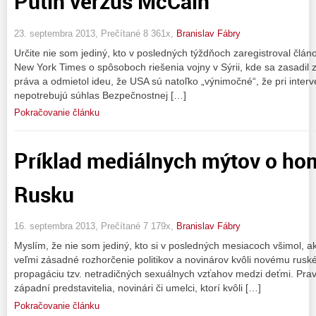
Putin verzus McCain
23. septembra 2013, Prečítané 8 361x,
Branislav Fábry
Určite nie som jediný, kto v posledných týždňoch zaregistroval člá
New York Times o spôsoboch riešenia vojny v Sýrii, kde sa zasadi
práva a odmietol ideu, že USA sú natoľko „výnimočné“, že pri interv
nepotrebujú súhlas Bezpečnostnej […]
Pokračovanie článku
Príklad mediálnych mýtov o ho
Rusku
16. septembra 2013, Prečítané 7 179x,
Branislav Fábry
Myslím, že nie som jediný, kto si v posledných mesiacoch všimol, 
veľmi zásadné rozhorčenie politikov a novinárov kvôli novému rusk
propagáciu tzv. netradičných sexuálnych vzťahov medzi deťmi. Prav
západní predstavitelia, novinári či umelci, ktorí kvôli […]
Pokračovanie článku