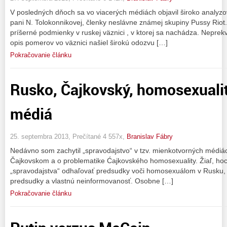
V posledných dňoch sa vo viacerých médiách objavil široko analyzov
pani N. Tolokonnikovej, členky neslávne známej skupiny Pussy Riot. 
príšerné podmienky v ruskej väznici , v ktorej sa nachádza. Neprek
opis pomerov vo väznici našiel širokú odozvu […]
Pokračovanie článku
Rusko, Čajkovský, homosexualit
médiá
25. septembra 2013, Prečítané 4 557x,
Branislav Fábry
Nedávno som zachytil „spravodajstvo“ v tzv. mienkotvorných médiác
Čajkovskom a o problematike Ćajkovského homosexuality. Žiaľ, hoci
„spravodajstva“ odhaľovať predsudky voči homosexuálom v Rusku, od
predsudky a vlastnú neinformovanosť. Osobne […]
Pokračovanie článku