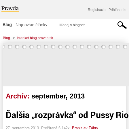
Registrácia
Prihlásenie
Blog
Najnovšie články
Najčítanejšie články
Blog
>
brankof.blog.pravda.sk
Najkomentovanejšie články
Zoznam blogov
Komerčné blogy
Archív:
september, 2013
Ďalšia „rozprávka“ od Pussy Rio
27. septembra 2013, Prečítané 6 142x,
Branislav Fábry