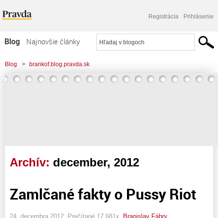
Registrácia
Prihlásenie
Blog
Najnovšie články
Najčítanejšie články
Blog
>
brankof.blog.pravda.sk
Najkomentovanejšie články
Zoznam blogov
Komerčné blogy
Archív:
december, 2012
Zamlčané fakty o Pussy Riot
24. decembra 2012, Prečítané 17 681x,
Branislav Fábry