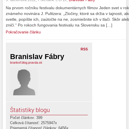
Na prvom ročníku festivalu dokumentárnych filmov Jeden svet v roku 
známeho novinára J. Pulitzera: „Zločiny, ktoré sa držia v tajnosti, a
svetle, popíšte ich, zaútočte na ne, zosmiešnite ich v tlači. Skôr al
zničí.“ Po rokoch fungovania festivalu na Slovensku sa […]
Pokračovanie článku
RSS
Branislav Fábry
brankof.blog.pravda.sk
Štatistiky blogu
Počet článkov: 399
Celková čítanosť: 2575947x
Priemerná čítanosť článkov: 6456x