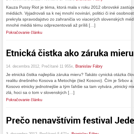
Kauza Pussy Riot je téma, ktorá mala v roku 2012 obrovské zastúpe
médiách. Vyjadrovali sa k nej mnohí novinári, politici či iné osobnost
prekryla spravodajstvo zo zahraničia vo viacerých slovenských méd
mnohé médiá tému odprezentovali až príliš […]
Pokračovanie článku
Etnická čistka ako záruka mier
14. decembra 2012, Prečítané 11 955x,
Branislav Fábry
Je etnická čistka najlepšia záruka mieru? Takáto cynická otázka č
realitu dnešného Kosova a Metochije (tiež Kosovo). Čím je Srbov 
Kosovo etnicky jednotnejšie a tým ľahšie sa tam vytvára „etnický mier
zlá, hoci sa o tom v slovenských […]
Pokračovanie článku
Prečo nenavštívim festival Jed
3. decembra 2012, Prečítané 5 671x,
Branislav Fábry