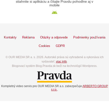
stiahnite si aplikáciu a čítajte Pravdu pohodlne aj v
mobile
Kontakty
Reklama
Otázky a odpovede
Podmienky používania
Cookies
GDPR
© OUR MEDIA SR a. s. 2026. Autorské práva sú vyhradené a vykonáva ich
vydavateľ,
viac info
.
Blogovací systém Blog.Pravda.sk beží na technológií Wordpress.
Kompletný video servis pre OUR MEDIA SR a.s. zabezpečuje
ARBERTO GROUP
s.r.o.
.