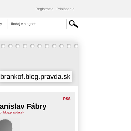
Registrácia
Prihlásenie
y
brankof.blog.pravda.sk
RSS
anislav Fábry
of.blog.pravda.sk