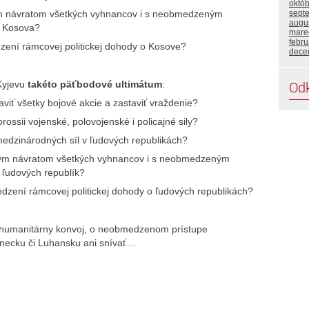
októ
sept
ým návratom všetkých vyhnancov i s neobmedzeným
augu
o Kosova?
mare
febr
dzení rámcovej politickej dohody o Kosove?
dece
Od
Kyjevu
takéto päťbodové ultimátum
:
viť všetky bojové akcie a zastaviť vraždenie?
ossii vojenské, polovojenské i policajné sily?
edzinárodných síl v ľudových republikách?
ým návratom všetkých vyhnancov i s neobmedzeným
 ľudových republík?
dzení rámcovej politickej dohody o ľudových republikách?
i humanitárny konvoj, o neobmedzenom prístupe
necku či Luhansku ani snívať…