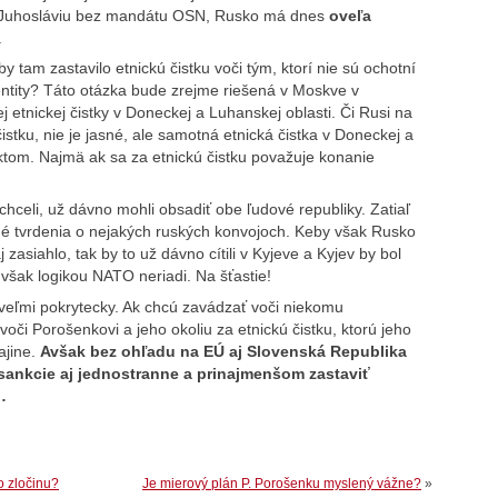
Juhosláviu bez mandátu OSN, Rusko má dnes
oveľa
.
 tam zastavilo etnickú čistku voči tým, ktorí nie sú ochotní
dentity? Táto otázka bude zrejme riešená v Moskve v
j etnickej čistky v Doneckej a Luhanskej oblasti. Či Rusi na
čistku, nie je jasné, ale samotná etnická čistka v Doneckej a
ktom. Najmä ak sa za etnickú čistku považuje konanie
hceli, už dávno mohli obsadiť obe ľudové republiky. Zatiaľ
é tvrdenia o nejakých ruských konvojoch. Keby však Rusko
 zasiahlo, tak by to už dávno cítili v Kyjeve a Kyjev by bol
šak logikou NATO neriadi. Na šťastie!
eľmi pokrytecky. Ak chcú zavádzať voči niekomu
voči Porošenkovi a jeho okoliu za etnickú čistku, ktorú jeho
ajine.
Avšak bez ohľadu na EÚ aj Slovenská Republika
 sankcie aj jednostranne a prinajmenšom zastaviť
…
o zločinu?
Je mierový plán P. Porošenku myslený vážne?
»