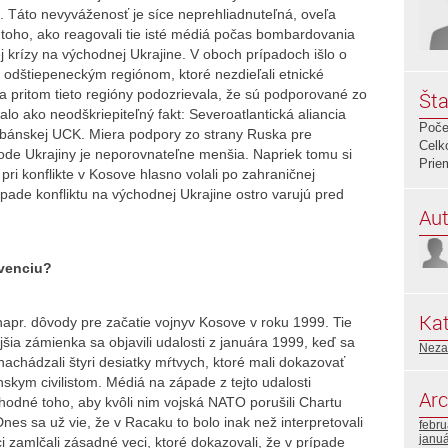
. Táto nevyváženosť je síce neprehliadnuteľná, oveľa
 toho, ako reagovali tie isté médiá počas bombardovania
 krízy na východnej Ukrajine. V oboch prípadoch išlo o
i odštiepeneckým regiónom, ktoré nezdieľali etnické
a pritom tieto regióny podozrievala, že sú podporované zo
Šta
lo ako neodškriepiteľný fakt: Severoatlantická aliancia
Poče
albánskej UCK. Miera podpory zo strany Ruska pre
Celk
ode Ukrajiny je neporovnateľne menšia. Napriek tomu si
Prie
ri konflikte v Kosove hlasno volali po zahraničnej
pade konfliktu na východnej Ukrajine ostro varujú pred
Aut
enciu?
Kat
napr. dôvody pre začatie vojnyv Kosove v roku 1999. Tie
šia zámienka sa objavili udalosti z januára 1999, keď sa
Neza
nachádzali štyri desiatky mŕtvych, ktoré mali dokazovať
skym civilistom. Médiá na západe z tejto udalosti
Arc
i hodné toho, aby kvôli nim vojská NATO porušili Chartu
es sa už vie, že v Racaku to bolo inak než interpretovali
febr
janu
 zamlčali zásadné veci, ktoré dokazovali, že v prípade