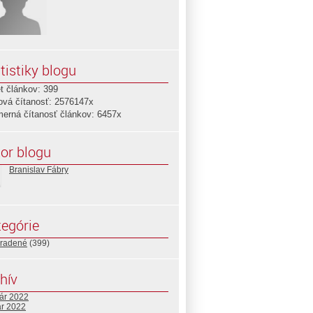
tistiky blogu
t článkov: 399
ová čítanosť: 2576147x
merná čítanosť článkov: 6457x
or blogu
Branislav Fábry
egórie
radené
(399)
hív
uár 2022
ár 2022