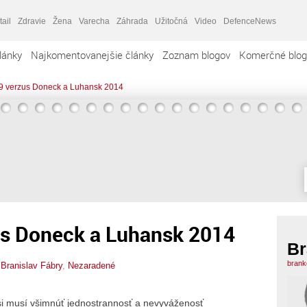
tail
Zdravie
Žena
Varecha
Záhrada
Užitočná
Video
DefenceNews
lánky
Najkomentovanejšie články
Zoznam blogov
Komerčné blog
9 verzus Doneck a Luhansk 2014
s Doneck a Luhansk 2014
Br
brank
,
Branislav Fábry
,
Nezaradené
, si musí všimnúť jednostrannosť a nevyváženosť