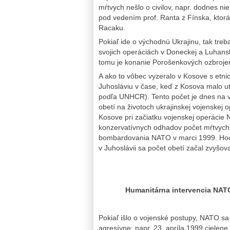
mŕtvych nešlo o civilov, napr. dodnes n
pod vedením prof. Ranta z Fínska, ktor
Racaku.
Pokiaľ ide o východnú Ukrajinu, tak treba
svojich operáciách v Doneckej a Luhansk
tomu je konanie Porošenkových ozbroje
A ako to vôbec vyzeralo v Kosove s etn
Juhosláviu v čase, keď z Kosova malo ut
podľa UNHCR). Tento počet je dnes na 
obetí na životoch ukrajinskej vojenskej 
Kosove pri začiatku vojenskej operácie 
konzervatívnych odhadov počet mŕtvych v
bombardovania NATO v marci 1999. Hoci
v Juhoslávii sa počet obetí začal zvyšova
Humanitárna intervencia NATO 
Pokiaľ išlo o vojenské postupy, NATO sa 
agresívne: napr. 23. apríla 1999 cielene