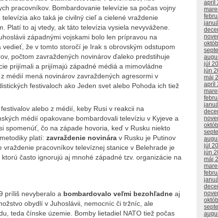
apríl
ych pracovníkov. Bombardovanie televízie sa počas vojny
mare
febr
elevízia ako taká je civilný cieľ a cielené vraždenie
janu
Platí to aj vtedy, ak táto televízia vysiela nevyvážene.
dece
nove
uhoslávii západnými vojskami bolo len prípravou na
októ
ba vedieť, že v tomto storočí je Irak s obrovským odstupom
sept
ov, počtom zavraždených novinárov ďaleko predstihuje
augu
júl 2
mácie prijímali a prijímajú západné médiá a mimovládne
jún 
o z médií mená novinárov zavraždených agresormi v
máj 
apríl
istických festivaloch ako Jeden svet alebo Pohoda ich tiež
mare
febr
janu
 festivalov alebo z médií, keby Rusi v reakcii na
dece
ských médií opakovane bombardovali televíziu v Kyjeve a
nove
októ
 si spomenúť, čo na západe hovoria, keď v Rusku niekto
sept
metodiky platí:
zavraždenie novinára
v Rusku je Putinov
augu
júl 2
ale vraždenie pracovníkov televíznej stanice v Belehrade je
jún 
l), ktorú často ignorujú aj mnohé západné tzv. organizácie na
máj 
mare
febr
janu
dece
9 príliš nevyberalo a
bombardovalo veľmi bezohľadne
aj
nove
októ
žstvo obydlí v Juhoslávii, nemocníc či tržníc, ale
sept
u, teda čínske územie. Bomby lietadiel NATO tiež počas
augu