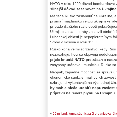
NATO v roku 1999 dôvod bombardovať 
silnejší dôvod zasahovať na Ukrajine
Má teda Rusko zasiahnuť na Ukrajine, aby
prijímať majdanskú verziu ukrajinskej i
prípade ďalšieho rastu obetí pokračujúce
Ukrajine zasiahnu, aby zastavili etnickú 
Luhanskej oblasti je nepopierateľným fa
Srbov v Kosove v roku 1999…
Rusko koná veľmi zdržanlivo, keby Rusi c
nezasahujú, hoci sa objavujú nedokázan
prijalo
kritériá NATO pre zásah
a naozaj
zasypaný uránovou muníciou. Rusko sa v
Naopak, západné mocnosti sa správajú v
ekonomické sankcie, mali by ich zaviesť 
ozbrojenci vykonávajú na východnej Ukr
by mohla niečo urobiť: napr. zaviesť
prípravu na reverz plynu na Ukrajinu
«
50 miliárd: forma súdnictva či organizovanéh