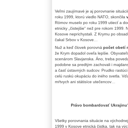
Veľmi zaujímavé je aj porovnanie situá
roku 1999, ktorú viedlo NATO, skončila
Rómov muselo po roku 1999 utiecť a dod
etnicky „čistejšie“ než pre rokom 1999
Kosove neprichystali. Z Krymu po obsade
čakal Srbov v Kosove…
Nuž a keď človek porovná
počet obetí 
že Krym dopadol oveľa lepšie. Obyvateľs
scenárom Slavjanska. Áno, treba poveda
podobne sa predtým zachovali i majdanskí
a časť ústavných sudcov. Prudko rastúci
celú ruskú okupáciu do iného svetla. Vď
mŕtvych ani státisíce utečencov…
Právo bombardovať Ukrajinu
Všetky porovnania situácie na východnej
1999 v Kosove etnická čistka, tak na vý