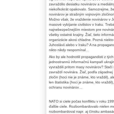
zavraždilo desiatku novinárov a mediáln
niekoľkokrát opakovalo. Samozrejme, že t
novinárov je strašným vojnovým zločinom. 
Možno však, že vraždenie novinárov v J
masové vybíjanie civilistov v Iraku. Tre
najnebezpečnejším miestom pre novinár
všetky ostatné krajiny. Žiaľ, tieto infor
organizácie akosi chladne. Pozná niekt
Juhoslávii alebo v Iraku? A na propagand
nikto nikdy nespomínal…
Ako by ale hodnotili propagandisti z tých
jednostrannú informačnú kampaň ukrajin
vyvraždili pritom masy novinárov? Stačí
zavraždí novinára. Žiaľ, podľa západnej 
zločin (hoci nie je známe, kto vraždil), 
len štatistika (hoci je známe, kto vraždi
ochranu novinárov…
NATO si ciele počas konfliktu v roku 199
ďalšie ciele. Rozbombardovalo nielen mno
rozbombardoval napr. aj čínsku ambasád