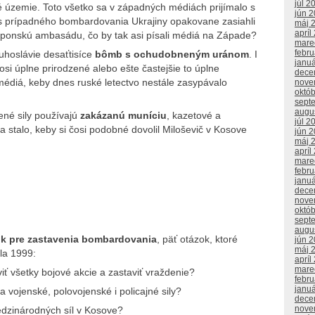
júl 2
é územie. Toto všetko sa v západných médiách prijímalo s
jún 
 prípadného bombardovania Ukrajiny opakovane zasiahli
máj 
apríl
aponskú ambasádu, čo by tak asi písali médiá na Západe?
mare
febr
uhoslávie desaťtisíce
bômb s ochudobneným uránom
. I
janu
osi úplne prirodzené alebo ešte častejšie to úplne
dece
é médiá, keby dnes ruské letectvo nestále zasypávalo
nove
októ
sept
augu
ené sily používajú
zakázanú muníciu
, kazetové a
júl 2
 stalo, keby si čosi podobné dovolil Miloševič v Kosove
jún 
máj 
apríl
mare
febr
janu
dece
nove
októ
sept
augu
k pre zastavenia bombardovania
, päť otázok, ktoré
jún 
máj 
la 1999:
apríl
mare
viť všetky bojové akcie a zastaviť vraždenie?
febr
janu
a vojenské, polovojenské i policajné sily?
dece
nove
edzinárodných síl v Kosove?