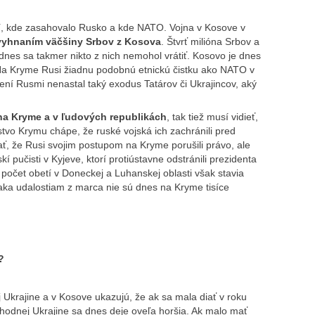
cií, kde zasahovalo Rusko a kde NATO. Vojna v Kosove v
vyhnaním väčšiny Srbov z Kosova
. Štvrť milióna Srbov a
nes sa takmer nikto z nich nemohol vrátiť. Kosovo je dnes
. Na Kryme Rusi žiadnu podobnú etnickú čistku ako NATO v
ní Rusmi nenastal taký exodus Tatárov či Ukrajincov, aký
na Kryme a v ľudových republikách
, tak tiež musí vidieť,
tvo Krymu chápe, že ruské vojská ich zachránili pred
ť, že Rusi svojim postupom na Kryme porušili právo, ale
 pučisti v Kyjeve, ktorí protiústavne odstránili prezidenta
 počet obetí v Doneckej a Luhanskej oblasti však stavia
aka udalostiam z marca nie sú dnes na Kryme tisíce
?
 Ukrajine a v Kosove ukazujú, že ak sa mala diať v roku
chodnej Ukrajine sa dnes deje oveľa horšia. Ak malo mať