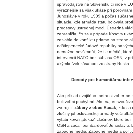
spravodajstva na Slovensku či inde v EÚ
výraznejšie sa však ukáže pri porovnaní
Juhoslávie v roku 1999 a počas súčasnej
situácie, kde armáda štátu bojovala prot
predstavy ústrednej moci. Ústredná vlád
zahraničia, čo sa v prípade Kosova ukáza
zasiahla do konfliktu priamo na strane 
odštiepenecké ľudové republiky na vých
nemožno nevšimnúť, že tie médiá, ktoré p
intervencii NATO bez súhlasu OSN, v prí
akýmkoľvek zásahom zo strany Ruska.
Dôvody pre humanitárnu interv
Ako príklad dvojitého metra si zoberme 
boli veľmi pochybné. Ako najpresvedčivej
zverejnili
zábery z obce
Racak
, kde sa 
zločiny juhoslovanskej armády voči albán
vyfabrikovali „dôkaz“ zločinov, ktoré bol
OSN a začali bombardovať Juhosláviu. Dn
západné médiá. Západné médiá a politici