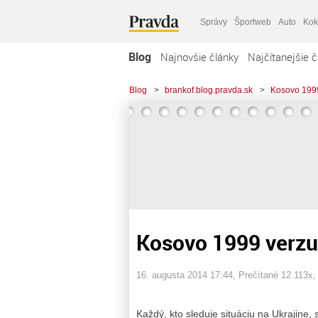
Správy
Športweb
Auto
Kok
Blog
Najnovšie články
Najčítanejšie č
Blog
>
brankof.blog.pravda.sk
>
Kosovo 199
Kosovo 1999 verzu
16. augusta 2014 17:44
, Prečítané 12 113x
Každý, kto sleduje situáciu na Ukrajine