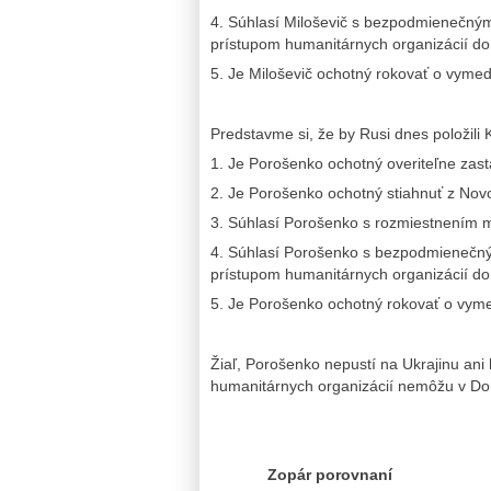
4. Súhlasí Miloševič s bezpodmienečn
prístupom humanitárnych organizácií d
5. Je Miloševič ochotný rokovať o vyme
Predstavme si, že by Rusi dnes položili 
1. Je Porošenko ochotný overiteľne zasta
2. Je Porošenko ochotný stiahnuť z Novor
3. Súhlasí Porošenko s rozmiestnením m
4. Súhlasí Porošenko s bezpodmienečn
prístupom humanitárnych organizácií do
5. Je Porošenko ochotný rokovať o vyme
Žiaľ, Porošenko nepustí na Ukrajinu an
humanitárnych organizácií nemôžu v Do
Zopár porovnaní