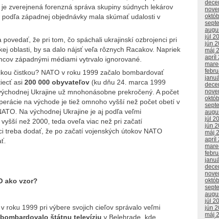
dece
ie je zverejnená forenzná správa skupiny súdnych lekárov
nove
októ
á podľa západnej objednávky mala skúmať udalosti v
sept
augu
júl 2
 povedať, že pri tom, čo spáchali ukrajinskí ozbrojenci pri
jún 
ej oblasti, by sa dalo nájsť veľa rôznych Racakov. Napriek
máj 
apríl
ncov západnými médiami vytrvalo ignorované.
mare
febr
ickou čistkou? NATO v roku 1999 začalo bombardovať
janu
iecť asi
200 000 obyvateľov
(ku dňu 24. marca 1999
dece
nove
východnej Ukrajine už mnohonásobne prekročený. A počet
októ
operácie na východe je tiež omnoho vyšší než počet obetí v
sept
NATO. Na východnej Ukrajine je aj podľa veľmi
augu
júl 2
yšší než 2000, teda oveľa viac než pri začatí
jún 
 treba dodať, že po začatí vojenských útokov NATO
máj 
apríl
ť.
mare
febr
janu
dece
nove
ako vzor?
októ
sept
augu
júl 2
v roku 1999 pri výbere svojich cieľov správalo veľmi
jún 
máj 
bombardovalo štátnu televíziu
v Belehrade, kde