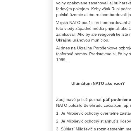
vojny opakovane zasahovali aj bulharsk
ľadovým pokojom. Keby však Rusi počas
poľské územie alebo rozbombardovali j
Vojská NATO použili pri bombardovaní J
toto vtedy západné médiá prijímali ako č
zamlčovali. Ako by ale reagovali tie ist
Ukrajinu uránovou muníciou.
Aj dnes na Ukrajine Porošenkove ozbroj
fosforové bomby. Predstavme si, čo by sa
1999…
Ultimátum NATO ako vzor?
Zaujímavé je tiež poznať
päť podmieno
NATO položilo Belehradu začiatkom aprí
1. Je Miloševič ochotný overiteľne zasta
2. Je Miloševič ochotný stiahnuť z Kosov
3. Súhlasí Miloševič s rozmiestnením m