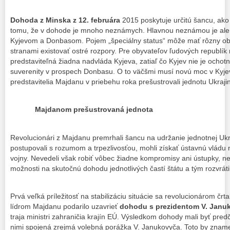
Dohoda z Minska z 12. februára
2015 poskytuje určitú šancu, ako 
tomu, že v dohode je mnoho neznámych. Hlavnou neznámou je ale o
Kyjevom a Donbasom. Pojem „špeciálny status“ môže mať rôzny ob
stranami existovať ostré rozpory. Pre obyvateľov ľudových republík n
predstaviteľná žiadna nadvláda Kyjeva, zatiaľ čo Kyjev nie je ochotný
suverenity v prospech Donbasu. O to väčšmi musí novú moc v Kyje
predstavitelia Majdanu v priebehu roka prešustrovali jednotu Ukrajin
Majdanom prešustrovaná jednota
Revolucionári z Majdanu premrhali šancu na udržanie jednotnej Ukra
postupovali s rozumom a trpezlivosťou, mohli získať ústavnú vládu 
vojny. Nevedeli však robiť vôbec žiadne kompromisy ani ústupky, ne
možnosti na skutočnú dohodu jednotlivých častí štátu a tým rozvrátili
Prvá veľká príležitosť na stabilizáciu situácie sa revolucionárom črt
lídrom Majdanu podarilo uzavrieť
dohodu s prezidentom V. Jan
traja ministri zahraničia krajín EÚ. Výsledkom dohody mali byť pre
nimi spojená zrejmá volebná porážka V. Janukovyča. Toto by znam