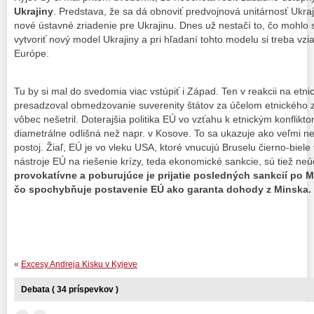
Ukrajiny
. Predstava, že sa dá obnoviť predvojnová unitárnosť Ukraji
nové ústavné zriadenie pre Ukrajinu. Dnes už nestačí to, čo mohlo 
vytvoriť nový model Ukrajiny a pri hľadaní tohto modelu si treba vziať
Európe.
Tu by si mal do svedomia viac vstúpiť i Západ. Ten v reakcii na etni
presadzoval obmedzovanie suverenity štátov za účelom etnického z
vôbec nešetril. Doterajšia politika EÚ vo vzťahu k etnickým konflikt
diametrálne odlišná než napr. v Kosove. To sa ukazuje ako veľmi n
postoj. Žiaľ, EÚ je vo vleku USA, ktoré vnucujú Bruselu čierno-biele 
nástroje EÚ na riešenie krízy, teda ekonomické sankcie, sú tiež ne
provokatívne a poburujúce je prijatie posledných sankcií po M
čo spochybňuje postavenie EÚ ako garanta dohody z Minska.
«
Excesy Andreja Kisku v Kyjeve
Debata ( 34 príspevkov )