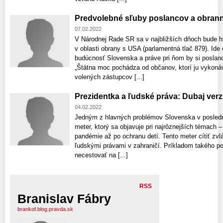
Predvolebné sľuby poslancov a obran
07.02.2022
V Národnej Rade SR sa v najbližších dňoch bude h
v oblasti obrany s USA (parlamentná tlač 879). Ide
budúcnosť Slovenska a práve pri ňom by si poslanci
„Štátna moc pochádza od občanov, ktorí ju vykonáv
volených zástupcov [...]
Prezidentka a ľudské práva: Dubaj ver
04.02.2022
Jedným z hlavných problémov Slovenska v posledn
meter, ktorý sa objavuje pri najrôznejších témach – 
pandémie až po ochranu detí. Tento meter cítiť zvlá
ľudskými právami v zahraničí. Príkladom takého po
necestovať na [...]
RSS
Branislav Fábry
brankof.blog.pravda.sk