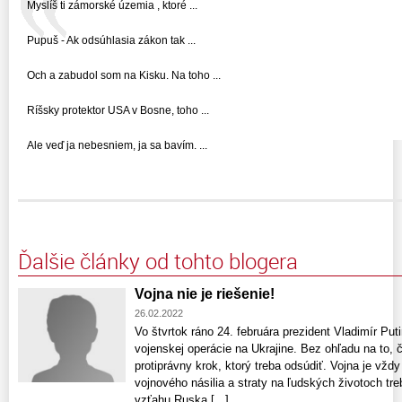
Myslíš ti zámorské územia , ktoré ...
Pupuš - Ak odsúhlasia zákon tak ...
Och a zabudol som na Kisku. Na toho ...
Ríšsky protektor USA v Bosne, toho ...
Ale veď ja nebesniem, ja sa bavím. ...
Ďalšie články od tohto blogera
Vojna nie je riešenie!
26.02.2022
Vo štvrtok ráno 24. februára prezident Vladimír Put
vojenskej operácie na Ukrajine. Bez ohľadu na to, 
protiprávny krok, ktorý treba odsúdiť. Vojna je vždy
vojnového násilia a straty na ľudských životoch tr
vzťahu Ruska [...]