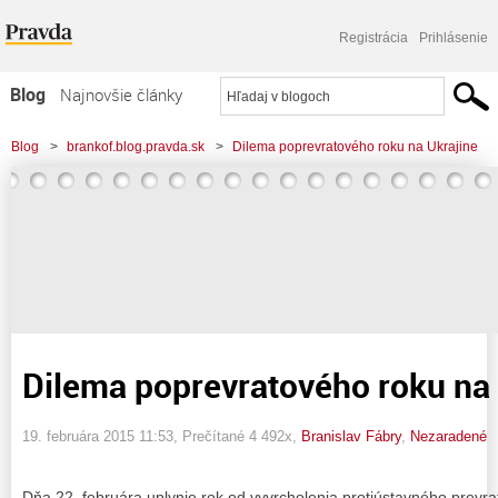
Registrácia
Prihlásenie
Blog
Najnovšie články
Najčítanejšie články
Blog
>
brankof.blog.pravda.sk
>
Dilema poprevratového roku na Ukrajine
Najkomentovanejšie články
Zoznam blogov
Komerčné blogy
Dilema poprevratového roku na 
19. februára 2015 11:53
, Prečítané 4 492x,
Branislav Fábry
,
Nezaradené
Dňa 22. februára uplynie rok od vyvrcholenia protiústavného prevrat