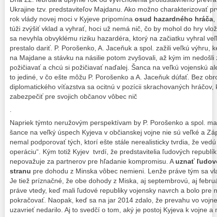
Ukrajine tzv. predstaviteľov Majdanu. Ako možno charakterizovať pr
rok vlády novej moci v Kyjeve pripomína
osud hazardného hráča
,
túži zvýšiť vklad a vyhrať, hoci už nemá nič, čo by mohol do hry vlo
sa nevyhla obvyklému riziku hazardéra, ktorý na začiatku vyhral v
prestalo dariť. P. Porošenko, A. Jaceňuk a spol. zažili veľkú výhru, 
na Majdane a stávku na násilie potom zvyšovali, až kým im nedošli z
požičiavať a chcú si požičiavať naďalej. Šanca na veľkú vojenskú al
to jediné, v čo ešte môžu P. Porošenko a A. Jaceňuk dúfať. Bez ob
diplomatického víťazstva sa ocitnú v pozícii skrachovaných hráčov,
zabezpečiť pre svojich občanov vôbec nič
.
Napriek týmto neružovým perspektívam by P. Porošenko a spol. ma
šance na veľký úspech Kyjeva v občianskej vojne nie sú veľké a Z
nemal podporovať tých, ktorí ešte stále nerealisticky tvrdia, že vedú 
operáciu“. Kým totiž Kyjev tvrdí, že predstavitelia ľudových republík s
nepovažuje za partnerov pre hľadanie kompromisu. A
uznať ľudov
stranu
pre dohodu z Minska vôbec nemieni. Lenže práve tým sa vla
Je tiež príznačné, že obe dohody z Miska, aj septembrovú, aj februá
práve vtedy, keď mali ľudové republiky vojensky navrch a bolo pre n
pokračovať. Naopak, keď sa na jar 2014 zdalo, že prevahu vo vojne
uzavrieť nedarilo. Aj to svedčí o tom, aký je postoj Kyjeva k vojne a 