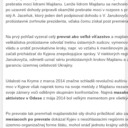
prebratia moci lídrami Majdanu. Lenže lídrom Majdanu sa nechcelo
po uzavretí dohody pripravili okamžité prebratie moci v rozpore s 
istý A. Jaceňuk, ktorý jeden deň podpisoval dohodu s V. Janukovyč
protiústavné zvrhnutie prezidenta, vďaka čomu získal post premiéra
Na prvý pohľad vyzeral celý
prevrat ako veľké víťazstvo
a majdani
velikášstva protiústavne odvolať tretinu ústavných sudcov, vymen
vládu a urobiť provokatívne kroky, napr. vo vzťahu k menšinovým ja
začali prichádzať do Kyjeva znepokojujúce správy. V niektorých reg
Janukovyča, odmietli uznať sériu protiústavných krokov Majdanu a
garanciu územnej celistvosti Ukrajiny.
Udalosti na Kryme z marca 2014 značne schladili revolučnú eufóriu
moc v Kyjeve však napriek tomu na svoje metódy z Majdanu nezane
svoje zámery voči odlišným skupinám konfrontačne. Najmä
masake
aktivistov v Odese
z mája 2014 bol veľkým mementom pre všetký
Po prevrate tak premrhali majdanistické sily druhú príležitosť ako 
mesiacoch po prevrate
dokázal Kyjev s nesúhlasiacimi regiónmi s
územno-organizačnej forme štátu, mohol snáď jednotu krajiny udrža