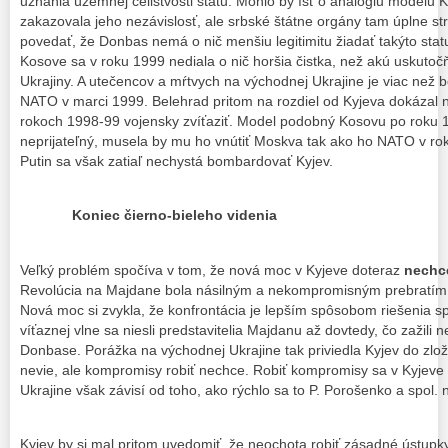
uznania územnej celistvosti štátu. Mohlo by ísť o analógiu modelu 
zakazovala jeho nezávislosť, ale srbské štátne orgány tam úplne stra
povedať, že Donbas nemá o nič menšiu legitimitu žiadať takýto sta
Kosove sa v roku 1999 nediala o nič horšia čistka, než akú uskutoč
Ukrajiny. A utečencov a mŕtvych na východnej Ukrajine je viac než 
NATO v marci 1999. Belehrad pritom na rozdiel od Kyjeva dokázal
rokoch 1998-99 vojensky zvíťaziť. Model podobný Kosovu po roku 1
neprijateľný, musela by mu ho vnútiť Moskva tak ako ho NATO v rok
Putin sa však zatiaľ nechystá bombardovať Kyjev.
Koniec čierno-bieleho videnia
Veľký problém spočíva v tom, že nová moc v Kyjeve doteraz
nechc
Revolúcia na Majdane bola násilným a nekompromisným prebratím m
Nová moc si zvykla, že konfrontácia je lepším spôsobom riešenia 
víťaznej vlne sa niesli predstavitelia Majdanu až dovtedy, čo zažil
Donbase. Porážka na východnej Ukrajine tak priviedla Kyjev do zložit
nevie, ale kompromisy robiť nechce. Robiť kompromisy sa v Kyjeve 
Ukrajine však závisí od toho, ako rýchlo sa to P. Porošenko a spol. 
Kyjev by si mal pritom uvedomiť, že neochota robiť zásadné ústupk