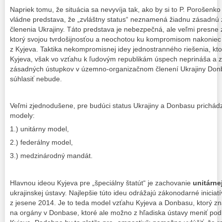
Napriek tomu, že situácia sa nevyvíja tak, ako by si to P. Porošenko a
vládne predstava, že „zvláštny status“ neznamená žiadnu zásad
členenia Ukrajiny. Táto predstava je nebezpečná, ale veľmi presne
ktorý svojou tvrdošijnosťou a neochotou ku kompromisom nakoniec 
z Kyjeva. Taktika nekompromisnej idey jednostranného riešenia, ktor
Kyjeva, však vo vzťahu k ľudovým republikám úspech neprináša a z
zásadných ústupkov v územno-organizačnom členení Ukrajiny Don
súhlasiť nebude.
Veľmi zjednodušene, pre budúci status Ukrajiny a Donbasu prichádz
modely:
1.) unitárny model,
2.) federálny model,
3.) medzinárodný mandát.
Hlavnou ideou Kyjeva pre „špeciálny štatút“ je zachovanie
unitárne
ukrajinskej ústavy. Najlepšie túto ideu odrážajú zákonodarné iniciat
z jesene 2014. Je to teda model vzťahu Kyjeva a Donbasu, ktorý z
na orgány v Donbase, ktoré ale možno z hľadiska ústavy meniť pod