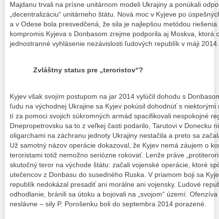
Majdanu trvali na prísne unitárnom modeli Ukrajiny a ponúkali od
„decentralizáciu“ unitárneho štátu. Nová moc v Kyjeve po úspešný
a v Odese bola presvedčená, že sila je najlepšou metódou riešenia 
kompromis Kyjeva s Donbasom zrejme podporila aj Moskva, ktorá o
jednostranné vyhlásenie nezávislosti ľudových republík v máji 2014.
Zvláštny status pre „teroristov“?
Kyjev však svojím postupom na jar 2014 vylúčil dohodu s Donbaso
ľudu na východnej Ukrajine sa Kyjev pokúsil dohodnúť s niektorými
tí za pomoci svojich súkromných armád spacifikovali nespokojné r
Dnepropetrovsku sa to z veľkej časti podarilo, Tarutovi v Donecku 
oligarchami na záchranu jednoty Ukrajiny nestačila a preto sa začal
Už samotný názov operácie dokazoval, že Kyjev nemá záujem o ko
teroristami totiž nemožno seriózne rokovať. Lenže práve „protiterori
skutočný teror na východe štátu: začali vojenské operácie, ktoré spô
utečencov z Donbasu do susedného Ruska. V priamom boji sa Kyjev 
republík nedokázal presadiť ani morálne ani vojensky. Ľudové republ
odhodlanie, bránili sa útoku a bojovali na „svojom“ území. Ofenzí
neslávne – sily P. Porošenku boli do septembra 2014 porazené.