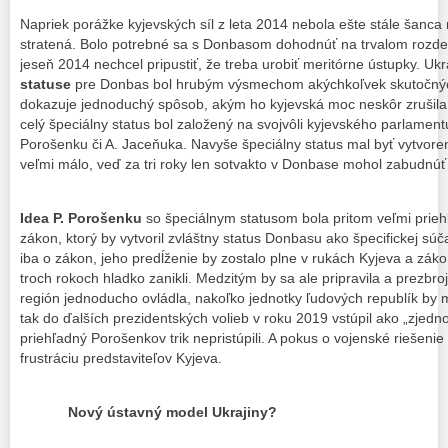
Napriek porážke kyjevských síl z leta 2014 nebola ešte stále šanca 
stratená. Bolo potrebné sa s Donbasom dohodnúť na trvalom rozdele
jeseň 2014 nechcel pripustiť, že treba urobiť meritórne ústupky. Uk
statuse
pre Donbas bol hrubým výsmechom akýchkoľvek skutočných
dokazuje jednoduchý spôsob, akým ho kyjevská moc neskôr zrušila
celý špeciálny status bol založený na svojvôli kyjevského parlament
Porošenku či A. Jaceňuka. Navyše špeciálny status mal byť vytvorený
veľmi málo, veď za tri roky len sotvakto v Donbase mohol zabudnúť n
Idea P. Porošenku
so špeciálnym statusom bola pritom veľmi priehľ
zákon, ktorý by vytvoril zvláštny status Donbasu ako špecifickej súča
iba o zákon, jeho predĺženie by zostalo plne v rukách Kyjeva a zákon
troch rokoch hladko zanikli. Medzitým by sa ale pripravila a prezbro
región jednoducho ovládla, nakoľko jednotky ľudových republík by m
tak do ďalších prezidentských volieb v roku 2019 vstúpil ako „zjedn
priehľadný Porošenkov trik nepristúpili. A pokus o vojenské riešenie
frustráciu predstaviteľov Kyjeva.
Nový ústavný model Ukrajiny?