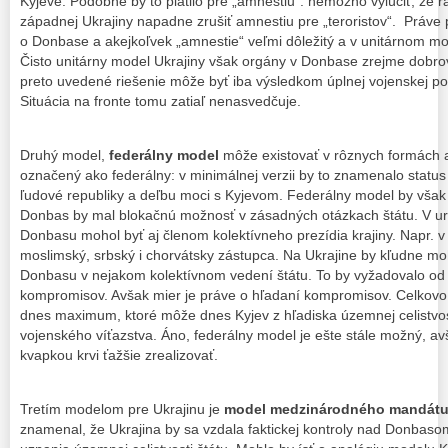
Kyjeve. Podobne by to platilo pre „amnestiu“: nemožno vylúčiť, že r
západnej Ukrajiny napadne zrušiť amnestiu pre „teroristov“. Práve 
o Donbase a akejkoľvek „amnestie“ veľmi dôležitý a v unitárnom mod
Čisto unitárny model Ukrajiny však orgány v Donbase zrejme dobr
preto uvedené riešenie môže byť iba výsledkom úplnej vojenskej po
Situácia na fronte tomu zatiaľ nenasvedčuje.
Druhý model,
federálny model
môže existovať v rôznych formách a
označený ako federálny: v minimálnej verzii by to znamenalo status
ľudové republiky a deľbu moci s Kyjevom. Federálny model by však
Donbas by mal blokačnú možnosť v zásadných otázkach štátu. V urč
Donbasu mohol byť aj členom kolektívneho prezídia krajiny. Napr. v
moslimský, srbský i chorvátsky zástupca. Na Ukrajine by kľudne moh
Donbasu v nejakom kolektívnom vedení štátu. To by vyžadovalo od v
kompromisov. Avšak mier je práve o hľadaní kompromisov. Celkovo,
dnes maximum, ktoré môže dnes Kyjev z hľadiska územnej celistvo
vojenského víťazstva. Áno, federálny model je ešte stále možný, av
kvapkou krvi ťažšie zrealizovať.
Tretím modelom pre Ukrajinu je
model medzinárodného mandát
znamenal, že Ukrajina by sa vzdala faktickej kontroly nad Donbas