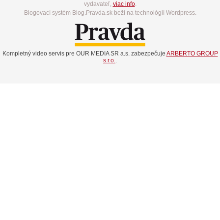
vydavateľ,
viac info
.
Blogovací systém Blog.Pravda.sk beží na technológií Wordpress.
Kompletný video servis pre OUR MEDIA SR a.s. zabezpečuje
ARBERTO GROUP
s.r.o.
.