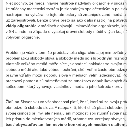
Niet pochýb, že medzi hlavné nástroje nadvlády oligarchie v súčasn
že súčasný mocenský systém je slobodným spoločenským a politic
nástrojom na vytváranie tejto atmosféry sú zmanipulované médiá a 
už zaregistrovali. Lenže práve preto sa ako ďalší nástroj na
potvrd
vlády oligarchie
v médiách objavujú i mimovládne organizácie, kt
v SR a inde na Západe o vysokej úrovni slobody médií v tých kraji
vplyvom oligarchie.
Problém je však v tom, že predstavitelia oligarchie a jej mimovládny
problematiku slobody slova a slobody médií so
slobodným rozhodo
Vlastník veľkého médiá môže síce „slobodne“ nakladať so svojím ma
slobodu médií ako takú vôbec nechráni, skôr veľmi často obmedzuj
právne vzťahy môžu slobodu slova v médiách veľmi zdecimovať. Pok
pracovný pomer a sú odmeňovaní za množstvo odpublikovaných člá
spôsobom, ktorý vyhovuje vlastníkovi média a jeho šéfredaktorovi.
Žiaľ, na Slovensku vo všeobecnosti platí, že tí, ktorí sú za svoju pr
obmedzenú slobodu slova. A naopak, tí, ktorí chcú písať slobodne, 
svojej činnosti príjmy, ale nemajú ani možnosti sprístupniť svoje náz
Ich prístup do mienkotvorných médií, vrátane tzv. verejnoprávnych, 
časť obyvateľov ani len nevie o konkrétnych médiách s alter