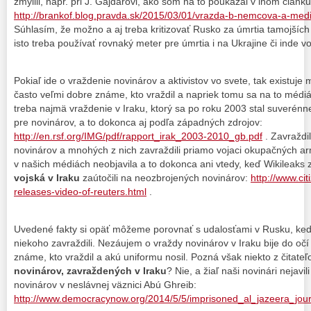
zmýlili, napr. pri J. Gajdarovi, ako som na to poukázal v inom článku
http://brankof.blog.pravda.sk/2015/03/01/vrazda-b-nemcova-a-media
Súhlasím, že možno a aj treba kritizovať Rusko za úmrtia tamojších 
isto treba používať rovnaký meter pre úmrtia i na Ukrajine či inde vo
Pokiaľ ide o vraždenie novinárov a aktivistov vo svete, tak existuje 
často veľmi dobre známe, kto vraždil a napriek tomu sa na to médiá
treba najmä vraždenie v Iraku, ktorý sa po roku 2003 stal suveré
pre novinárov, a to dokonca aj podľa západných zdrojov:
http://en.rsf.org/IMG/pdf/rapport_irak_2003-2010_gb.pdf
. Zavraždil
novinárov a mnohých z nich zavraždili priamo vojaci okupačných 
v našich médiách neobjavila a to dokonca ani vtedy, keď Wikileaks 
vojská v Iraku
zaútočili na neozbrojených novinárov:
http://www.ci
releases-video-of-reuters.html
.
Uvedené fakty si opäť môžeme porovnať s udalosťami v Rusku, ke
niekoho zavraždili. Nezáujem o vraždy novinárov v Iraku bije do očí
známe, kto vraždil a akú uniformu nosil. Pozná však niekto z čitate
novinárov, zavraždených v Iraku
? Nie, a žiaľ naši novinári nejav
novinárov v neslávnej väznici Abú Ghreib:
http://www.democracynow.org/2014/5/5/imprisoned_al_jazeera_jour