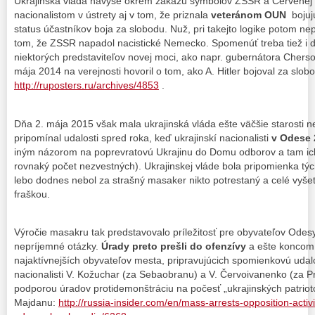
Ukrajinská vláda navyše okrem zákazu symbolov ZSSR a Červenej 
nacionalistom v ústrety aj v tom, že priznala
veteránom OUN
bojujú
status účastníkov boja za slobodu. Nuž, pri takejto logike potom n
tom, že ZSSR napadol nacistické Nemecko. Spomenúť treba tiež i ď
niektorých predstaviteľov novej moci, ako napr. gubernátora Cherson
mája 2014 na verejnosti hovoril o tom, ako A. Hitler bojoval za slobo
http://ruposters.ru/archives/4853
.
Dňa 2. mája 2015 však mala ukrajinská vláda ešte väčšie starosti ne
pripomínal udalosti spred roka, keď ukrajinskí nacionalisti
v Odese 
iným názorom na poprevratovú Ukrajinu do Domu odborov a tam ich 
rovnaký počet nezvestných). Ukrajinskej vláde bola pripomienka tých
lebo dodnes nebol za strašný masaker nikto potrestaný a celé vyše
fraškou.
Výročie masakru tak predstavovalo príležitosť pre obyvateľov Odesy,
nepríjemné otázky.
Úrady preto prešli do ofenzívy
a ešte koncom a
najaktívnejších obyvateľov mesta, pripravujúcich spomienkovú udalo
nacionalisti V. Kožuchar (za Sebaobranu) a V. Červoivanenko (za Pra
podporou úradov protidemonštráciu na počesť „ukrajinských patriotov
Majdanu:
http://russia-insider.com/en/mass-arrests-opposition-activ