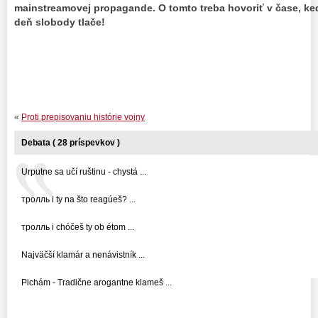
mainstreamovej propagande. O tomto treba hovoriť v čase, k
deň slobody tlače!
«
Proti prepisovaniu histórie vojny
Debata ( 28 príspevkov )
Urputne sa učí ruštinu - chystá ...
тролль i ty na što reagúeš? ...
тролль i chóčeš ty ob étom ...
Najväčší klamár a nenávistník ...
Pichám - Tradične arogantne klameš ...