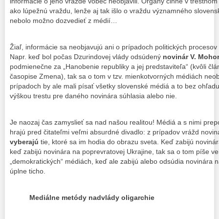
informácie o jeho vražde vôbec neobjavili. Orgány činné v trestnom 
ako lúpežnú vraždu, lenže aj tak išlo o vraždu významného slovensk
nebolo možno dozvedieť z médií…
Žiaľ, informácie sa neobjavujú ani o prípadoch politických procesov
Napr. keď bol počas Dzurindovej vlády odsúdený
novinár V. Mohor
podmienečne za „Hanobenie republiky a jej predstaviteľa“ (kvôli člá
časopise Zmena), tak sa o tom v tzv. mienkotvorných médiách neob
prípadoch by ale mali písať všetky slovenské médiá a to bez ohľadu 
výškou trestu pre daného novinára súhlasia alebo nie.
Je naozaj čas zamyslieť sa nad našou realitou! Médiá a s nimi pre
hrajú pred čitateľmi veľmi absurdné divadlo: z prípadov vrážd noviná
vyberajú
tie, ktoré sa im hodia do obrazu sveta. Keď zabijú novinár
keď zabijú novinára na poprevratovej Ukrajine, tak sa o tom píše ve
„demokratických“ médiách, keď ale zabijú alebo odsúdia novinára n
úplne ticho.
Mediálne metódy nadvlády oligarchie