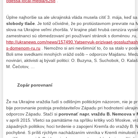
odessa-local-media/6268
.
Úplne najhoršie sa ale ukrajinská vláda musela cítiť 3. mája, keď s
slobody tlače
. Je totiž očividné, že po protiústavnom prevrate na
slova na Ukrajine veľmi zhoršila. V krajine platí hrubá cenzúra vysie
zamestnanci sú obmedzovaní pri používaní stránok s doménou .ru, 
http://ukranews.com/news/157490.Yatsenyuk-prizivaet-gossluzhash
s-domenom-ru.ru
. Nemožno si ani nevšimnúť to, čo sa stalo v pos
Boli sme svedkami mnohých vrážd osôb – odporcov Majdanu. Medzi 
novinári, aktivisti aj bývalí politici: O. Buzyna, S. Suchobok, O. Kal
M. Čečotov, …
Zopár porovnaní
Že na Ukrajine vraždia ľudí s odlišným politickým názorom, nie je pr
bije porovnanie postoja predstaviteľov Západu pri hodnotení ukrajin
odporcov Západu. Stačí si
porovnať napr. vraždu B. Nemcova v
v apríli 2015. Všetci sa pamätáme na spŕšku kritiky voči Moskve, vr
západných politikov, hoci tvrdenie o zapojení Kremľa do vraždy B.
pochybné. S príliš rýchlym nachádzaním vinníka v Kremli minulost