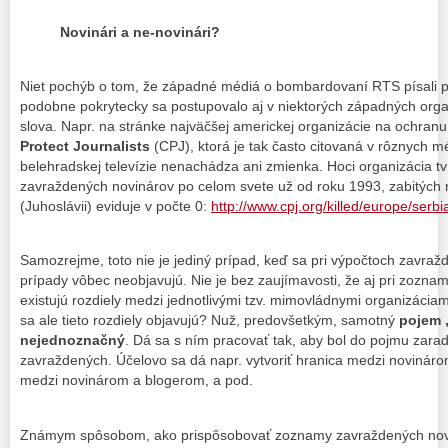
Novinári a ne-novinári?
Niet pochýb o tom, že západné médiá o bombardovaní RTS písali pok
podobne pokrytecky sa postupovalo aj v niektorých západných org
slova. Napr. na stránke najväčšej americkej organizácie na ochran
Protect Journalists
(CPJ), ktorá je tak často citovaná v rôznych 
belehradskej televízie nenachádza ani zmienka. Hoci organizácia t
zavraždených novinárov po celom svete už od roku 1993, zabitých 
(Juhoslávii) eviduje v počte 0:
http://www.cpj.org/killed/europe/serbi
Samozrejme, toto nie je jediný prípad, keď sa pri výpočtoch zavraž
prípady vôbec neobjavujú. Nie je bez zaujímavosti, že aj pri zozn
existujú rozdiely medzi jednotlivými tzv. mimovládnymi organizácia
sa ale tieto rozdiely objavujú? Nuž, predovšetkým, samotný
pojem 
nejednoznačný
. Dá sa s ním pracovať tak, aby bol do pojmu zara
zavraždených. Účelovo sa dá napr. vytvoriť hranica medzi novinár
medzi novinárom a blogerom, a pod.
Známym spôsobom, ako prispôsobovať zoznamy zavraždených novi