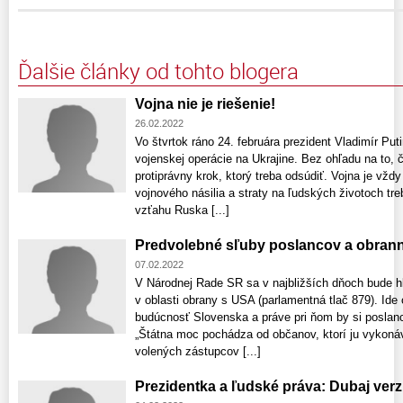
Ďalšie články od tohto blogera
Vojna nie je riešenie!
26.02.2022
Vo štvrtok ráno 24. februára prezident Vladimír Put
vojenskej operácie na Ukrajine. Bez ohľadu na to, 
protiprávny krok, ktorý treba odsúdiť. Vojna je vždy
vojnového násilia a straty na ľudských životoch tr
vzťahu Ruska [...]
Predvolebné sľuby poslancov a obran
07.02.2022
V Národnej Rade SR sa v najbližších dňoch bude h
v oblasti obrany s USA (parlamentná tlač 879). Ide
budúcnosť Slovenska a práve pri ňom by si poslanci
„Štátna moc pochádza od občanov, ktorí ju vykonáv
volených zástupcov [...]
Prezidentka a ľudské práva: Dubaj ver