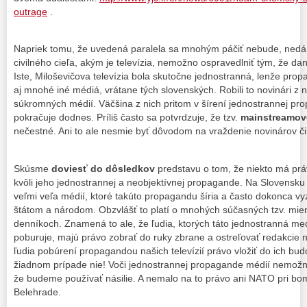
outrage
.
Napriek tomu, že uvedená paralela sa mnohým páčiť nebude, nedá
civilného cieľa, akým je televízia, nemožno ospravedlniť tým, že dan
Iste, Miloševičova televízia bola skutočne jednostranná, lenže propa
aj mnohé iné médiá, vrátane tých slovenských. Robili to novinári z 
súkromných médií. Väčšina z nich pritom v šírení jednostrannej p
pokračuje dodnes. Príliš často sa potvrdzuje, že tzv.
mainstreamov
nečestné. Ani to ale nesmie byť dôvodom na vraždenie novinárov č
Skúsme
doviesť do dôsledkov
predstavu o tom, že niekto má p
kvôli jeho jednostrannej a neobjektívnej propagande. Na Slovensku i
veľmi veľa médií, ktoré takúto propagandu šíria a často dokonca vyz
štátom a národom. Obzvlášť to platí o mnohých súčasných tzv. mi
denníkoch. Znamená to ale, že ľudia, ktorých táto jednostranná m
poburuje, majú právo zobrať do ruky zbrane a ostreľovať redakcie
ľudia pobúrení propagandou našich televízií právo vložiť do ich bud
žiadnom prípade nie! Voči jednostrannej propagande médií nemož
že budeme používať násilie. A nemalo na to právo ani NATO pri bom
Belehrade.