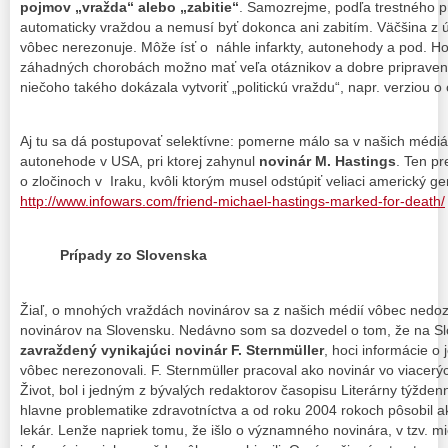
pojmov „vražda“ alebo „zabitie“
. Samozrejme, podľa trestného p
automaticky vraždou a nemusí byť dokonca ani zabitím. Väčšina z úm
vôbec nerezonuje. Môže ísť o náhle infarkty, autonehody a pod. Hoc
záhadných chorobách možno mať veľa otáznikov a dobre priprave
niečoho takého dokázala vytvoriť „politickú vraždu“, napr. verziou o 
Aj tu sa dá postupovať selektívne: pomerne málo sa v našich médiá
autonehode v USA, pri ktorej zahynul
novinár M. Hastings
. Ten pr
o zločinoch v Iraku, kvôli ktorým musel odstúpiť veliaci americký g
http://www.infowars.com/friend-michael-hastings-marked-for-death/
Prípady zo Slovenska
Žiaľ, o mnohých vraždách novinárov sa z našich médií vôbec nedo
novinárov na Slovensku. Nedávno som sa dozvedel o tom, že na Sl
zavraždený vynikajúci novinár F. Sternmüller
, hoci informácie o
vôbec nerezonovali. F. Sternmüller pracoval ako novinár vo viacerý
Život, bol i jedným z bývalých redaktorov časopisu Literárny týždenn
hlavne problematike zdravotníctva a od roku 2004 rokoch pôsobil 
lekár. Lenže napriek tomu, že išlo o významného novinára, v tzv. 