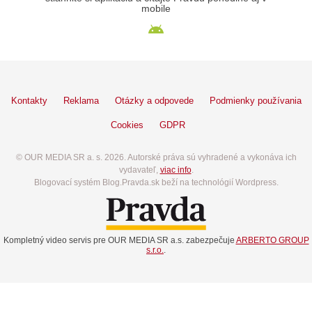
mobile
Kontakty
Reklama
Otázky a odpovede
Podmienky používania
Cookies
GDPR
© OUR MEDIA SR a. s. 2026. Autorské práva sú vyhradené a vykonáva ich
vydavateľ,
viac info
.
Blogovací systém Blog.Pravda.sk beží na technológií Wordpress.
Kompletný video servis pre OUR MEDIA SR a.s. zabezpečuje
ARBERTO GROUP
s.r.o.
.