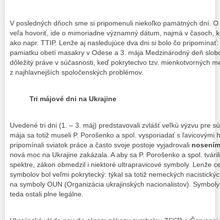
V posledných dňoch sme si pripomenuli niekoľko pamätných dní. O v
veľa hovoriť, ide o mimoriadne významný dátum, najmä v časoch, ke
ako napr. TTIP. Lenže aj nasledujúce dva dni si bolo čo pripomínať:
pamiatku obetí masakry v Odese a 3. mája Medzinárodný deň slobody
dôležitý práve v súčasnosti, keď pokrytectvo tzv. mienkotvorných m
z najhlavnejších spoločenských problémov.
Tri májové dni na Ukrajine
Uvedené tri dni (1. – 3. máj) predstavovali zvlášť veľkú výzvu pre s
mája sa totiž museli P. Porošenko a spol. vysporiadať s ľavicovými h
pripomínali sviatok práce a často svoje postoje vyjadrovali
nosením
nová moc na Ukrajine zakázala. A aby sa P. Porošenko a spol. tváril
spektre, zákon obmedzil i niektoré ultrapravicové symboly. Lenže ce
symbolov bol veľmi pokrytecký: týkal sa totiž nemeckých nacistick
na symboly OUN (Organizácia ukrajinských nacionalistov). Symboly 
teda ostali plne legálne.