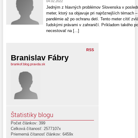
04.02.2022
Jedným z hlavných problémov Slovenska v posledn
meter, ktorý sa objavuje pri najrôznejších témach – 
pandémie až po ochranu detí. Tento meter cítiť zvlá
ľudskými právami v zahraničí. Príkladom takého po
necestovať na [...]
RSS
Branislav Fábry
brankof.blog.pravda.sk
Štatistiky blogu
Počet článkov: 399
Celková čítanosť: 2577107x
Priemerná čítanosť článkov: 6459x