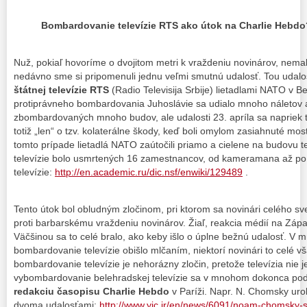
Bombardovanie televízie RTS ako útok na Charlie Hebdo
Nuž, pokiaľ hovoríme o dvojitom metri k vraždeniu novinárov, nemal
nedávno sme si pripomenuli jednu veľmi smutnú udalosť. Tou udal
štátnej televízie RTS
(Radio Televisija Srbije) lietadlami NATO v B
protiprávneho bombardovania Juhoslávie sa udialo mnoho náletov a
zbombardovaných mnoho budov, ale udalosti 23. apríla sa napriek t
totiž „len“ o tzv. kolaterálne škody, keď boli omylom zasiahnuté mo
tomto prípade lietadlá NATO zaútočili priamo a cielene na budovu t
televízie bolo usmrtených 16 zamestnancov, od kameramana až po
televízie:
http://en.academic.ru/dic.nsf/enwiki/129489
.
Tento útok bol obludným zločinom, pri ktorom sa novinári celého sv
proti barbarskému vraždeniu novinárov. Žiaľ, reakcia médií na Záp
Väčšinou sa to celé bralo, ako keby išlo o úplne bežnú udalosť. V 
bombardovanie televízie obišlo mlčaním, niektorí novinári to celé vš
bombardovanie televízie je nehorázny zločin, pretože televízia nie j
vybombardovanie belehradskej televízie sa v mnohom dokonca pod
redakciu časopisu Charlie Hebdo
v Paríži. Napr. N. Chomsky urob
dvoma udalosťami:
http://www.yjc.ir/en/news/6091/noam-chomsky-