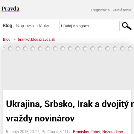
Registrácia
Prihlásenie
Blog
Najnovšie články
Najčítanejšie články
Blog
>
brankof.blog.pravda.sk
Najkomentovanejšie články
>
Ukrajina, Srbsko, Irak a dvojitý meter na vraždy novinárov
Zoznam blogov
Komerčné blogy
Ukrajina, Srbsko, Irak a dvojitý
vraždy novinárov
5. mája 2015 20:17
, Prečítané 8 111x,
Branislav Fábry
,
Nezaradené