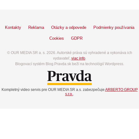
Kontakty
Reklama
Otázky a odpovede
Podmienky používania
Cookies
GDPR
© OUR MEDIA SR a. s. 2026. Autorské práva sú vyhradené a vykonáva ich
vydavateľ,
viac info
.
Blogovací systém Blog.Pravda.sk beží na technológií Wordpress.
Kompletný video servis pre OUR MEDIA SR a.s. zabezpečuje
ARBERTO GROUP
s.r.o.
.