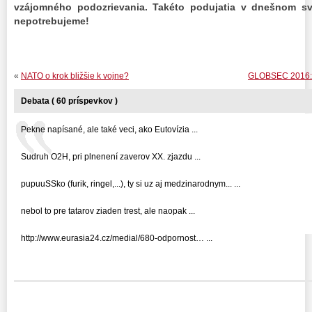
vzájomného podozrievania. Takéto podujatia v dnešnom sv
nepotrebujeme!
«
NATO o krok bližšie k vojne?
GLOBSEC 2016: ce
Debata ( 60 príspevkov )
Pekne napísané, ale také veci, ako Eutovízia ...
Sudruh O2H, pri plnenení zaverov XX. zjazdu ...
pupuuSSko (furik, ringel,...), ty si uz aj medzinarodnym... ...
nebol to pre tatarov ziaden trest, ale naopak ...
http://www.eurasia24.cz/medial/680-odpornost… ...