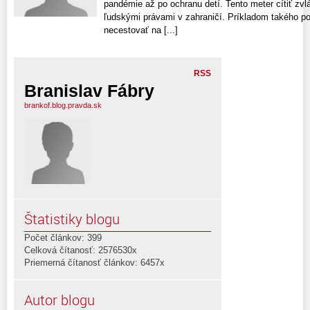
pandémie až po ochranu detí. Tento meter cítiť zvlá
ľudskými právami v zahraničí. Príkladom takého po
necestovať na [...]
RSS
Branislav Fábry
brankof.blog.pravda.sk
Štatistiky blogu
Počet článkov: 399
Celková čítanosť: 2576530x
Priemerná čítanosť článkov: 6457x
Autor blogu