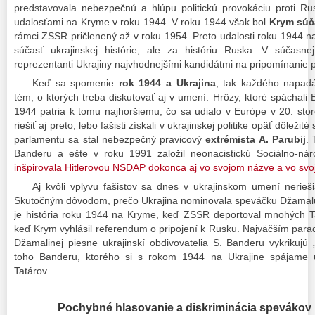
predstavovala nebezpečnú a hlúpu politickú provokáciu proti Ru
udalosťami na Kryme v roku 1944. V roku 1944 však bol
Krym súč
rámci ZSSR pričlenený až v roku 1954. Preto udalosti roku 1944
súčasť ukrajinskej histórie, ale za históriu Ruska. V súčasne
reprezentanti Ukrajiny najvhodnejšími kandidátmi na pripomínanie p
Keď sa spomenie
rok 1944 a Ukrajina
, tak každého napad
tém, o ktorých treba diskutovať aj v umení. Hrôzy, ktoré spáchali
1944 patria k tomu najhoršiemu, čo sa udialo v Európe v 20. storo
riešiť aj preto, lebo fašisti získali v ukrajinskej politike opäť dôlež
parlamentu sa stal nebezpečný pravicový
extrémista A. Parubij
.
Banderu a ešte v roku 1991 založil neonacistickú Sociálno-nár
inšpirovala Hitlerovou NSDAP dokonca aj vo svojom názve a vo svo
Aj kvôli vplyvu fašistov sa dnes v ukrajinskom umení neriešia
Skutočným dôvodom, prečo Ukrajina nominovala speváčku Džamalu s
je história roku 1944 na Kryme, keď ZSSR deportoval mnohých T
keď Krym vyhlásil referendum o pripojení k Rusku. Najväčším para
Džamalinej piesne ukrajinskí obdivovatelia S. Banderu vykrikujú „
toho Banderu, ktorého si s rokom 1944 na Ukrajine spájame ur
Tatárov…
Pochybné hlasovanie a diskriminácia spevákov