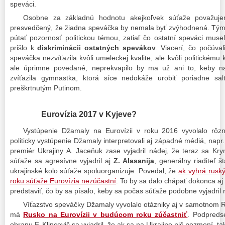
speváci.
Osobne za základnú hodnotu akejkoľvek súťaže považuje
presvedčený, že žiadna speváčka by nemala byť zvýhodnená. Tým, 
pútať pozornosť politickou témou, zatiaľ čo ostatní speváci museli
prišlo k
diskriminácii ostatných spevákov
. Viacerí, čo počúval
speváčka nezvíťazila kvôli umeleckej kvalite, ale kvôli politickému
ale úprimne povedané, neprekvapilo by ma už ani to, keby na
zvíťazila gymnastka, ktorá síce nedokáže urobiť poriadne sa
preškrtnutým Putinom.
Eurovízia 2017 v Kyjeve?
Vystúpenie Džamaly na Eurovízii v roku 2016 vyvolalo rô
politicky vystúpenie Džamaly interpretovali aj západné médiá, napr
premiér Ukrajiny A. Jaceňuk zase vyjadril nádej, že teraz sa Kry
súťaže sa agresívne vyjadril aj
Z. Alasanija
, generálny riaditeľ št
ukrajinské kolo súťaže spoluorganizuje. Povedal, že
ak vyhrá ruský
roku súťaže Eurovízia nezúčastní
. To by sa dalo chápať dokonca aj
predstaviť, čo by sa písalo, keby sa počas súťaže podobne vyjadril r
Víťazstvo speváčky Džamaly vyvolalo otázniky aj v samotnom Ru
má
Rusko na Eurovízii v budúcom roku zúčastniť
. Podpreds
obranu F. Klincevič sa vyjadril, že ak sa na Ukrajine nič nezmení, 