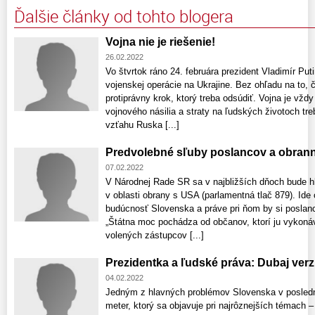
Ďalšie články od tohto blogera
Vojna nie je riešenie!
26.02.2022
Vo štvrtok ráno 24. februára prezident Vladimír Put
vojenskej operácie na Ukrajine. Bez ohľadu na to, 
protiprávny krok, ktorý treba odsúdiť. Vojna je vždy
vojnového násilia a straty na ľudských životoch tr
vzťahu Ruska [...]
Predvolebné sľuby poslancov a obran
07.02.2022
V Národnej Rade SR sa v najbližších dňoch bude h
v oblasti obrany s USA (parlamentná tlač 879). Ide
budúcnosť Slovenska a práve pri ňom by si poslanci
„Štátna moc pochádza od občanov, ktorí ju vykonáv
volených zástupcov [...]
Prezidentka a ľudské práva: Dubaj ver
04.02.2022
Jedným z hlavných problémov Slovenska v posledn
meter, ktorý sa objavuje pri najrôznejších témach – 