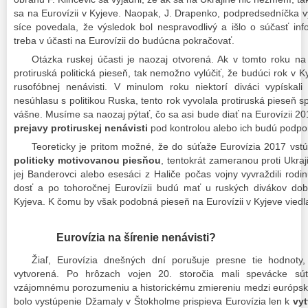
sa na Eurovízii v Kyjeve. Naopak, J. Drapenko, podpredsedníčka v
síce povedala, že výsledok bol nespravodlivý a išlo o súčasť inf
treba v účasti na Eurovízii do budúcna pokračovať.
Otázka ruskej účasti je naozaj otvorená. Ak v tomto roku na 
protiruská politická pieseň, tak nemožno vylúčiť, že budúci rok v K
rusofóbnej nenávisti. V minulom roku niektorí diváci vypískali
nesúhlasu s politikou Ruska, tento rok vyvolala protiruská pieseň 
vášne. Musíme sa naozaj pýtať, čo sa asi bude diať na Eurovízii 20
prejavy protiruskej nenávisti
pod kontrolou alebo ich budú podpo
Teoreticky je pritom možné, že do súťaže Eurovízia 2017 vstú
politicky motivovanou piesňou
, tentokrát zameranou proti Ukra
jej Banderovci alebo esesáci z Haliče počas vojny vyvraždili rod
dosť a po tohoročnej Eurovízii budú mať u ruských divákov dob
Kyjeva. K čomu by však podobná pieseň na Eurovízii v Kyjeve viedl
Eurovízia na šírenie nenávisti?
Žiaľ, Eurovízia dnešných dní porušuje presne tie hodnoty,
vytvorená. Po hrôzach vojen 20. storočia mali spevácke súť
vzájomnému porozumeniu a historickému zmiereniu medzi európsk
bolo vystúpenie Džamaly v Štokholme prispieva Eurovízia len k
vyt