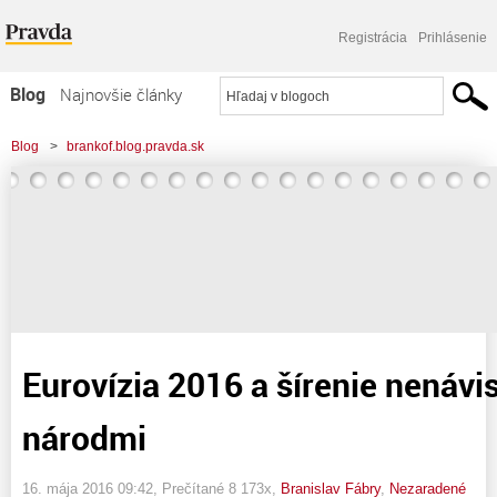
Registrácia
Prihlásenie
Blog
Najnovšie články
Najčítanejšie články
Blog
>
brankof.blog.pravda.sk
Najkomentovanejšie články
>
Eurovízia 2016 a šírenie nenávisti medzi národmi
Zoznam blogov
Komerčné blogy
Eurovízia 2016 a šírenie nenávi
národmi
16. mája 2016 09:42
, Prečítané 8 173x,
Branislav Fábry
,
Nezaradené