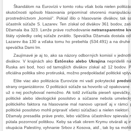
Škandálom na Eurovízii v tomto roku však bola nielen politizá
skutočnosti spôsob hlasovania pripomínal otvorenú manipuláciu
prostredníctvom „komisií“. Pokiaľ išlo o hlasovanie divákov, tak 
účastník súťaže S. Lazarev. Ten získal od divákov 361 bodov, zati
Džamala iba 323. Lenže práve rozhodovanie
netransparentne kr
štáty výsledky celej súťaže zvrátilo. Speváčka Džamala dostala od
Lazarev iba 130 a vďaka tomu ho prebehla (534:491) a na druhé m
speváčka Dami Im.
Zaujímavé je aj to, ako sa názory odborných komisií v jednotliv
divákov. V krajinách ako
Estónsko alebo Ukrajina
nepridelili n
Ruska ani bod, hoci od tamojších divákov získal až 12 bodov. Pr
oficiálna politika silno protiruská, možno predpokladať politické vply
Ešte viac ako politizácia Eurovízie mi vadí pokrytecké
predsti
strany organizátorov. O politizácii súťaže sa hovorilo už opakovane 
už o nej pochybovať nemožno. Ak totiž zvíťazila pieseň speváčky, 
politické alebo ideologické posolstvo a súčasne nebola umeleck
politického faktora na hlasovanie mal nanovo upraviť aj v rámci p
politické posolstvo mohli pripraviť všetci súťažiaci a nielen niektor
Džamaly presadila práve preto, lebo väčšina účastníkov spievala n
pútala pozornosť politikou. Keby sa však okrem Krymu otvárali aj in
okupácia Palestíny, vyhnanie Srbov z Kosova, atď., tak by sa mohli 