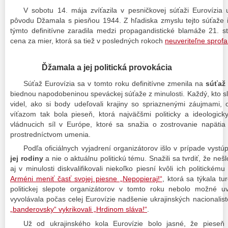
V sobotu 14. mája zvíťazila v pesničkovej súťaži Eurovízia 
pôvodu Džamala s piesňou 1944. Z hľadiska zmyslu tejto súťaže i
týmto definitívne zaradila medzi propagandistické blamáže 21. 
cena za mier, ktorá sa tiež v posledných rokoch
neuveriteľne sprof
Ďžamala a jej politická provokácia
Súťaž Eurovízia sa v tomto roku definitívne zmenila na
súťaž 
biednou napodobeninou speváckej súťaže z minulosti. Každý, kto sle
videl, ako si body udeľovali krajiny so spriaznenými záujmami, o
víťazom tak bola pieseň, ktorá najväčšmi politicky a ideologic
vládnucich síl v Európe, ktoré sa snažia o zostrovanie napäti
prostredníctvom umenia.
Podľa oficiálnych vyjadrení organizátorov išlo v prípade vys
jej rodiny
a nie o aktuálnu politickú tému. Snažili sa tvrdiť, že nešl
aj v minulosti diskvalifikovali niekoľko piesní kvôli ich politick
Arméni meniť časť svojej piesne „Nepopieraj!“
, ktorá sa týkala t
politickej slepote organizátorov v tomto roku nebolo možné u
vyvolávala počas celej Eurovízie nadšenie ukrajinských nacionalist
„banderovsky“ vykrikovali „Hrdinom sláva!“
.
Už od ukrajinského kola Eurovízie bolo jasné, že piese