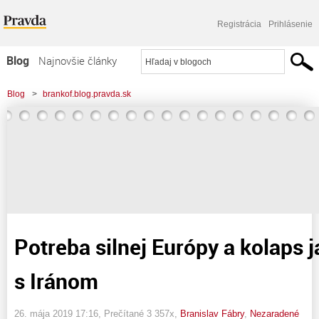
Registrácia
Prihlásenie
Blog
Najnovšie články
Najčítanejšie články
Blog
>
brankof.blog.pravda.sk
Najkomentovanejšie články
>
Potreba silnej Európy a kolaps jadrovej dohody s Iránom
Zoznam blogov
Komerčné blogy
Potreba silnej Európy a kolaps 
s Iránom
26. mája 2019 17:16
, Prečítané 3 357x,
Branislav Fábry
,
Nezaradené