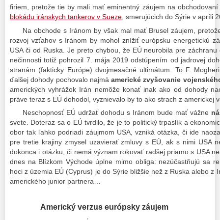
firiem, pretože tie by mali mať eminentný záujem na obchodovaní s
blokádu iránskych tankerov v Sueze
, smerujúcich do Sýrie v apríli 
Na obchode s Iránom by však mal mať Brusel záujem, pretože 
rozvoj vzťahov s Iránom by mohol znížiť európsku energetickú zá
USA či od Ruska. Je preto chybou, že EÚ neurobila pre záchranu 
nečinnosti totiž pohrozil 7. mája 2019 odstúpením od jadrovej d
stranám (fakticky Európe) dvojmesačné ultimátum. To F. Mogher
ďalšej dohody pochovalo najmä
americké zvyšovanie vojenskéh
amerických vyhrážok Irán nemôže konať inak ako od dohody naoz
práve teraz s EÚ dohodol, vyznievalo by to ako strach z americkej v
Neschopnosť EÚ udržať dohodu s Iránom bude mať vážne
ná
svete. Doteraz sa o EÚ tvrdilo, že je to politický trpaslík a ekono
obor tak ľahko podriadi záujmom USA, vzniká otázka, či ide naoz
pre tretie krajiny zmysel uzavierať zmluvy s EÚ, ak s nimi USA n
dokonca i otázku, či nemá význam rokovať radšej priamo s USA než
dnes na Blízkom Východe úplne mimo obliga: nezúčastňujú sa rele
hoci z územia EÚ (Cyprus) je do Sýrie bližšie než z Ruska alebo z 
amerického junior partnera…
Americký verzus európsky záujem