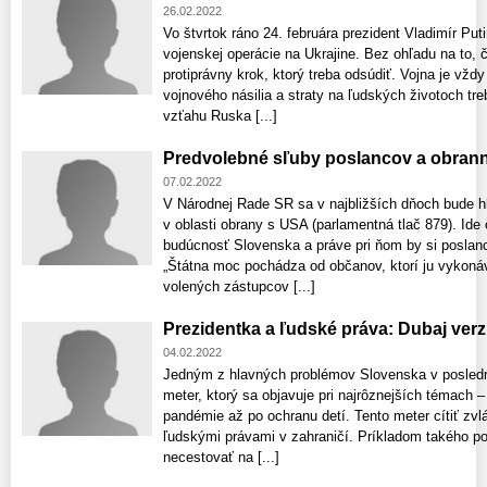
26.02.2022
Vo štvrtok ráno 24. februára prezident Vladimír Put
vojenskej operácie na Ukrajine. Bez ohľadu na to, 
protiprávny krok, ktorý treba odsúdiť. Vojna je vždy
vojnového násilia a straty na ľudských životoch tr
vzťahu Ruska [...]
Predvolebné sľuby poslancov a obran
07.02.2022
V Národnej Rade SR sa v najbližších dňoch bude h
v oblasti obrany s USA (parlamentná tlač 879). Ide
budúcnosť Slovenska a práve pri ňom by si poslanci
„Štátna moc pochádza od občanov, ktorí ju vykonáv
volených zástupcov [...]
Prezidentka a ľudské práva: Dubaj ver
04.02.2022
Jedným z hlavných problémov Slovenska v posledn
meter, ktorý sa objavuje pri najrôznejších témach – 
pandémie až po ochranu detí. Tento meter cítiť zvlá
ľudskými právami v zahraničí. Príkladom takého po
necestovať na [...]