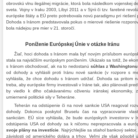
obrovskú vlnu ilegálnej migrácie, ktorá bola následkom vojenskej d
sveta. Vojny v Iraku 2003, Líbyi 2011 a v Sýrii či tzv. farebné revol
európske štáty a EÚ preto potrebovala novú paradigmu pri riešen
Dohoda s Iránom predstavovala pokus o mierové riešenie rozporov
bola nádejou pre mier v 21. storočí.
Poníženie Európskej Únie v otázke Iránu
Žiaľ, hoci dohoda s Iránom mala byť novým prísľubom európsk
stala sa najväčším európskym ponížením. Ukázalo sa totiž, že ek
s Iránom obchodovať, ak na to nedostanú
súhlas z Washingtonu
od dohody a vyhlásili proti Iránu nové sankcie (v rozpore s 
vyhlásila, že chce dohodu s Iránom udržať. Dohoda sa pritom n
treba, aby európske firmy investovali v Iráne tak, ako plánovali p
by viedlo k dlho očakávanému oživeniu iránskej ekonomiky, z
umiernené politické sily v Teheráne.
Teherán na odstúpenie či na nové sankcie USA reagoval rozv
dohody. Dokonca poskytol Bruselu čas na vypracovanie vlastn
sankciám. EÚ síce vyhlásila, že bude európskych investorov v Ir
odstúpenia USA od dohody sa k ničomu neprepracovala a euró
svoje plány na investície
. Najrýchlejšie sa stiahol bankový sektor,
závislosti od amerického dolára a trhov. Veľmi zle však pôsobil