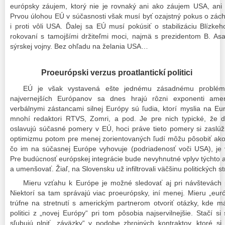
európsky záujem, ktorý nie je rovnaký ani ako záujem USA, ani
Prvou úlohou EÚ v súčasnosti však musí byť ozajstný pokus o zách
i proti vôli USA. Ďalej sa EÚ musí pokúsiť o stabilizáciu Blízk
rokovaní s tamojšími držiteľmi moci, najmä s prezidentom B. As
sýrskej vojny. Bez ohľadu na želania USA…
Proeurópski verzus proatlantickí politici
EÚ je však vystavená ešte jednému zásadnému problému
najvernejších Európanov sa dnes hrajú rôzni exponenti ameri
verbálnymi zástancami silnej Európy sú ľudia, ktorí myslia na 
mnohí redaktori RTVS, Zomri, a pod. Je pre nich typické, že
oslavujú súčasné pomery v EÚ, hoci práve tieto pomery si zaslúž
optimizmu potom pre menej zorientovaných ľudí môžu pôsobiť ako 
čo im na súčasnej Európe vyhovuje (podriadenosť voči USA), j
Pre budúcnosť európskej integrácie bude nevyhnutné vplyv týchto at
a umenšovať. Žiaľ, na Slovensku už infiltrovali väčšinu politických st
Mieru vzťahu k Európe je možné sledovať aj pri návštevách 
Niektorí sa tam správajú viac proeurópsky, iní menej. Mieru „euró
trúfne na stretnutí s americkým partnerom otvoriť otázky, kde m
politici z „novej Európy“ pri tom pôsobia najservilnejšie. Stačí
sľubujú plniť „záväzky“ v podobe zbrojných kontraktov, ktoré 