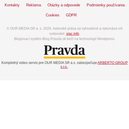
Kontakty
Reklama
Otázky a odpovede
Podmienky používania
Cookies
GDPR
© OUR MEDIA SR a. s. 2026. Autorské práva sú vyhradené a vykonáva ich
vydavateľ,
viac info
.
Blogovací systém Blog.Pravda.sk beží na technológií Wordpress.
Kompletný video servis pre OUR MEDIA SR a.s. zabezpečuje
ARBERTO GROUP
s.r.o.
.