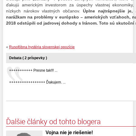
ďakujú americkým investorom za úspechy vlastnej ekonomiky, 
nízkych nárokov vlastných občanov.
Úplne najtrápnejšie je,
narážkam na problémy v európsko – amerických vzťahoch, na
2018 odstúpili od jadrovej dohody s Iránom. Toto sú skutoční 
«
Rusofóbna hystéria slovenskej opozície
Debata ( 2 príspevky )
+++++++++++ Presne tak!!! ...
+++++++++++++++++ Ďakujem. ...
Ďalšie články od tohto blogera
Vojna nie je riešenie!