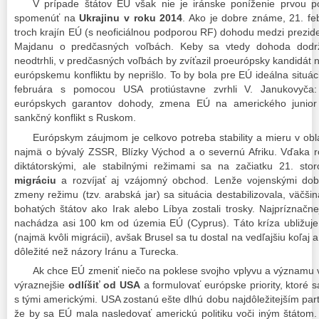
V prípade štátov EÚ však nie je iránske poníženie prvou p
spomenúť na
Ukrajinu v roku 2014
. Ako je dobre známe, 21. feb
troch krajín EÚ (s neoficiálnou podporou RF) dohodu medzi prezi
Majdanu o predčasných voľbách. Keby sa vtedy dohoda dodr
neodtrhli, v predčasných voľbách by zvíťazil proeurópsky kandidát n
európskemu konfliktu by neprišlo. To by bola pre EÚ ideálna situá
februára s pomocou USA protiústavne zvrhli V. Janukovyča
európskych garantov dohody, zmena EÚ na amerického junior 
sankčný konflikt s Ruskom.
Európskym záujmom je celkovo potreba stability a mieru v obla
najmä o bývalý ZSSR, Blízky Východ a o severnú Afriku. Vďaka r
diktátorskými, ale stabilnými režimami sa na začiatku 21. storo
migráciu
a rozvíjať aj vzájomný obchod. Lenže vojenskými do
zmeny režimu (tzv. arabská jar) sa situácia destabilizovala, väčšin
bohatých štátov ako Irak alebo Líbya zostali trosky. Najpríznačnejš
nachádza asi 100 km od územia EÚ (Cyprus). Táto kríza ubližuj
(najmä kvôli migrácii), avšak Brusel sa tu dostal na vedľajšiu koľa
dôležité než názory Iránu a Turecka.
Ak chce EÚ zmeniť niečo na poklese svojho vplyvu a významu 
výraznejšie
odlíšiť od USA
a formulovať európske priority, ktoré
s tými americkými. USA zostanú ešte dlhú dobu najdôležitejším p
že by sa EÚ mala nasledovať americkú politiku voči iným štáto