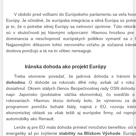
V období pred voľbami do Európskeho parlamentu sa veľa hovori
Európy. Je očividné, že európska integrácia a silná Európa sú po
je to, že o potrebe silnej Európy sa nehovorí úprimne. Túto rétoriku
sú v skutočnosti jej hlavnými odporcami. Hlavnou hrozbou pre 
dominancia a neschopnosť európskych politikov vymaniť sa z li
Najjasnejším dôkazom tohto nerovného vzťahu je súčasná iránsk
doslova ponižujú a tá na to vôbec nereaguje.
Iránska dohoda ako projekt Európy
Treba otvorene povedať, že jadrová dohoda s Iránom 
dohodou
. O dohode sa rokovalo dlhé roky, avšak až v roku 
dosiahnuť. Okrem stálych členov Bezpečnostnej rady OSN dohodu 
napr. Japonsko (podstatne väčšia ekonomika), čo svedčilo o 
rokovaniach. Hlavnou tézou dohody bolo, že výmenou za d
programom pomôžu bohaté štáty, najmä z EÚ, rozvoju irán
ekonomickej oblasti sa však tešili aj európske firmy, od ropn
automobilky ako Renault.
Lenže aj pre EÚ mala dohoda priniesť množstvo benefitov, od 
energetiky až po zvýšenie
stability na Blízkom Východe
. Európ