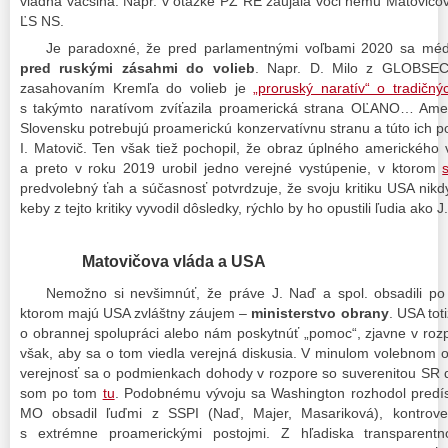
vládna väčšina. Napr. v otázke PZ RE zaujala voči nemu Matovičova
ĽS NS.
Je paradoxné, že pred parlamentnými voľbami 2020 sa méd
pred ruskými zásahmi do volieb
. Napr. D. Milo z GLOBSEC
zasahovaním Kremľa do volieb je
„proruský naratív“ o tradičn
s takýmto naratívom zvíťazila proamerická strana OĽANO… Ameri
Slovensku potrebujú proamerickú konzervatívnu stranu a túto ich p
I. Matovič. Ten však tiež pochopil, že obraz úplného amerického
a preto v roku 2019 urobil jedno verejné vystúpenie, v ktorom
predvolebný ťah a súčasnosť potvrdzuje, že svoju kritiku USA nikd
keby z tejto kritiky vyvodil dôsledky, rýchlo by ho opustili ľudia ako
Matovičova vláda a USA
Nemožno si nevšimnúť, že práve J. Naď a spol. obsadili po
ktorom majú USA zvláštny záujem –
ministerstvo obrany
. USA tot
o obrannej spolupráci alebo nám poskytnúť „pomoc“, zjavne v roz
však, aby sa o tom viedla verejná diskusia. V minulom volebnom o
verejnosť sa o podmienkach dohody v rozpore so suverenitou SR d
som po tom
tu
. Podobnému vývoju sa Washington rozhodol predísť
MO obsadil ľuďmi z SSPI (Naď, Majer, Masariková), kontrover
s extrémne proamerickými postojmi. Z hľadiska transparentn