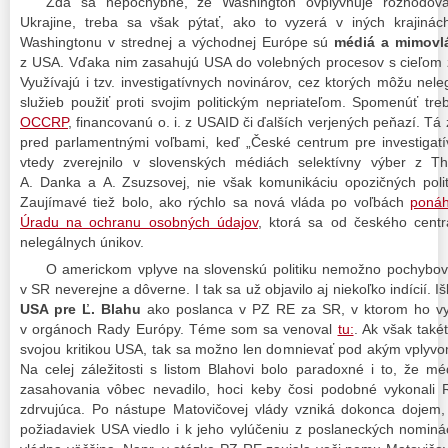
Zdá sa nepochybné, že Washington ovplyvňuje rozhodova
Ukrajine, treba sa však pýtať, ako to vyzerá v iných krajinác
Washingtonu v strednej a východnej Európe sú
médiá a mimovl
z USA. Vďaka nim zasahujú USA do volebných procesov s cieľom zl
Využívajú i tzv. investigatívnych novinárov, cez ktorých môžu nele
služieb použiť proti svojim politickým nepriateľom. Spomenúť tr
OCCRP
, financovanú o. i. z USAID či ďalších verjených peňazí. Tá 
pred parlamentnými voľbami, keď „České centrum pre investigatí
vtedy zverejnilo v slovenských médiách selektívny výber z 
A. Danka a A. Zsuzsovej, nie však komunikáciu opozičných poli
Zaujímavé tiež bolo, ako rýchlo sa nová vláda po voľbách
ponáh
Úradu na ochranu osobných údajov
, ktorá sa od českého centr
nelegálnych únikov.
O americkom vplyve na slovenskú politiku nemožno pochybovať
v SR neverejne a dôverne. I tak sa už objavilo aj niekoľko indícií. I
USA pre Ľ. Blahu
ako poslanca v PZ RE za SR, v ktorom ho vyz
v orgánoch Rady Európy. Téme som sa venoval
tu:
. Ak však také
svojou kritikou USA, tak sa možno len domnievať pod akým vplyvom 
Na celej záležitosti s listom Blahovi bolo paradoxné i to, že 
zasahovania vôbec nevadilo, hoci keby čosi podobné vykonali R
zdrvujúca. Po nástupe Matovičovej vlády vzniká dokonca dojem,
požiadaviek USA viedlo i k jeho vylúčeniu z poslaneckých nominá