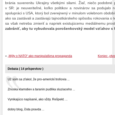
bránia suverenitu Ukrajiny všetkými silami. Žiaľ, niečo podobné p
v SR: je neuveriteľné, koľko politikov a novinárov sa podujalo
spolupráci s USA, ktorý bol zverejnený v minulom volebnom období
ako sa zastávali a zastávajú tajnostkárskeho spôsobu rokovania o te
sa však netreba zmieriť a napriek existujúcemu mediálnemu prost
zabrániť, aby tu vybudovala porošenkovský model vzťahov s
«
„Mýty o NATO“ ako manipulatívna propaganda
Koniec „otv
Debata ( 14 príspevkov )
Už som sa zľakol, že pro-americkí trollovia ...
Znoska klamstiev a taranin pudlika sluziaceho ...
Vynikajúco napísané, ako vždy. Rešpekt. ...
dobry blog, čista pravda ...