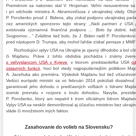
Premiérom sa nakoniec stal V. Hrojsman. Veľmi nesuverénne sa u
i pri odchode ministra A. Abramovičiusa z ukrajinskej vlády. Ob
P. Porošenko prosil J. Bidena, aby získal podporu ukrajinskej par
cez amerických sponzorov tejto strany:
„Naši partneri z USA p
existovala významná finančná podpora … Bolo by dobré, keby 
Svojpomoc…“
Zvláštne tiež bolo, že J. Biden radil P. Porošenkovi
pred nástupom D. Trumpa, aby mohol ľahšie získať peniaze z MM
Rozhodujúci vplyv USA na Ukrajine je zjavný dlhodobo a bol cíti
či Majdanu. Práve z tohto obdobia pochádza i známy zver
s veľvyslancom USA v Kyjeve
, v ktorom predstaviteľka USA
od
ústavných funkcií
, hoci bol vtedy najpopulárnejším politikom Ma
A. Jaceňuka ako premiéra. Výsledok Majdanu bol tiež víťazstvom 
Vedúci európski ministri sa vo februári 2014 pokúšali dosiahn
garantovali jeho dohodu o predčasných voľbách s lídrami Majda
scenár prevratu v rozpore s touto dohodou. Navyše, preziden
P. Porošenko, ktorý ani nepatril k trom oficiálnym lídrom Majda
Vplyv USA sa neskôr demonštroval aj účasťou ministrov bez ukraji
vláde či množstvom iných faktov.
Zasahovanie do volieb na Slovensku?