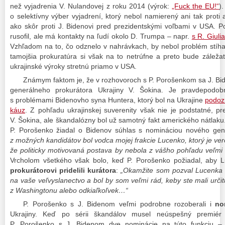
než vyjadrenia V. Nulandovej z roku 2014 (výrok:
„Fuck the EU!“
)
o selektívny výber vyjadrení, ktorý nebol namierený ani tak proti
ako skôr proti J. Bidenovi pred prezidentskými voľbami v USA. P
rusofil, ale má kontakty na ľudí okolo D. Trumpa – napr.
s R. Giuli
Vzhľadom na to, čo odznelo v nahrávkach, by nebol problém stíha
tamojšia prokuratúra si však na to netrúfne a preto bude záleža
ukrajinské výroky stretnú priamo v USA.
Známym faktom je, že v rozhovoroch s P. Porošenkom sa J. Bid
generálneho prokurátora Ukrajiny V. Šokina. Je pravdepodobn
s problémami Bidenovho syna Huntera, ktorý bol na Ukrajine
podoz
káuz
. Z pohľadu ukrajinskej suverenity však nie je podstatné, pre
V. Šokina, ale škandalózny bol už samotný fakt amerického nátlaku
P. Porošenko žiadal o Bidenov súhlas s nomináciou nového gen
z možných kandidátov bol vodca mojej frakcie Lucenko, ktorý je ver
že politicky motivovaná postava by nebola z vášho pohľadu veľmi
Vrcholom všetkého však bolo, keď P. Porošenko požiadal, aby 
prokurátorovi pridelili kurátora
:
„Okamžite som pozval Lucenka a
na vaše veľvyslanectvo a bol by som veľmi rád, keby ste mali urč
z Washingtonu alebo odkiaľkoľvek…“
P. Porošenko s J. Bidenom veľmi podrobne rozoberali i
no
Ukrajiny. Keď po sérii škandálov musel neúspešný premiér 
P. Porošenko s J. Bidenom dve nominácie na túto funkciu –