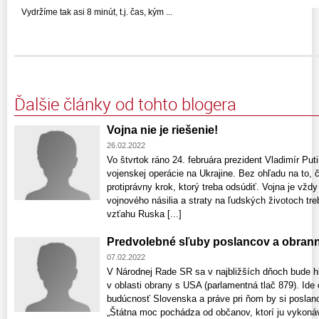
Vydržíme tak asi 8 minút, t.j. čas, kým ...
Ďalšie články od tohto blogera
Vojna nie je riešenie!
26.02.2022
Vo štvrtok ráno 24. februára prezident Vladimír Put
vojenskej operácie na Ukrajine. Bez ohľadu na to, 
protiprávny krok, ktorý treba odsúdiť. Vojna je vždy
vojnového násilia a straty na ľudských životoch tr
vzťahu Ruska [...]
Predvolebné sľuby poslancov a obran
07.02.2022
V Národnej Rade SR sa v najbližších dňoch bude h
v oblasti obrany s USA (parlamentná tlač 879). Ide
budúcnosť Slovenska a práve pri ňom by si poslanci
„Štátna moc pochádza od občanov, ktorí ju vykonáv