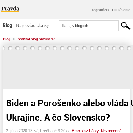
Registrácia
Prihlásenie
Blog
Najnovšie články
Najčítanejšie články
Blog
>
brankof.blog.pravda.sk
Najkomentovanejšie články
>
Biden a Porošenko alebo vláda USA na Ukrajine. A čo Slovensko?
Zoznam blogov
Komerčné blogy
Biden a Porošenko alebo vláda
Ukrajine. A čo Slovensko?
2. júna 2020 13:57
, Prečítané 6 207x,
Branislav Fábry
,
Nezaradené