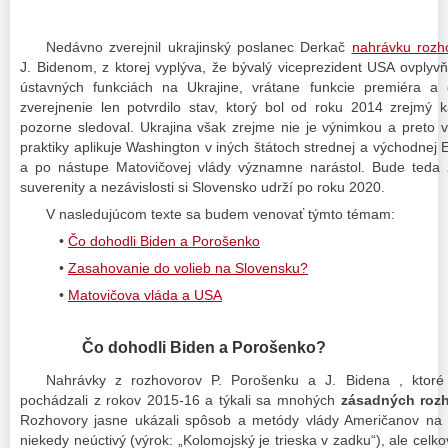
Nedávno zverejnil ukrajinský poslanec Derkač
nahrávku rozh
J. Bidenom, z ktorej vyplýva, že bývalý viceprezident USA ovplyv
ústavných funkciách na Ukrajine, vrátane funkcie premiéra a 
zverejnenie len potvrdilo stav, ktorý bol od roku 2014 zrejmý 
pozorne sledoval. Ukrajina však zrejme nie je výnimkou a preto 
praktiky aplikuje Washington v iných štátoch strednej a východnej E
a po nástupe Matovičovej vlády významne narástol. Bude teda 
suverenity a nezávislosti si Slovensko udrží po roku 2020.
V nasledujúcom texte sa budem venovať týmto témam:
•
Čo dohodli Biden a Porošenko
•
Zasahovanie do volieb na Slovensku?
•
Matovičova vláda a USA
Čo dohodli Biden a Porošenko?
Nahrávky z rozhovorov P. Porošenku a J. Bidena , ktoré 
pochádzali z rokov 2015-16 a týkali sa mnohých
zásadných rozho
Rozhovory jasne ukázali spôsob a metódy vlády Američanov na U
niekedy neúctivý (výrok: „Kolomojský je trieska v zadku“), ale celk