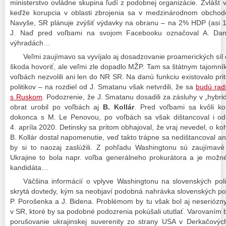
ministerstvo ovládne skupina ľudí z podobnej organizácie. Zvláš
keďže korupcia v oblasti zbrojenia sa v medzinárodnom obchode
Navyše, SR plánuje zvýšiť výdavky na obranu – na 2% HDP (asi 1
J. Naď pred voľbami na svojom Facebooku označoval A. Dank
výhradách…
Veľmi zaujímavo sa vyvíjalo aj dosadzovanie proamerických síl
škoda hovoriť, ale veľmi zle dopadlo MŽP. Tam sa štátnym tajomní
voľbách nezvolili ani len do NR SR. Na danú funkciu existovalo p
politikov – na rozdiel od J. Smatanu však netvrdili, že sa
budú rad
s Ruskom
. Podozrenie, že J. Smatanu dosadili za zásluhy v „hybri
obrat urobil po voľbách aj
B. Kollár
. Pred voľbami sa kvôli ko
dokonca s M. Le Penovou, po voľbách sa však dištancoval i od 
4. apríla 2020. Detinsky sa pritom obhajoval, že vraj nevedel, o k
B. Kollár dostal napomenutie, veď takto trápne sa nedištancoval ani
by si to naozaj zaslúžili. Z pohľadu Washingtonu sú zaujímavé
Ukrajine to bola napr. voľba generálneho prokurátora a je mož
kandidáta…
Väčšina informácií o vplyve Washingtonu na slovenských poli
skrytá dovtedy, kým sa neobjaví podobná nahrávka slovenských pol
P. Porošenka a J. Bidena. Problémom by tu však bol aj neseriózn
v SR, ktoré by sa podobné podozrenia pokúšali ututlať. Varovaním bo
porušovanie ukrajinskej suverenity zo strany USA v Derkačovýc