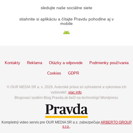
sledujte naše sociálne siete
stiahnite si aplikáciu a čítajte Pravdu pohodlne aj v
mobile
Kontakty
Reklama
Otázky a odpovede
Podmienky používania
Cookies
GDPR
© OUR MEDIA SR a. s. 2026. Autorské práva sú vyhradené a vykonáva ich
vydavateľ,
viac info
.
Blogovací systém Blog.Pravda.sk beží na technológií Wordpress.
Kompletný video servis pre OUR MEDIA SR a.s. zabezpečuje
ARBERTO GROUP
s.r.o.
.