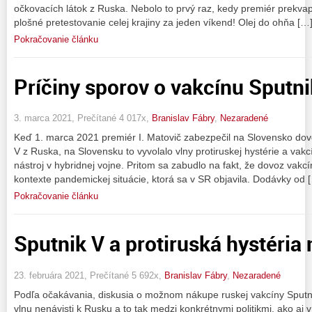
očkovacích látok z Ruska. Nebolo to prvý raz, kedy premiér prekvap
plošné pretestovanie celej krajiny za jeden víkend! Olej do ohňa […
Pokračovanie článku
Príčiny sporov o vakcínu Sputni
3. marca 2021, Prečítané 4 017x,
Branislav Fábry
,
Nezaradené
Keď 1. marca 2021 premiér I. Matovič zabezpečil na Slovensko dov
V z Ruska, na Slovensku to vyvolalo vlny protiruskej hystérie a vak
nástroj v hybridnej vojne. Pritom sa zabudlo na fakt, že dovoz vakcí
kontexte pandemickej situácie, ktorá sa v SR objavila. Dodávky od 
Pokračovanie článku
Sputnik V a protiruská hystéria
23. februára 2021, Prečítané 5 692x,
Branislav Fábry
,
Nezaradené
Podľa očakávania, diskusia o možnom nákupe ruskej vakcíny Sputni
vlnu nenávisti k Rusku a to tak medzi konkrétnymi politikmi, ako aj 