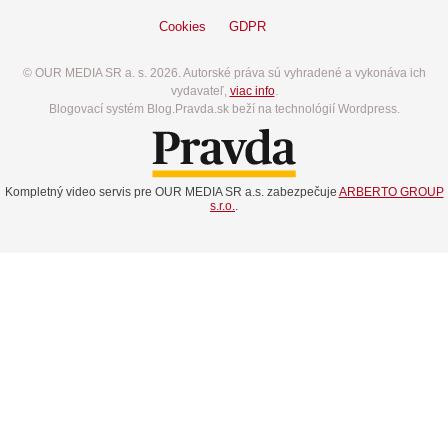
Cookies
GDPR
© OUR MEDIA SR a. s. 2026. Autorské práva sú vyhradené a vykonáva ich
vydavateľ,
viac info
.
Blogovací systém Blog.Pravda.sk beží na technológií Wordpress.
Kompletný video servis pre OUR MEDIA SR a.s. zabezpečuje
ARBERTO GROUP
s.r.o.
.