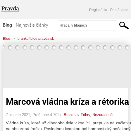
Registrácia
Prihlásenie
Blog
Najnovšie články
Najčítanejšie články
Blog
>
brankof.blog.pravda.sk
Najkomentovanejšie články
Zoznam blogov
Komerčné blogy
Marcová vládna kríza a rétorika
7. marca 2021, Prečítané 4 702x,
Branislav Fábry
,
Nezaradené
Vládna kríza, ktorá už dlhodobo tlela v koalícii, prepukla na začia
na absurdnú frašku. Poslednou kvapkou bol bombastický nečakaný 