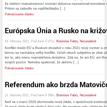
že niektorí mainstreamoví novinári dokonca naznačovali konotácie 
Pritom sa zabudlo na najdôležitejšiu […]
Pokračovanie článku
Európska Únia a Rusko na križo
18. februára 2021, Prečítané 5 071x,
Branislav Fábry
,
Nezaradené
Konflikt medzi EÚ a Ruskom dosiahol v roku 2021 nový rozmer a otv
ktorou sa nachádza veľký konflikt. Vzťah oboch subjektov je však u
len to, akú mieru nepriateľstva dosiahne. Zdá sa, že ani EÚ, ani Ru
svojich pozícií. Netreba opakovať, že aktívnu […]
Pokračovanie článku
Referendum ako brzda Matovičo
12. februára 2021, Prečítané 8 388x,
Branislav Fábry
,
Nezaradené
Keď sa v marci 2020 sformovala nová vláda, v spoločnosti existova
že nová vláda bude vládnuť štyri roky. Po necelom roku vládnutia ko