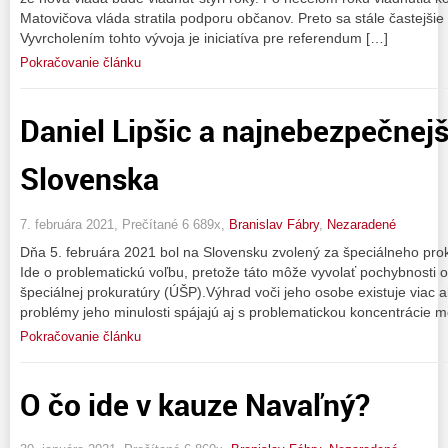
Matovičova vláda stratila podporu občanov. Preto sa stále častejši
Vyvrcholením tohto vývoja je iniciatíva pre referendum […]
Pokračovanie článku
Daniel Lipšic a najnebezpečnejš
Slovenska
7. februára 2021, Prečítané 6 689x,
Branislav Fábry
,
Nezaradené
Dňa 5. februára 2021 bol na Slovensku zvolený za špeciálneho prokur
Ide o problematickú voľbu, pretože táto môže vyvolať pochybnosti 
špeciálnej prokuratúry (ÚŠP).Výhrad voči jeho osobe existuje viac a
problémy jeho minulosti spájajú aj s problematickou koncentrácie m
Pokračovanie článku
O čo ide v kauze Navaľný?