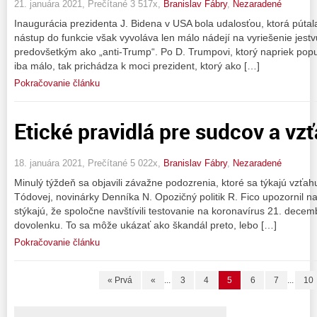
21. januára 2021, Prečítané 3 517x,
Branislav Fábry
,
Nezaradené
Inaugurácia prezidenta J. Bidena v USA bola udalosťou, ktorá púta
nástup do funkcie však vyvoláva len málo nádejí na vyriešenie jestv
predovšetkým ako „anti-Trump“. Po D. Trumpovi, ktorý napriek popul
iba málo, tak prichádza k moci prezident, ktorý ako […]
Pokračovanie článku
Etické pravidlá pre sudcov a vz
18. januára 2021, Prečítané 5 022x,
Branislav Fábry
,
Nezaradené
Minulý týždeň sa objavili závažne podozrenia, ktoré sa týkajú vzťah
Tódovej, novinárky Denníka N. Opozičný politik R. Fico upozornil na
stýkajú, že spoločne navštívili testovanie na koronavírus 21. decembra
dovolenku. To sa môže ukázať ako škandál preto, lebo […]
Pokračovanie článku
« Prvá
«
...
3
4
5
6
7
...
10