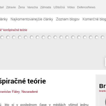
tail
Zdravie
Žena
Varecha
Záhrada
Užitočná
Video
DefenceNews
lánky
Najkomentovanejšie články
Zoznam blogov
Komerčné blog
ré" konšpiračné teórie
špiračné teórie
Br
brank
ranislav Fábry
,
Nezaradené
ý, kto si v poslednom čase v médiách všimol jednu