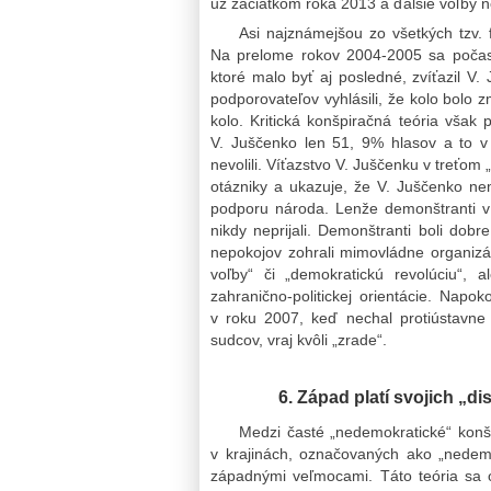
už začiatkom roka 2013 a ďalšie voľby n
Asi najznámejšou zo všetkých tzv. f
Na prelome rokov 2004-2005 sa počas n
ktoré malo byť aj posledné, zvíťazil 
podporovateľov vyhlásili, že kolo bolo zm
kolo. Kritická konšpiračná teória však 
V. Juščenko len 51, 9% hlasov a to v
nevolili. Víťazstvo V. Juščenku v treťo
otázniky a ukazuje, že V. Juščenko ne
podporu národa. Lenže demonštranti v 
nikdy neprijali. Demonštranti boli dobr
nepokojov zohrali mimovládne organizác
voľby“ či „demokratickú revolúciu“, 
zahranično-politickej orientácie. Napok
v roku 2007, keď nechal protiústavne
sudcov, vraj kvôli „zrade“.
6. Západ platí svojich „di
Medzi časté „nedemokratické“ konšpi
v krajinách, označovaných ako „nedemokr
západnými veľmocami. Táto teória sa o