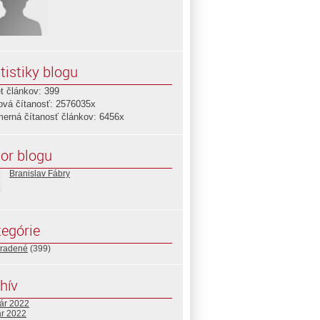
tistiky blogu
t článkov: 399
ová čítanosť: 2576035x
merná čítanosť článkov: 6456x
or blogu
Branislav Fábry
egórie
radené
(399)
hív
uár 2022
ár 2022