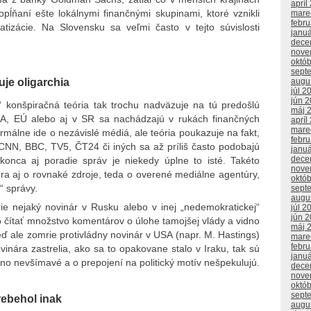
apríl
pĺňaní ešte lokálnymi finančnými skupinami, ktoré vznikli
mare
febr
atizácie. Na Slovensku sa veľmi často v tejto súvislosti
janu
dece
nove
októ
sept
augu
je oligarchia
júl 2
jún 
“ konšpiračná teória tak trochu nadväzuje na tú predošlú
máj 
A, EÚ alebo aj v SR sa nachádzajú v rukách finančných
apríl
mare
ormálne ide o nezávislé médiá, ale teória poukazuje na fakt,
febr
CNN, BBC, TV5, ČT24 či iných sa až príliš často podobajú
janu
dece
konca aj poradie správ je niekedy úplne to isté. Takéto
nove
ra aj o rovnaké zdroje, teda o overené mediálne agentúry,
októ
“ správy.
sept
augu
ie nejaký novinár v Rusku alebo v inej „nedemokratickej“
júl 2
jún 
 čítať množstvo komentárov o úlohe tamojšej vlády a vidno
máj 
eď ale zomrie protivládny novinár v USA (napr. M. Hastings)
mare
febr
inára zastrelia, ako sa to opakovane stalo v Iraku, tak sú
janu
vno nevšímavé a o prepojení na politický motív nešpekulujú.
dece
nove
októ
sept
rebehol inak
augu