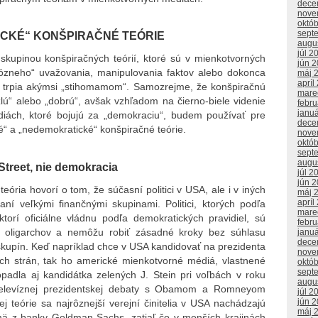
dece
nove
októ
sept
ICKÉ“ KONŠPIRAČNÉ TEÓRIE
augu
júl 2
skupinou konšpiračných teórií, ktoré sú v mienkotvorných
jún 
ózneho“ uvažovania, manipulovania faktov alebo dokonca
máj 
apríl
rí trpia akýmsi „stihomamom“. Samozrejme, že konšpiračnú
mare
lú“ alebo „dobrú“, avšak vzhľadom na čierno-biele videnie
febr
janu
diách, ktoré bojujú za „demokraciu“, budem používať pre
dece
é“ a „nedemokratické“ konšpiračné teórie.
nove
októ
sept
augu
Street, nie demokracia
júl 2
jún 
ória hovorí o tom, že súčasní politici v USA, ale i v iných
máj 
apríl
aní veľkými finančnými skupinami. Politici, ktorých podľa
mare
ktorí oficiálne vládnu podľa demokratických pravidiel, sú
febr
h oligarchov a nemôžu robiť zásadné kroky bez súhlasu
janu
dece
skupín. Keď napríklad chce v USA kandidovať na prezidenta
nove
ých strán, tak ho americké mienkotvorné médiá, vlastnené
októ
sept
opadla aj kandidátka zelených J. Stein pri voľbách v roku
augu
 televíznej prezidentskej debaty s Obamom a Romneyom
júl 2
jún 
ej teórie sa najrôznejší verejní činitelia v USA nachádzajú
máj 
jmä z banky Goldman Sachs, zatiaľ čo v menších krajinách