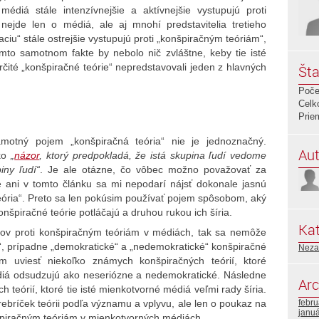
édiá stále intenzívnejšie a aktívnejšie vystupujú proti
nejde len o médiá, ale aj mnohí predstavitelia tretieho
aciu“ stále ostrejšie vystupujú proti „konšpiračným teóriám“,
omto samotnom fakte by nebolo nič zvláštne, keby tie isté
určité „konšpiračné teórie“ nepredstavovali jeden z hlavných
Šta
Poče
Celk
Prie
motný pojem „konšpiračná teória“ nie je jednoznačný.
Aut
ako
„
názor
, ktorý predpokladá, že istá skupina ľudí vedome
iny ľudí“
. Je ale otázne, čo vôbec možno považovať za
e ani v tomto článku sa mi nepodarí nájsť dokonale jasnú
eória“. Preto sa len pokúsim používať pojem spôsobom, aký
onšpiračné teórie potláčajú a druhou rukou ich šíria.
Kat
íkov proti konšpiračným teóriám v médiách, tak sa nemôže
lé“, prípadne „demokratické“ a „nedemokratické“ konšpiračné
Neza
m uviesť niekoľko známych konšpiračných teórií, ktoré
iá odsudzujú ako neseriózne a nedemokratické. Následne
Arc
teórií, ktoré tie isté mienkotvorné médiá veľmi rady šíria.
rebríček teórii podľa významu a vplyvu, ale len o poukaz na
febr
janu
nšpiračným teóriám v mienkotvorných médiách.