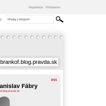
Registrácia
Prihlásenie
y
brankof.blog.pravda.sk
RSS
anislav Fábry
of.blog.pravda.sk