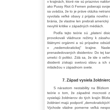
v krajinách, ktoré nie sú priaznivo nak
ako Pussy Riot či Femen poberajú svoje
sa uvádza, že to je práve otázka netran
vyvolala veľké obavy z prijatia novéh
bránia, že vlastne len prebrali americký
nevyhli kritike v západných médiách.
Podľa tejto teórie sú „platení di
provokovali vládnuce režimy k zásahu.
štátnymi orgánmi a sú prípadne odsúd
v „nedemokratickej“ krajine. Na
prenasledovaných disidentov. Do tej k
umelci či politici. Zdá sa, že ide o ve
disidenti získajú svetovú slávu a ich
mládežou v západnom svete.
7. Západ vysiela žoldnier
S nárastom nestability na Blízkom
teórie o tom, že západné mocnosti z
vysielajú žoldnierov do tých krajín Blí
žoldnieri majú podporiť „demokratických
Východe vládne pomerne veľká nespoko