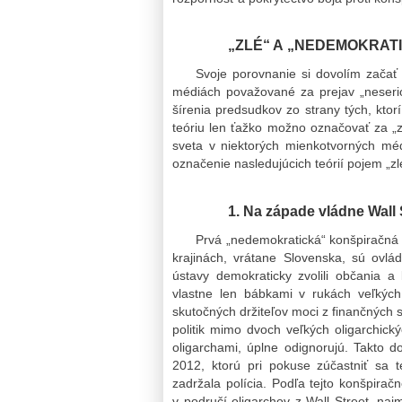
„ZLÉ“ A „NEDEMOKRAT
Svoje porovnanie si dovolím začať 
médiách považované za prejav „neseri
šírenia predsudkov zo strany tých, kto
teóriu len ťažko možno označovať za „z
sveta v niektorých mienkotvorných mé
označenie nasledujúcich teórií pojem „zl
1. Na západe vládne Wall 
Prvá „nedemokratická“ konšpiračná te
krajinách, vrátane Slovenska, sú ovlád
ústavy demokraticky zvolili občania a 
vlastne len bábkami v rukách veľkýc
skutočných držiteľov moci z finančných 
politik mimo dvoch veľkých oligarchick
oligarchami, úplne odignorujú. Takto d
2012, ktorú pri pokuse zúčastniť sa
zadržala polícia. Podľa tejto konšpiračn
v područí oligarchov z Wall Street, na