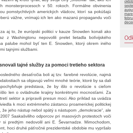
októ
kých monsterprocesoch v 50. rokoch. Formálne obvinenia
sept
augu
kou pomstychtivých amerických vládcov, ktorí sa pokúšajú
mare
neberú vážne, vnímajú ich len ako mazanú propagandu voči
febr
dece
ádza aj to, že európski politici v kauze Snowden konali ako
Od
 z Washingtonu nepovolili prelet lietadla bolívijského
o na palube mohol byť ten E. Snowden, ktorý okrem iného
ými tajnými službami.
snovali tajné služby za pomoci tretieho sektora
sledného desaťročia boli aj tzv. farebné revolúcie, najmä
dalostiach sa objavujú veľmi mnohé teórie, ktoré by sa dali
pochybňuje predstava, že by išlo o revolúcie s cieľom
e išlo len o ovládnutie krajiny konkrétnymi mocnosťami. Za
tretí sektor a pripravili presun moci. Ako príklad sa uvádza
riviedla k moci extrémneho zástancu proamerickej politickej
 , že jeho nástup nebol spätý s nástupom „demokracie“, ale
 2007 Saakašviliho odporcov pri masových protestoch voči
aký si predtým nedovolil ani E. Ševarnadze. Mimochodom,
ent, hoci druhé päťročné prezidentské obdobie mu vypršalo