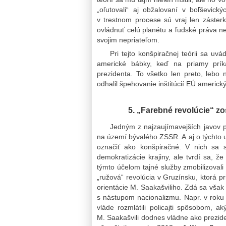
„oľutovali“ aj obžalovaní v boľševic
v trestnom procese sú vraj len záster
ovládnuť celú planétu a ľudské práva 
svojim nepriateľom.
Pri tejto konšpiračnej teórii sa uv
americké bábky, keď na priamy príkaz
prezidenta. To všetko len preto, leb
odhalil špehovanie inštitúcií EÚ americk
5. „Farebné revolúcie“ zo
Jedným z najzaujímavejších javov po
na území bývalého ZSSR. A aj o týchto u
označiť ako konšpiračné. V nich sa s
demokratizácie krajiny, ale tvrdí sa, ž
týmto účelom tajné služby zmobilizovali 
„ružová“ revolúcia v Gruzínsku, ktorá p
orientácie M. Saakašviliho. Zdá sa však
s nástupom nacionalizmu. Napr. v roku
vláde rozmlátili policajti spôsobom, 
M. Saakašvili dodnes vládne ako prezid