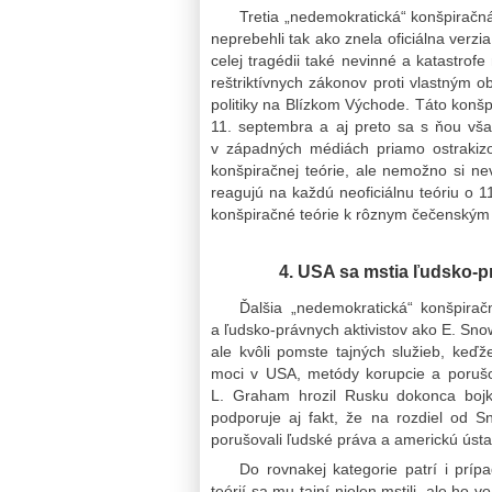
Tretia „nedemokratická“ konšpiračná
neprebehli tak ako znela oficiálna verzia
celej tragédii také nevinné a katastrofe
reštriktívnych zákonov proti vlastným 
politiky na Blízkom Východe. Táto konšpi
11. septembra a aj preto sa s ňou vša
v západných médiách priamo ostrakiz
konšpiračnej teórie, ale nemožno si ne
reagujú na každú neoficiálnu teóriu o 
konšpiračné teórie k rôznym čečenským 
4. USA sa mstia ľudsko-p
Ďalšia „nedemokratická“ konšpirač
a ľudsko-právnych aktivistov ako E. Sno
ale kvôli pomste tajných služieb, keďže
moci v USA, metódy korupcie a porušo
L. Graham hrozil Rusku dokonca bojk
podporuje aj fakt, že na rozdiel od S
porušovali ľudské práva a americkú ústa
Do rovnakej kategorie patrí i prí
teórií sa mu tajní nielen mstili, ale ho vo