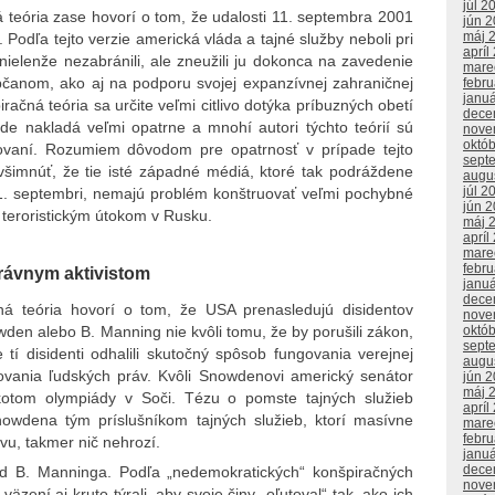
júl 2
 teória zase hovorí o tom, že udalosti 11. septembra 2001
jún 
máj 
. Podľa tejto verzie americká vláda a tajné služby neboli pri
apríl
 nielenže nezabránili, ale zneužili ju dokonca na zavedenie
mare
občanom, ako aj na podporu svojej expanzívnej zahraničnej
febr
janu
račná teória sa určite veľmi citlivo dotýka príbuzných obetí
dece
de nakladá veľmi opatrne a mnohí autori týchto teórií sú
nove
októ
ovaní. Rozumiem dôvodom pre opatrnosť v prípade tejto
sept
všimnúť, že tie isté západné médiá, ktoré tak podráždene
augu
júl 2
11. septembri, nemajú problém konštruovať veľmi pochybné
jún 
teroristickým útokom v Rusku.
máj 
apríl
mare
febr
rávnym aktivistom
janu
dece
ná teória hovorí o tom, že USA prenasledujú disidentov
nove
wden alebo B. Manning nie kvôli tomu, že by porušili zákon,
októ
sept
 tí disidenti odhalili skutočný spôsob fungovania verejnej
augu
vania ľudských práv. Kvôli Snowdenovi americký senátor
jún 
máj 
otom olympiády v Soči. Tézu o pomste tajných služieb
apríl
nowdena tým príslušníkom tajných služieb, ktorí masívne
mare
febr
vu, takmer nič nehrozí.
janu
dece
pad B. Manninga. Podľa „nedemokratických“ konšpiračných
nove
 väzení aj kruto týrali, aby svoje činy „oľutoval“ tak, ako ich