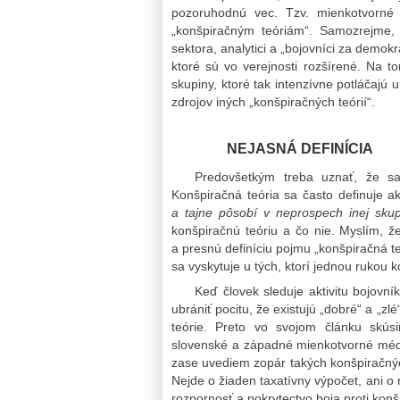
pozoruhodnú vec. Tzv. mienkotvorné m
„konšpiračným teóriám“. Samozrejme, 
sektora, analytici a „bojovníci za demokr
ktoré sú vo verejnosti rozšírené. Na t
skupiny, ktoré tak intenzívne potláčajú 
zdrojov iných „konšpiračných teórií“.
NEJASNÁ DEFINÍCIA
Predovšetkým treba uznať, že sa
Konšpiračná teória sa často definuje 
a tajne pôsobí v neprospech inej skup
konšpiračnú teóriu a čo nie. Myslím, ž
a presnú definíciu pojmu „konšpiračná t
sa vyskytuje u tých, ktorí jednou rukou k
Keď človek sleduje aktivitu bojovn
ubrániť pocitu, že existujú „dobré“ a „z
teórie. Preto vo svojom článku skúsi
slovenské a západné mienkotvorné méd
zase uvediem zopár takých konšpiračných 
Nejde o žiaden taxatívny výpočet, ani o 
rozpornosť a pokrytectvo boja proti ko