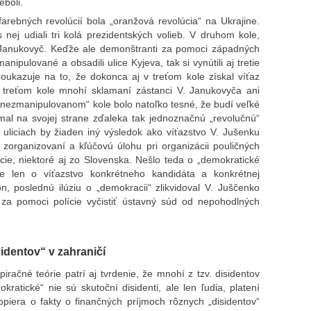
eboli.
arebných revolúcií bola „oranžová revolúcia“ na Ukrajine.
ej udiali tri kolá prezidentských volieb. V druhom kole,
V. Janukovyč. Keďže ale demonštranti za pomoci západných
anipulované a obsadili ulice Kyjeva, tak si vynútili aj tretie
poukazuje na to, že dokonca aj v treťom kole získal víťaz
 treťom kole mnohí sklamaní zástanci V. Janukovyča ani
m „nezmanipulovanom“ kole bolo natoľko tesné, že budí veľké
mal na svojej strane zďaleka tak jednoznačnú „revolučnú“
uliciach by žiaden iný výsledok ako víťazstvo V. Jušenku
e zorganizovaní a kľúčovú úlohu pri organizácii pouličných
ie, niektoré aj zo Slovenska. Nešlo teda o „demokratické
ale len o víťazstvo konkrétneho kandidáta a konkrétnej
on, poslednú ilúziu o „demokracii“ zlikvidoval V. Juščenko
 za pomoci polície vyčistiť ústavný súd od nepohodlných
sidentov“ v zahraničí
račné teórie patrí aj tvrdenie, že mnohí z tzv. disidentov
atické“ nie sú skutoční disidenti, ale len ľudia, platení
piera o fakty o finančných príjmoch rôznych „disidentov“