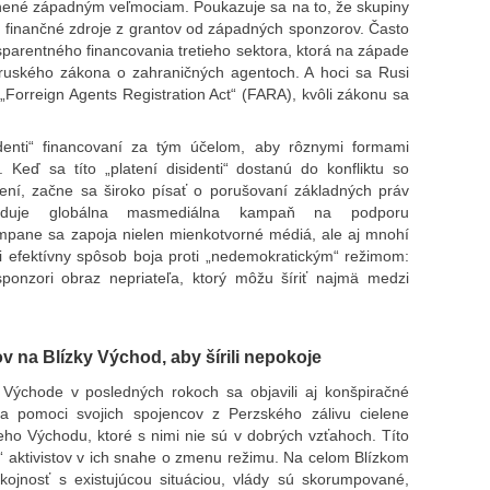
lonené západným veľmociam. Poukazuje sa na to, že skupiny
 finančné zdroje z grantov od západných sponzorov. Často
sparentného financovania tretieho sektora, ktorá na západe
o ruského zákona o zahraničných agentoch. A hoci sa Rusi
 „Forreign Agents Registration Act“ (FARA), kvôli zákonu sa
sidenti“ financovaní za tým účelom, aby rôznymi formami
 Keď sa títo „platení disidenti“ dostanú do konfliktu so
ení, začne sa široko písať o porušovaní základných práv
sleduje globálna masmediálna kampaň na podporu
ampane sa zapoja nielen mienkotvorné médiá, ale aj mnohí
ľmi efektívny spôsob boja proti „nedemokratickým“ režimom:
 sponzori obraz nepriateľa, ktorý môžu šíriť najmä medzi
ov na Blízky Východ, aby šírili nepokoje
 Východe v posledných rokoch sa objavili aj konšpiračné
a pomoci svojich spojencov z Perzského zálivu cielene
zkeho Východu, ktoré s nimi nie sú v dobrých vzťahoch. Títo
“ aktivistov v ich snahe o zmenu režimu. Na celom Blízkom
jnosť s existujúcou situáciou, vlády sú skorumpované,