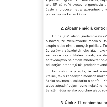
ako SR sú veľkí svetoví oligarchovia do
často v procese netransparentnej priv
poukazuje na kauzu Gorila.
2. Západné médiá kontrolu
Druhá „zlá“ alebo „nedemokratická
a hovorí, že mienkotvorné médiá v US
skupín alebo nimi platených politikov. F
že správy v západných televíziách ako 
ako vajce vajcu. Nielen obsah, ale do
spravodajstvo sa pritom mnohokrát opie
od ktorých preberajú už „predpripravené
Pozoruhodné je aj to, že keď zomr
krajine, tak v západných médiách možno
širokú novinársku solidaritu s obeťou. K
alebo západní vojaci rovno nejakého nov
tie isté médiá nejaké povrchné alebo ro
3. Útok z 11. septembra p