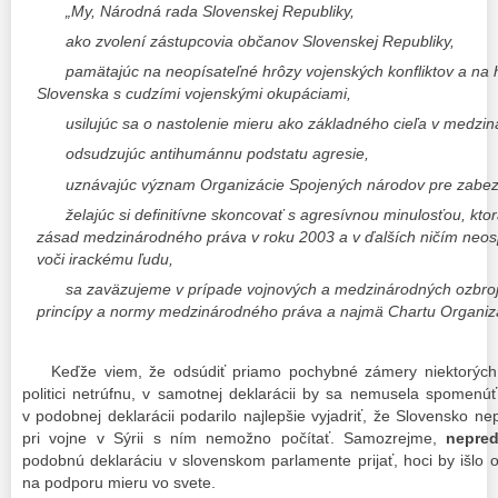
„My, Národná rada Slovenskej Republiky,
ako zvolení zástupcovia občanov Slovenskej Republiky,
pamätajúc na neopísateľné hrôzy vojenských konfliktov a na h
Slovenska s cudzími vojenskými okupáciami,
usilujúc sa o nastolenie mieru ako základného cieľa v medzi
odsudzujúc antihumánnu podstatu agresie,
uznávajúc význam Organizácie Spojených národov pre zabez
želajúc si definitívne skoncovať s agresívnou minulosťou, ktorá
zásad medzinárodného práva v roku 2003 a v ďalších ničím neosp
voči irackému ľudu,
sa zaväzujeme v prípade vojnových a medzinárodných ozbroje
princípy a normy medzinárodného práva a najmä Chartu Organiz
Keďže viem, že odsúdiť priamo pochybné zámery niektorých v
politici netrúfnu, v samotnej deklarácii by sa nemusela spomenú
v podobnej deklarácii podarilo najlepšie vyjadriť, že Slovensko n
pri vojne v Sýrii s ním nemožno počítať. Samozrejme,
nepre
podobnú deklaráciu v slovenskom parlamente prijať, hoci by išlo 
na podporu mieru vo svete.