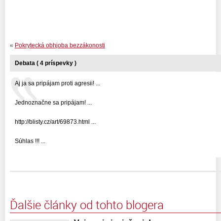
«
Pokrytecká obhjoba bezzákonosti
Debata ( 4 príspevky )
Aj ja sa pripájam proti agresii! ...
Jednoznačne sa pripájam! ...
http://blisty.cz/art/69873.html ...
Súhlas !!! ...
Ďalšie články od tohto blogera