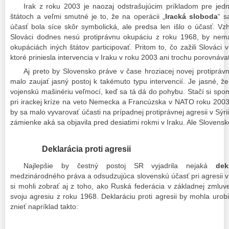
Irak z roku 2003 je naozaj odstrašujúcim príkladom pre jedn
štátoch a veľmi smutné je to, že na operácii „
Iracká sloboda
“ s
účasť bola síce skôr symbolická, ale predsa len išlo o účasť. V
Slováci dodnes nesú protiprávnu okupáciu z roku 1968, by nema
okupáciách iných štátov participovať. Pritom to, čo zažili Slovác
ktoré priniesla intervencia v Iraku v roku 2003 ani trochu porovnáva
Aj preto by Slovensko práve v čase hroziacej novej protiprá
malo zaujať jasný postoj k takémuto typu intervencií. Je jasné, 
vojenskú mašinériu veľmocí, keď sa tá dá do pohybu. Stačí si spo
pri irackej kríze na veto Nemecka a Francúzska v NATO roku 2003
by sa malo vyvarovať účasti na prípadnej protiprávnej agresii v Sýrii
zámienke aká sa objavila pred desiatimi rokmi v Iraku. Ale Slovensko
Deklarácia proti agresii
Najlepšie by čestný postoj SR vyjadrila nejaká
dek
medzinárodného práva a odsudzujúca slovenskú účasť pri agresii v
si mohli zobrať aj z toho, ako Ruská federácia v základnej zmluve
svoju agresiu z roku 1968. Deklaráciu proti agresii by mohla ur
znieť napríklad takto: