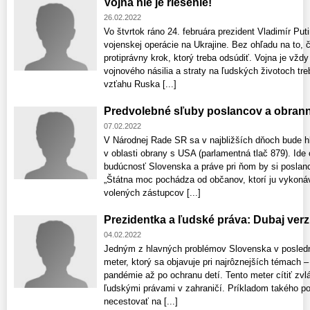
Vojna nie je riešenie!
26.02.2022
Vo štvrtok ráno 24. februára prezident Vladimír Put
vojenskej operácie na Ukrajine. Bez ohľadu na to, 
protiprávny krok, ktorý treba odsúdiť. Vojna je vždy
vojnového násilia a straty na ľudských životoch tr
vzťahu Ruska [...]
Predvolebné sľuby poslancov a obran
07.02.2022
V Národnej Rade SR sa v najbližších dňoch bude h
v oblasti obrany s USA (parlamentná tlač 879). Ide
budúcnosť Slovenska a práve pri ňom by si poslanci
„Štátna moc pochádza od občanov, ktorí ju vykonáv
volených zástupcov [...]
Prezidentka a ľudské práva: Dubaj ver
04.02.2022
Jedným z hlavných problémov Slovenska v posledn
meter, ktorý sa objavuje pri najrôznejších témach – 
pandémie až po ochranu detí. Tento meter cítiť zvlá
ľudskými právami v zahraničí. Príkladom takého po
necestovať na [...]