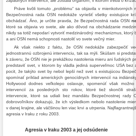
západných intervencií, ale zostala orgánom, v ktorom treba o krízac
Práve kvôli tomuto „problému“ sa objavila v mienkotvorných
Bezpečnostná rada OSN nedokáže vyriešiť všetky existujúce kr
obchádzať. Áno, je určite pravda, že Bezpečnostná rada OSN
ne
ktoré sa objavia vo svete, ale ako dôvod na obchádzanie medzin
nikdy sa totiž nepodarí vytvoriť medzinárodný mechanizmus, ktorý by
a ani OSN nemá schopnosti nastoliť vo svete večný mier.
Ak však niekto z faktu, že OSN nedokáže zabezpečiť ve
jednostrannú ozbrojenú intervenciu, tak sa mýli. Skúšam si predsta
k záveru, že OSN nie je prekážkou nastolenia mieru ani ľudských p
predstaviť svet, v ktorom by vládla jediná superveľmoc USA be
pocit, že takýto svet by nebol lepší než svet s existujúcou Be
spomínať príklad amerických genocídnych intervencií na indiánsk
Hollywood dodnes veľkolepo oslavuje, spomenúť však možno 
intervencií za posledných sto rokov, ktoré tiež skončili st
intervencie, ktoré sa udiali bez mandátu Bezpečnostnej rady 
dobrovoľníkov dokazujú, že ich výsledkom nebolo nastolenie mie
v danej krajine, ale väčšinou len viac krvi a utrpenia. Najflagrantnejš
agresia v Iraku z roku 2003.
Agresia v Iraku 2003 a jej odsúdenie