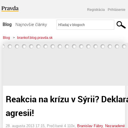
Registrácia
Prihlásenie
Blog
Najnovšie články
Najčítanejšie články
Blog
>
brankof.blog.pravda.sk
Najkomentovanejšie články
>
Reakcia na krízu v Sýrii? Deklarácia proti agresii!
Zoznam blogov
Komerčné blogy
Reakcia na krízu v Sýrii? Deklar
agresii!
28. augusta 2013 17:15
, Prečítané 4 110x,
Branislav Fábry
,
Nezaradené