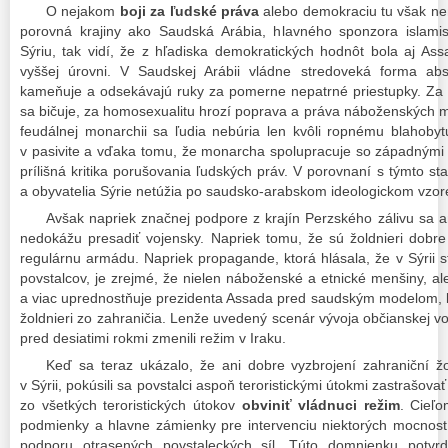
O nejakom
boji za ľudské práva
alebo demokraciu tu však nem
porovná krajiny ako Saudská Arábia, hlavného sponzora islamis
Sýriu, tak vidí, že z hľadiska demokratických hodnôt bola aj As
vyššej úrovni. V Saudskej Arábii vládne stredoveká forma abso
kameňuje a odsekávajú ruky za pomerne nepatrné priestupky. Za 
sa bičuje, za homosexualitu hrozí poprava a práva náboženských me
feudálnej monarchii sa ľudia nebúria len kvôli ropnému blahobyt
v pasivite a vďaka tomu, že monarcha spolupracuje so západnými 
prílišná kritika porušovania ľudských práv. V porovnaní s týmto s
a obyvatelia Sýrie netúžia po saudsko-arabskom ideologickom vzor
Avšak napriek značnej podpore z krajín Perzského zálivu sa ani
nedokážu presadiť vojensky. Napriek tomu, že sú žoldnieri dobre
regulárnu armádu. Napriek propagande, ktorá hlásala, že v Sýrii s
povstalcov, je zrejmé, že nielen náboženské a etnické menšiny, ale
a viac uprednostňuje prezidenta Assada pred saudským modelom, kto
žoldnieri zo zahraničia. Lenže uvedený scenár vývoja občianskej vo
pred desiatimi rokmi zmenili režim v Iraku.
Keď sa teraz ukázalo, že ani dobre vyzbrojení zahraniční ž
v Sýrii, pokúsili sa povstalci aspoň teroristickými útokmi zastrašov
zo všetkých teroristických útokov
obviniť vládnuci režim
. Cieľo
podmienky a hlavne zámienky pre intervenciu niektorých mocnost
podporu otrasených povstaleckých síl. Túto domnienku potvrd