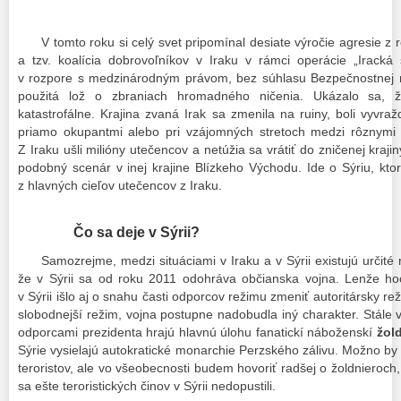
V tomto roku si celý svet pripomínal desiate výročie agresie z 
a tzv. koalícia dobrovoľníkov v Iraku v rámci operácie „Iracká
v rozpore s medzinárodným právom, bez súhlasu Bezpečnostnej
použitá lož o zbraniach hromadného ničenia. Ukázalo sa, že
katastrofálne. Krajina zvaná Irak sa zmenila na ruiny, boli vyvraž
priamo okupantmi alebo pri vzájomných stretoch medzi rôznymi fr
Z Iraku ušli milióny utečencov a netúžia sa vrátiť do zničenej krajin
podobný scenár v inej krajine Blízkeho Východu. Ide o Sýriu, kt
z hlavných cieľov utečencov z Iraku.
Čo sa deje v Sýrii?
Samozrejme, medzi situáciami v Iraku a v Sýrii existujú určité 
že v Sýrii sa od roku 2011 odohráva občianska vojna. Lenže hoc
v Sýrii išlo aj o snahu časti odporcov režimu zmeniť autoritársky r
slobodnejší režim, vojna postupne nadobudla iný charakter. Stále 
odporcami prezidenta hrajú hlavnú úlohu fanatickí náboženskí
žold
Sýrie vysielajú autokratické monarchie Perzského zálivu. Možno by b
teroristov, ale vo všeobecnosti budem hovoriť radšej o žoldnieroch, 
sa ešte teroristických činov v Sýrii nedopustili.