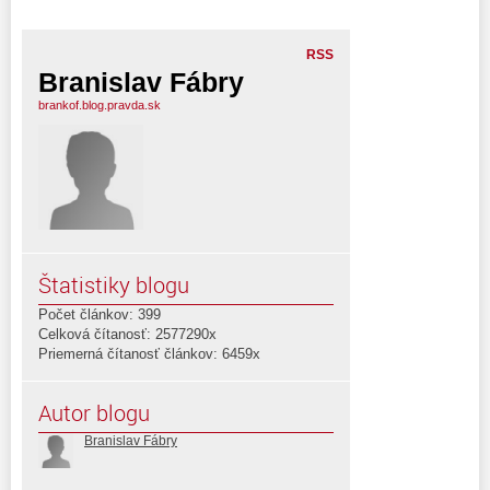
RSS
Branislav Fábry
brankof.blog.pravda.sk
Štatistiky blogu
Počet článkov: 399
Celková čítanosť: 2577290x
Priemerná čítanosť článkov: 6459x
Autor blogu
Branislav Fábry