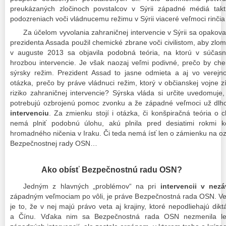
preukázaných zločinoch povstalcov v Sýrii západné médiá takt
podozreniach voči vládnucemu režimu v Sýrii viaceré veľmoci rinči
Za účelom vyvolania zahraničnej intervencie v Sýrii sa opakovan
prezidenta Assada použil chemické zbrane voči civilistom, aby zlom
v auguste 2013 sa objavila podobná teória, na ktorú v súčasno
hrozbou intervencie. Je však naozaj veľmi podivné, prečo by ch
sýrsky režim. Prezident Assad to jasne odmieta a aj vo verejn
otázka, prečo by práve vládnuci režim, ktorý v občianskej vojne z
riziko zahraničnej intervencie? Sýrska vláda si určite uvedomuje,
potrebujú ozbrojenú pomoc zvonku a že západné veľmoci už dlh
intervenciu
. Za zmienku stojí i otázka, či konšpiračná teória o 
nemá plniť podobnú úlohu, akú plnila pred desiatimi rokmi k
hromadného ničenia v Iraku. Či teda nemá ísť len o zámienku na oz
Bezpečnostnej rady OSN…
Ako obísť Bezpečnostnú radu OSN?
Jedným z hlavných „problémov“ na pri
intervencii v nezá
západným veľmociam po vôli, je práve Bezpečnostná rada OSN. V
je to, že v nej majú právo veta aj krajiny, ktoré nepodliehajú di
a Čínu. Vďaka nim sa Bezpečnostná rada OSN nezmenila len 