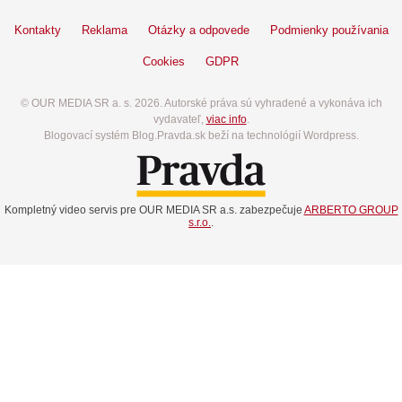
Kontakty
Reklama
Otázky a odpovede
Podmienky používania
Cookies
GDPR
© OUR MEDIA SR a. s. 2026. Autorské práva sú vyhradené a vykonáva ich
vydavateľ,
viac info
.
Blogovací systém Blog.Pravda.sk beží na technológií Wordpress.
Kompletný video servis pre OUR MEDIA SR a.s. zabezpečuje
ARBERTO GROUP
s.r.o.
.