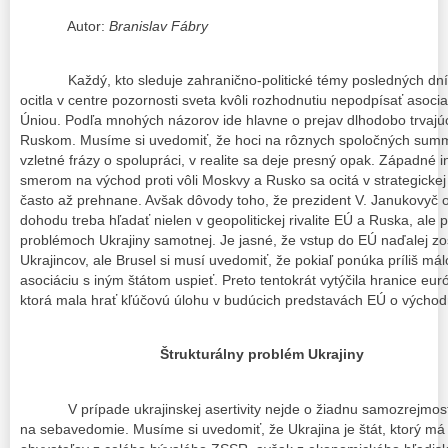
Autor:
Branislav Fábry
Každý, kto sleduje zahranično-politické témy posledných dní, si
ocitla v centre pozornosti sveta kvôli rozhodnutiu nepodpísať aso
Úniou. Podľa mnohých názorov ide hlavne o prejav dlhodobo trvajú
Ruskom. Musíme si uvedomiť, že hoci na rôznych spoločných summ
vzletné frázy o spolupráci, v realite sa deje presný opak. Západné 
smerom na východ proti vôli Moskvy a Rusko sa ocitá v strategickej
často až prehnane. Avšak dôvody toho, že prezident V. Janukovyč 
dohodu treba hľadať nielen v geopolitickej rivalite EÚ a Ruska, al
problémoch Ukrajiny samotnej. Je jasné, že vstup do EÚ naďalej 
Ukrajincov, ale Brusel si musí uvedomiť, že pokiaľ ponúka príliš má
asociáciu s iným štátom uspieť. Preto tentokrát vytýčila hranice eu
ktorá mala hrať kľúčovú úlohu v budúcich predstavách EÚ o východne
Štrukturálny problém Ukrajiny
V prípade ukrajinskej asertivity nejde o žiadnu samozrejmosť,
na sebavedomie. Musíme si uvedomiť, že Ukrajina je štát, ktorý má 