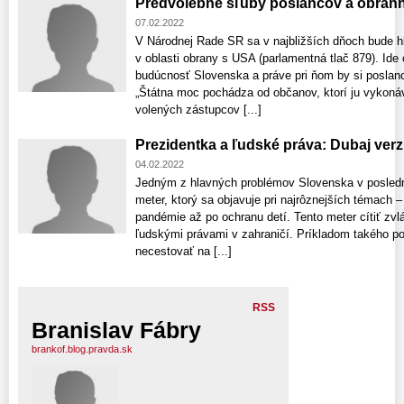
Predvolebné sľuby poslancov a obran
07.02.2022
V Národnej Rade SR sa v najbližších dňoch bude h
v oblasti obrany s USA (parlamentná tlač 879). Ide
budúcnosť Slovenska a práve pri ňom by si poslanci
„Štátna moc pochádza od občanov, ktorí ju vykonáv
volených zástupcov [...]
Prezidentka a ľudské práva: Dubaj ver
04.02.2022
Jedným z hlavných problémov Slovenska v posledn
meter, ktorý sa objavuje pri najrôznejších témach – 
pandémie až po ochranu detí. Tento meter cítiť zvlá
ľudskými právami v zahraničí. Príkladom takého po
necestovať na [...]
RSS
Branislav Fábry
brankof.blog.pravda.sk