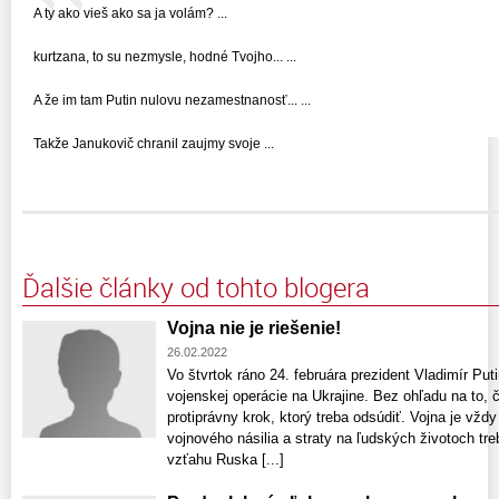
A ty ako vieš ako sa ja volám? ...
kurtzana, to su nezmysle, hodné Tvojho... ...
A že im tam Putin nulovu nezamestnanosť... ...
Takže Janukovič chranil zaujmy svoje ...
Ďalšie články od tohto blogera
Vojna nie je riešenie!
26.02.2022
Vo štvrtok ráno 24. februára prezident Vladimír Put
vojenskej operácie na Ukrajine. Bez ohľadu na to, 
protiprávny krok, ktorý treba odsúdiť. Vojna je vždy
vojnového násilia a straty na ľudských životoch tr
vzťahu Ruska [...]