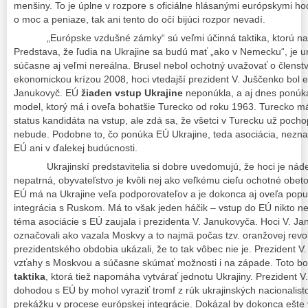
menšiny. To je úplne v rozpore s oficiálne hlásanými európskymi ho
o moc a peniaze, tak ani tento do očí bijúci rozpor nevadí.
„Európske vzdušné zámky“ sú veľmi účinná taktika, ktorú na Uk
Predstava, že ľudia na Ukrajine sa budú mať „ako v Nemecku“, je ur
súčasne aj veľmi nereálna. Brusel nebol ochotný uvažovať o členstv
ekonomickou krízou 2008, hoci vtedajší prezident V. Juščenko bol 
Janukovyč. EÚ
žiaden vstup Ukrajine
neponúkla, a aj dnes ponúk
model, ktorý má i oveľa bohatšie Turecko od roku 1963. Turecko má
status kandidáta na vstup, ale zdá sa, že všetci v Turecku už pocho
nebude. Podobne to, čo ponúka EÚ Ukrajine, teda asociácia, nezna
EÚ ani v ďalekej budúcnosti.
Ukrajinskí predstavitelia si dobre uvedomujú, že hoci je nádej
nepatrná, obyvateľstvo je kvôli nej ako veľkému cieľu ochotné obeto
EÚ má na Ukrajine veľa podporovateľov a je dokonca aj oveľa popu
integrácia s Ruskom. Má to však jeden háčik – vstup do EÚ nikto 
téma asociácie s EÚ zaujala i prezidenta V. Janukovyča. Hoci V. J
označovali ako vazala Moskvy a to najmä počas tzv. oranžovej revol
prezidentského obdobia ukázali, že to tak vôbec nie je. Prezident V.
vzťahy s Moskvou a súčasne skúmať možnosti i na západe. Toto b
taktika
, ktorá tiež napomáha vytvárať jednotu Ukrajiny. Prezident V
dohodou s EÚ by mohol vyraziť tromf z rúk ukrajinských nacionalisto
prekážku v procese európskej integrácie. Dokázal by dokonca ešte 