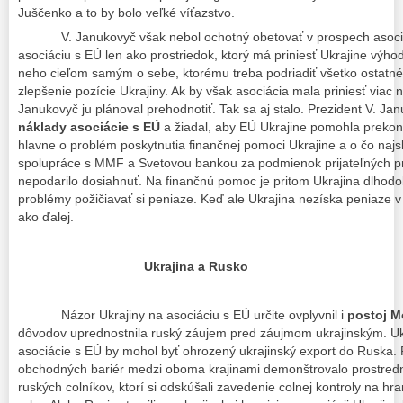
Juščenko a to by bolo veľké víťazstvo.
V. Janukovyč však nebol ochotný obetovať v prospech asociácie
asociáciu s EÚ len ako prostriedok, ktorý má priniesť Ukrajine výho
neho cieľom samým o sebe, ktorému treba podriadiť všetko ostatné,
zlepšenie pozície Ukrajiny. Ak by však asociácia mala priniesť viac
Janukovyč ju plánoval prehodnotiť. Tak sa aj stalo. Prezident V. Janu
náklady asociácie s EÚ
a žiadal, aby EÚ Ukrajine pomohla prekona
hlavne o problém poskytnutia finančnej pomoci Ukrajine a o čo najs
spolupráce s MMF a Svetovou bankou za podmienok prijateľných pre
nepodarilo dosiahnuť. Na finančnú pomoc je pritom Ukrajina dlhod
problémy požičiavať si peniaze. Keď ale Ukrajina nezíska peniaze v
ako ďalej.
Ukrajina a Rusko
Názor Ukrajiny na asociáciu s EÚ určite ovplyvnil i
postoj 
dôvodov uprednostnila ruský záujem pred záujmom ukrajinským. Uk
asociácie s EÚ by mohol byť ohrozený ukrajinský export do Ruska
obchodných bariér medzi oboma krajinami demonštrovalo prostredn
ruských colníkov, ktorí si odskúšali zavedenie colnej kontroly na hr