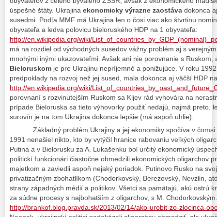
obyvateľov z celého bývalého ZSSR, avšak z ekonomického hľadiska
úspešné štáty. Ukrajina
ekonomicky výrazne zaostáva
dokonca aj
susedmi. Podľa MMF má Ukrajina len o čosi viac ako štvrtinu nom
obyvateľa a ledva polovicu bieloruského HDP na 1 obyvateľa:
http://en.wikipedia.org/wiki/List_of_countries_by_GDP_(nominal)_p
má na rozdiel od východných susedov vážny problém aj s verejný
mnohými inými ukazovateľmi. Avšak ani nie porovnanie s Ruskom, 
Bieloruskom
je pre Ukrajinu nepríjemné a ponižujúce. V roku 1992
predpoklady na rozvoj než jej sused, mala dokonca aj väčší HDP na
http://en.wikipedia.org/wiki/List_of_countries_by_past_and_futur
porovnaní s rozvinutejším Ruskom sa Kijev rád vyhovára na nerast
prípade Bieloruska sa tieto výhovorky použiť nedajú, najmä preto, 
surovín je na tom Ukrajina dokonca lepšie (má aspoň uhlie).
Základný problém Ukrajiny a jej ekonomiky spočíva v čomsi in
1991 nenašiel nikto, kto by vytýčil hranice rabovaniu veľkých oligar
Putina a v Bielorusku za A. Lukašenku bol určitý ekonomický úspech
politickí funkcionári čiastočne obmedzili ekonomických oligarchov p
majetkom a zaviedli aspoň nejaký poriadok. Putinovo Rusko na svo
privatizačným zbohatlíkom (Chodorkovský, Berezovský, Nevzlin, atď.)
strany západných médií a politikov. Všetci sa pamätajú, akú ostrú kr
za súdne procesy s najbohatším z oligarchov, s M. Chodorkovským.
http://brankof.blog.pravda.sk/2013/02/14/ako-urobit-zo-zlocinca-obe
Naopak, ukrajinskí politici nedokázali oligarchov obmedziť, ale ukra