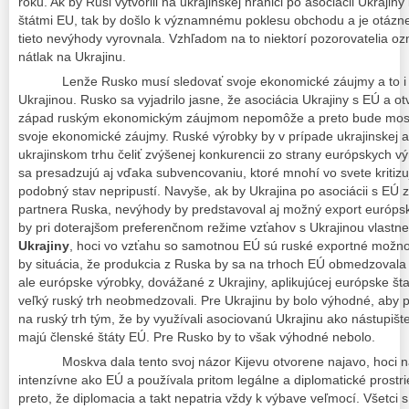
roku. Ak by Rusi vytvorili na ukrajinskej hranici po asociácii Ukraji
štátmi EU, tak by došlo k významnému poklesu obchodu a je otázne
tieto nevýhody vyrovnala. Vzhľadom na to niektorí pozorovatelia ozn
nátlak na Ukrajinu.
Lenže Rusko musí sledovať svoje ekonomické záujmy a to i v 
Ukrajinou. Rusko sa vyjadrilo jasne, že asociácia Ukrajiny s EÚ a ot
západ ruským ekonomickým záujmom nepomôže a preto bude moskv
svoje ekonomické záujmy. Ruské výrobky by v prípade ukrajinskej a
ukrajinskom trhu čeliť zvýšenej konkurencii zo strany európskych 
sa presadzujú aj vďaka subvencovaniu, ktoré mnohí vo svete kritizu
podobný stav nepripustí. Navyše, ak by Ukrajina po asociácii s EÚ z
partnera Ruska, nevýhody by predstavoval aj možný export európs
by pri doterajšom preferenčnom režime vzťahov s Ukrajinou vlastn
Ukrajiny
, hoci vo vzťahu so samotnou EÚ sú ruské exportné možno
by situácia, že produkcia z Ruska by sa na trhoch EÚ obmedzovala
ale európske výrobky, dovážané z Ukrajiny, aplikujúcej európske št
veľký ruský trh neobmedzovali. Pre Ukrajinu by bolo výhodné, aby pr
na ruský trh tým, že by využívali asociovanú Ukrajinu ako nástupiš
majú členské štáty EÚ. Pre Rusko by to však výhodné nebolo.
Moskva dala tento svoj názor Kijevu otvorene najavo, hoci na U
intenzívne ako EÚ a používala pritom legálne a diplomatické prost
preto, že diplomacia a takt nepatria vždy k výbave veľmocí. Všet