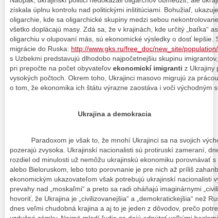
získala úplnu kontrolu nad politickými inštitúciami. Bohužiaľ, ukazu
oligarchie, kde sa oligarchické skupiny medzi sebou nekontrolovane
všetko doplácajú masy. Zdá sa, že v krajinách, kde určitý „baťka“ 
oligarchiu v olupovaní más, sú ekonomické výsledky o dosť lepšie. St
migrácie do Ruska:
http://www.gks.ru/free_doc/new_site/population
s Uzbekmi predstavujú dlhodobo najpočetnejšiu skupinu imigrantov, 
pri prepočte na počet obyvateľov
ekonomickí imigranti
z Ukrajiny
vysokých počtoch. Okrem toho, Ukrajinci masovo migrujú za prácou 
o tom, že ekonomika ich štátu výrazne zaostáva i voči východným
Ukrajina a demokracia
Paradoxom je však to, že mnohí Ukrajinci sa na svojich výcho
pozerajú zvysoka. Ukrajinskí nacionalisti sú protiruskí zameraní, d
rozdiel od minulosti už nemôžu ukrajinskú ekonomiku porovnávať 
alebo Bieloruskom, lebo toto porovnanie je pre nich až príliš zaha
ekonomickým ukazovateľom však potrebujú ukrajinskí nacionalisti v
prevahy nad „moskaľmi“ a preto sa radi oháňajú imaginárnymi „civi
hovoriť, že Ukrajina je „civilizovanejšia“ a „demokratickejšia“ než Ru
dnes veľmi chudobná krajina a aj to je jeden z dôvodov, prečo pot