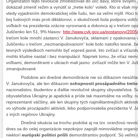
Organizátori tejto revolúcie zmobilizovali do ulíc davy, ktoré svojim
dokázali zmeniť režim a vynútiť si „tretie kolo“ volieb. Kto si však my
vtedy vyjadrením demokratickej vôle ľudu, ten sa veľmi mýlil. Hoci t
boj ľudových más proti diktátorovi, v skutočnosti bola podpora voli
voľbách na prezidenta vzácne vyrovnaná a dokonca aj v treťom opa
Juščenko len 51, 9% hlasov:
http://www.cvk.gov.ua/postanovy/200
treťom kole mnohí zástanci V. Janukovyča, sklamaní z opakovania vol
Juščenku v treťom „nezmanipulovanom“ kole bolo natoľko tesné, že 
tesných výsledkoch nemohlo byť vopred jasné, kto zvíťazí a víťazs
mohlo kľudne nastať i bez manipulácií. Napriek tomu, že víťaz nemo
voľbami, demonštranti v uliciach mali jasno:
zvíťaziť môže len V. Ju
zmanipulované.
Podobne ani dnešné demonštrácie nie sú dôkazom nesúhlasu 
V. Janukovyča, ale len dôkazom
schopnosti prozápadného tretie
nacionalistov, študentov a ďalšie revolučné skupiny obyvateľstva. 
obyvateľstva Ukrajiny je apatická a príde tak maximálne na voľby, n
reprezentanti väčšiny, ale len skupiny tých najmilitantnejších aktivis
vo výhode prozápadní aktivisti, lebo podporovatelia prezidenta V.
z iných regiónov Ukrajiny.
Dnešná situácia sa trochu podobá aj na tzv. oranžovú revolúci
dnes sa do celej organizácie nepokojov zapojili mimovládne organi
niektorí
európski politici prišli
demonštrantov podporiť. Sú veľmi d