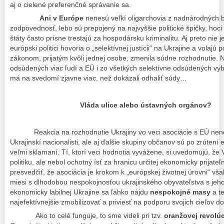
aj o cielené preferenčné správanie sa.
Ani v Európe
nenesú veľkí oligarchovia z nadnárodných 
zodpovednosť, lebo sú prepojený na najvyššie politické špičky, hoc
štáty často prísne trestajú za hospodársku kriminalitu. Aj preto nie 
európski politici hovoria o „selektívnej justícii“ na Ukrajine a volaj
zákonom, prijatým kvôli jednej osobe, zmenila súdne rozhodnutie. Na
odsúdených viac ľudí a EÚ i zo všetkých selektívne odsúdených vyb
má na svedomí zjavne viac, než dokázali odhaliť súdy…
Vláda ulice alebo ústavných orgánov?
Reakcia na rozhodnutie Ukrajiny vo veci asociácie s EÚ nen
Ukrajinskí nacionalisti, ale aj ďalšie skupiny občanov sú po zrúte
veľmi sklamaní. Tí, ktorí veci hodnotia vyvážene, si uvedomujú, že 
politiku, ale nebol ochotný ísť za hranicu určitej ekonomicky prijateľ
presvedčiť, že asociácia je krokom k „európskej životnej úrovni“ vš
miesi s dlhodobou nespokojnosťou ukrajinského obyvateľstva s jeh
ekonomicky labilnej Ukrajine sa ľahko nájdu
nespokojné masy
a te
najefektívnejšie zmobilizovať a priviesť na podporu svojich cieľov do
Ako to celé funguje, to sme videli pri tzv.
oranžovej revolúc