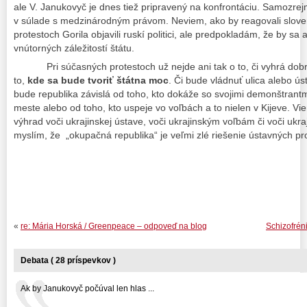
ale V. Janukovyč je dnes tiež pripravený na konfrontáciu. Samozrejm
v súlade s medzinárodným právom. Neviem, ako by reagovali sloven
protestoch Gorila objavili ruskí politici, ale predpokladám, že by sa
vnútorných záležitostí štátu.
Pri súčasných protestoch už nejde ani tak o to, či vyhrá dobrá a
to,
kde sa bude tvoriť štátna moc
. Či bude vládnuť ulica alebo ú
bude republika závislá od toho, kto dokáže so svojimi demonštran
meste alebo od toho, kto uspeje vo voľbách a to nielen v Kijeve. V
výhrad voči ukrajinskej ústave, voči ukrajinským voľbám či voči ukra
myslím, že „okupačná republika“ je veľmi zlé riešenie ústavných p
«
re: Mária Horská / Greenpeace – odpoveď na blog
Schizofréni
Debata ( 28 príspevkov )
Ak by Janukovyč počúval len hlas ...