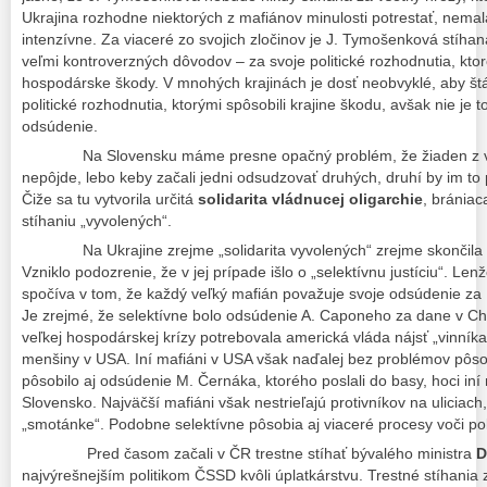
Ukrajina rozhodne niektorých z mafiánov minulosti potrestať, nemal
intenzívne. Za viaceré zo svojich zločinov je J. Tymošenková stíhan
veľmi kontroverzných dôvodov – za svoje politické rozhodnutia, ktor
hospodárske škody. V mnohých krajinách je dosť neobvyklé, aby štát
politické rozhodnutia, ktorými spôsobili krajine škodu, avšak nie je 
odsúdenie.
Na Slovensku máme presne opačný problém, že žiaden z vyso
nepôjde, lebo keby začali jedni odsudzovať druhých, druhí by im to pri 
Čiže sa tu vytvorila určitá
solidarita vládnucej oligarchie
, bránia
stíhaniu „vyvolených“.
Na Ukrajine zrejme „solidarita vyvolených“ zrejme skončila
Vzniklo podozrenie, že v jej prípade išlo o „selektívnu justíciu“. Lenž
spočíva v tom, že každý veľký mafián považuje svoje odsúdenie za
Je zrejmé, že selektívne bolo odsúdenie A. Caponeho za dane v Ch
veľkej hospodárskej krízy potrebovala americká vláda nájsť „vinníka
menšiny v USA. Iní mafiáni v USA však naďalej bez problémov pôsobi
pôsobilo aj odsúdenie M. Černáka, ktorého poslali do basy, hoci iní 
Slovensko. Najväčší mafiáni však nestrieľajú protivníkov na uliciach
„smotánke“. Podobne selektívne pôsobia aj viaceré procesy voči pol
Pred časom začali v ČR trestne stíhať bývalého ministra
D
najvýrešnejším politikom ČSSD kvôli úplatkárstvu. Trestné stíhania 