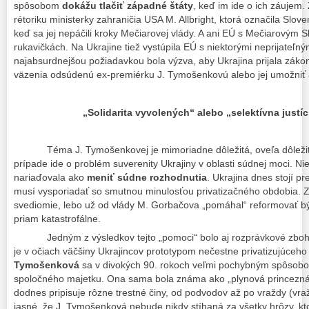
spôsobom
dokážu tlačiť západné štáty
, keď im ide o ich záuje
rétoriku ministerky zahraničia USA M. Allbright, ktorá označila Slov
keď sa jej nepáčili kroky Mečiarovej vlády. A ani EÚ s Mečiarovým
rukavičkách. Na Ukrajine tiež vystúpila EÚ s niektorými neprijateľn
najabsurdnejšou požiadavkou bola výzva, aby Ukrajina prijala zákon,
väzenia odsúdenú ex-premiérku J. Tymošenkovú alebo jej umožniť as
„Solidarita vyvolených“ alebo „selektívna justíc
Téma J. Tymošenkovej je mimoriadne dôležitá, oveľa dôležitej
prípade ide o problém suverenity Ukrajiny v oblasti súdnej moci. Ni
nariaďovala ako
meniť súdne rozhodnutia
. Ukrajina dnes stojí p
musí vysporiadať so smutnou minulosťou privatizačného obdobia. 
svediomie, lebo už od vlády M. Gorbačova „pomáhal“ reformovať bý
priam katastrofálne.
Jedným z výsledkov tejto „pomoci“ bolo aj rozprávkové zbohat
je v očiach väčšiny Ukrajincov prototypom nečestne privatizujúceho 
Tymošenková
sa v divokých 90. rokoch veľmi pochybným spôsobom
spoločného majetku. Ona sama bola známa ako „plynová princezná“ a
dodnes pripisuje rôzne trestné činy, od podvodov až po vraždy (vr
jasné, že J. Tymošenková nebude nikdy stíhaná za všetky hrôzy, kto