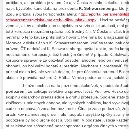
politikom, ale problém je v tom, že aj v Česku zostalo niekoľko „n
napr. bývalého kandidáta na prezidenta
K. Schwarzenberga
, ktorý
uzdu a priznal svoju korupčnícku aféru:
http://eportal.parlamentnilis
schwarzenberg-ziskal-majetek-i-diky-uplatku.aspx
. Hoci sa neskôr 
zjemniť, ak by aj platila jeho subjektívna verzia celej udalosti, mal 
totiž korupciu neoznámi spácha tiež trestný čin. V Česku si však tr
netrúfali o tejto kauze príliš ostro hovoriť. Pre mňa bola najzaujíma
Moravca v diskusiách s K. Schwarzenbergom, keď sa tento inak dos
právnej ČT nedokázal K. Schwarzenberga spýtať ani to, prečo koru
neoznámenie korupcie je tiež trestným činom! V prípade K. Schwa
korupčné správanie za obzvlášť odsúdeniahodné, lebo on nemusel ís
obohatil, on bol veľmi bohatý aj predtým. Nechcem si predstaviť, čo 
priznal niekto iný, ale vzniká dojem, že pre účastníka stretnutí Bil
akési iné pravidlá než pre D. Rátha. Vzniká podozrenie zo „selektívn
Lenže nech sa na to pozrieme akokoľvek, v podstate
žiad
podozrení
, že aplikuje selektívnu spravodlivosť. Putinovo Rusko u
skupinu oligarchov prenasleduje a druhú protežuje. Spojené štáty z
zločincov z miestnych gangov, ale vysokých politikov, ktorí vyvoláv
cudzine nechávajú zásadne bez trestu. Čína je zase podozrivá, že 
úradníkov na miestnej úrovni, ale naopak, najvyššie špičky strany n
podozrení by bolo určite dosť aj voči nim. V podstate justícia každéh
tá selektívnosť spôsobená neschopnosťou orgánov činných v trestn