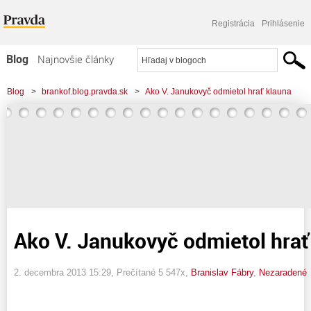
Registrácia
Prihlásenie
Blog
Najnovšie články
Najčítanejšie články
Blog
>
brankof.blog.pravda.sk
>
Ako V. Janukovyč odmietol hrať klauna
Najkomentovanejšie články
Zoznam blogov
Komerčné blogy
Ako V. Janukovyč odmietol hrať
2. decembra 2013 15:29
, Prečítané 5 547x,
Branislav Fábry
,
Nezaradené