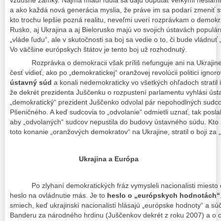
vzdušné zámky. Najmä mladí ľudia sa dajú odpútať veľkými heslami 
a ako každá nová generácia myslia, že práve im sa podarí zmeniť 
kto trochu lepšie pozná realitu, neveľmi uverí rozprávkam o demokra
Rusko, aj Ukrajina a aj Bielorusko majú vo svojich ústavách populá
„vláde ľudu“, ale v skutočnosti sa boj sa vedie o to, či bude vládnuť
Vo väčšine európskych štátov je tento boj už rozhodnutý.
Rozprávka o demokracii však príliš nefunguje ani na Ukrajine. 
česť vidieť, ako po „demokratickej“ oranžovej revolúcii politici ignor
ústavný súd
a konali nedemokraticky vo všetkých ohľadoch stratil i
že dekrét prezidenta Juščenku o rozpustení parlamentu vyhlási ústa
„demokratický“ prezident Juščenko odvolal pár nepohodlných sudc
Pšeničného. A keď sudcovia to „odvolanie“ odmietli uznať, tak posla
aby „odvolaných“ sudcov nepustila do budovy ústavného súdu. Kto 
toto konanie „oranžových demokratov“ na Ukrajine, stratil o boji za 
Ukrajina a Európa
Po zlyhaní demokratických fráz vymysleli nacionalisti miesto d
heslo na ovládnutie más. Je to
heslo o „európskych hodnotách“
smiech, keď ukrajinskí nacionalisti hlásajú „európske hodnoty“ a sú
Banderu za národného hrdinu (Juščenkov dekrét z roku 2007) a o 