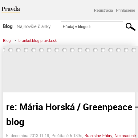
Registrácia
Prihlásenie
Blog
Najnovšie články
Najčítanejšie články
Blog
>
brankof.blog.pravda.sk
Najkomentovanejšie články
>
re: Mária Horská / Greenpeace – odpoveď na blog
Zoznam blogov
Komerčné blogy
re: Mária Horská / Greenpeace
blog
5. decembra 2013 11:16
, Prečítané 5 139x,
Branislav Fábry
,
Nezaradené