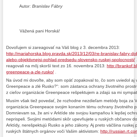
Autor:
Branislav Fábry
Vážená pani Horská!
Dovoľujem si zareagovať na Váš blog z 3. decembra 2013:
http://mariahorska.blog.pravda.sk/2013/12/03/re-branislav-fabry-d
alebo-objektivnejsi-pohlad-predsedu-slovensko-ruskej-spolocnosti/
.
reagovali na môj skorší text zo 16. novembra 2013:
http://brankof.
greenpeace-a-zle-rusko/
.
Na úvod mi dovoľte, aby som opäť zopakoval to, čo som uviedol aj
Greenpeace a zlé Rusko?“: som zástanca ochrany životného prost
z cieľov organizácie Greenpeace rešpektujem a zdajú sa mi sympat
Musím však tiež povedať, že rozhodne nezdieľam metódy boja za V
organizácia Greenpeace svojim konaním tému ochrany životného pro
Domnievam sa, že ani v Arktíde ste svojou kampaňou k lepšej ochr
neprispeli. Svojimi metódami skôr upevňujete u ruských občanov doj
Arktídy, nerešpektujú Rusko a jeho zákony. Aj preto väčšina ruskej
ruských štátnych orgánov voči Vašim aktivistom:
http://russian.rt.c