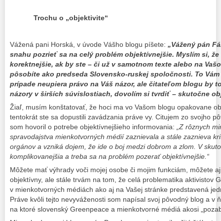
Trochu o „objektivite“
Vážená pani Horská, v úvode Vášho blogu píšete:
„Vážený pán Fáb
snahu pozrieť sa na celý problém objektívnejšie. Myslím si, že
korektnejšie, ak by ste – či už v samotnom texte alebo na Vašom
pôsobíte ako predseda Slovensko-ruskej spoločnosti. To Vám
prípade neupiera právo na Váš názor, ale čitateľom blogu by 
názory v širších súvislostiach, dovolím si tvrdiť – skutočne ob
Žiaľ, musím konštatovať, že hoci ma vo Vašom blogu opakovane ob
tentokrát ste sa dopustili zavádzania práve vy. Citujem zo svojho p
som hovoril o potrebe objektívnejšieho informovania:
„Z rôznych mi
spravodajstva mienkotvorných médií zaznievala a stále zaznieva kri
orgánov a vzniká dojem, že ide o boj medzi dobrom a zlom. V skutoč
komplikovanejšia a treba sa na problém pozerať objektívnejšie.“
Môžete mať výhrady voči mojej osobe či mojim funkciám, môžete aj 
objektívny, ale stále trvám na tom, že celá problematika aktivistov
v mienkotvorných médiách ako aj na Vašej stránke predstavená jed
Práve kvôli tejto nevyváženosti som napísal svoj pôvodný blog a v
na ktoré slovenský Greenpeace a mienkotvorné médiá akosi „pozab