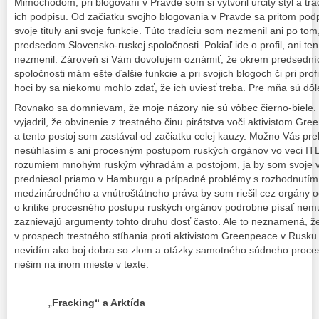
Mimochodom, pri blogovaní v Pravde som si vytvoril určitý štýl a trad
ich podpisu. Od začiatku svojho blogovania v Pravde sa pritom p
svoje tituly ani svoje funkcie. Túto tradíciu som nezmenil ani po to
predsedom Slovensko-ruskej spoločnosti. Pokiaľ ide o profil, ani te
nezmenil. Zároveň si Vám dovoľujem oznámiť, že okrem predsedníc
spoločnosti mám ešte ďalšie funkcie a pri svojich blogoch či pri pro
hoci by sa niekomu mohlo zdať, že ich uviesť treba. Pre mňa sú dôl
Rovnako sa domnievam, že moje názory nie sú vôbec čierno-biele.
vyjadril, že obvinenie z trestného činu pirátstva voči aktivistom G
a tento postoj som zastával od začiatku celej kauzy. Možno Vás pre
nesúhlasím s ani procesným postupom ruských orgánov vo veci I
rozumiem mnohým ruským výhradám a postojom, ja by som svoje v
predniesol priamo v Hamburgu a prípadné problémy s rozhodnutím 
medzinárodného a vnútroštátneho práva by som riešil cez orgány o
o kritike procesného postupu ruských orgánov podrobne písať nem
zaznievajú argumenty tohto druhu dosť často. Ale to neznamená, 
v prospech trestného stíhania proti aktivistom Greenpeace v Rusku.
nevidím ako boj dobra so zlom a otázky samotného súdneho proces
riešim na inom mieste v texte.
„
Fracking“ a Arktída