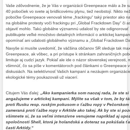
Vaše zdôvodnenie, že je Vás v organizácii Greenpeace málo a že s
40 pobočiek vo svete aj bridlicovému plynu, tiež neobstojí. Nikto ne
pobočke Greenpeace venovali téme „frackingu“ taký priestor ako na
na globálne protesty voči frackingu pri „Global Frackdown Day“ či a
objaviť mohlo. Takú globálne významnú udalosť by ste odignorova
publikujete veľké množstvo detailných informácií o arktickej kampani 
opomínať ani udalosti globálneho významu a „Global Frackdown Day
Navyše si musíte uvedomiť, že väčšina občanov SR sleduje tak max
Greenpeace, ak vôbec, a pri prístupe k stránkam zahraničných po
limituje aj cudzí jazyk. Pokiaľ ale ide o názor slovenskej verejnosti,
všimnúť, čo sa píše v komentátoroch pod článkami o Greenpeace v
diskusiách. Na selektívnosť Vašich kampaní a nezáujem organizáci
ekologické témy poukazovali už viacerí.
Citujem Vás ďalej:
„Ako kampanierka som naozaj rada, že ste si 
angažujeme v arktickej kampani. Mýlite sa však v tom, že by 
proti Rusku resp. ruským pokusom o ťažbu ropy v Pečorskom 
zameraná proti ťažbe ropy v Arktíde ako takej. Ak by ste si poz
všimnete si, že sa veľmi intenzívne venujeme napríklad aj upo
spoločnosti Shell, ktorá je holandská a doteraz sa pokúšala ť
časti Arktídy.“