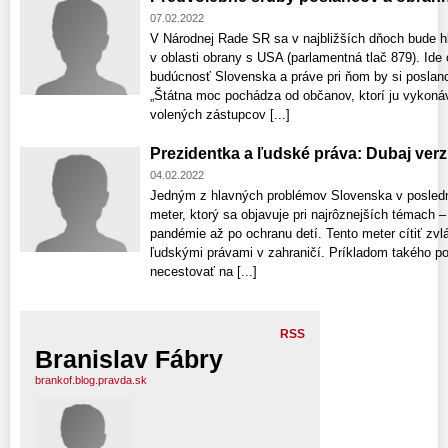
07.02.2022
V Národnej Rade SR sa v najbližších dňoch bude h
v oblasti obrany s USA (parlamentná tlač 879). Ide
budúcnosť Slovenska a práve pri ňom by si poslanci
„Štátna moc pochádza od občanov, ktorí ju vykonáv
volených zástupcov [...]
Prezidentka a ľudské práva: Dubaj ver
04.02.2022
Jedným z hlavných problémov Slovenska v posledn
meter, ktorý sa objavuje pri najrôznejších témach – 
pandémie až po ochranu detí. Tento meter cítiť zvlá
ľudskými právami v zahraničí. Príkladom takého po
necestovať na [...]
RSS
Branislav Fábry
brankof.blog.pravda.sk