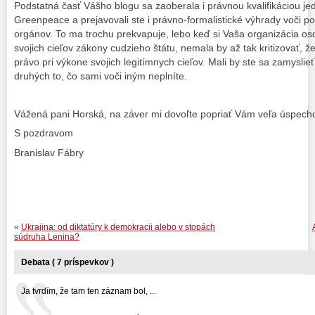
Podstatná časť Vášho blogu sa zaoberala i právnou kvalifikáciou jed
Greenpeace a prejavovali ste i právno-formalistické výhrady voči p
orgánov. To ma trochu prekvapuje, lebo keď si Vaša organizácia o
svojich cieľov zákony cudzieho štátu, nemala by až tak kritizovať, že
právo pri výkone svojich legitímnych cieľov. Mali by ste sa zamyslieť
druhých to, čo sami voči iným neplníte.
Vážená pani Horská, na záver mi dovoľte popriať Vám veľa úspech
S pozdravom
Branislav Fábry
«
Ukrajina: od diktatúry k demokracii alebo v stopách
súdruha Lenina?
Debata ( 7 príspevkov )
Ja tvrdím, že tam ten záznam bol, ...