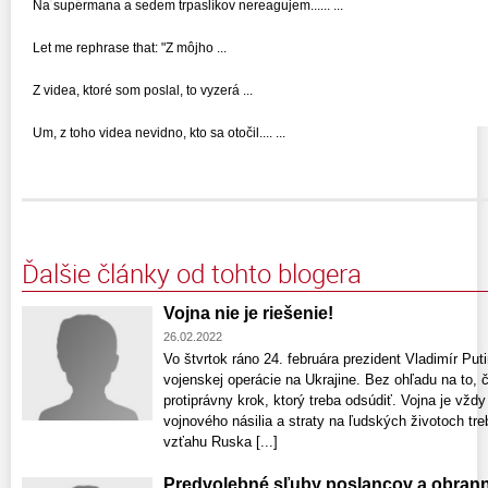
Na supermana a sedem trpaslíkov nereagujem...... ...
Let me rephrase that: "Z môjho ...
Z videa, ktoré som poslal, to vyzerá ...
Um, z toho videa nevidno, kto sa otočil.... ...
Ďalšie články od tohto blogera
Vojna nie je riešenie!
26.02.2022
Vo štvrtok ráno 24. februára prezident Vladimír Put
vojenskej operácie na Ukrajine. Bez ohľadu na to, 
protiprávny krok, ktorý treba odsúdiť. Vojna je vždy
vojnového násilia a straty na ľudských životoch tr
vzťahu Ruska [...]
Predvolebné sľuby poslancov a obran