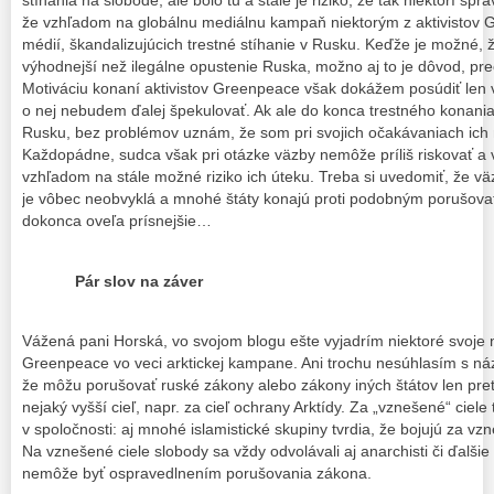
stíhania na slobode, ale bolo tu a stále je riziko, že tak niektorí spra
že vzhľadom na globálnu mediálnu kampaň niektorým z aktivistov
médií, škandalizujúcich trestné stíhanie v Rusku. Keďže je možné, ž
výhodnejší než ilegálne opustenie Ruska, možno aj to je dôvod, pre
Motiváciu konaní aktivistov Greenpeace však dokážem posúdiť len
o nej nebudem ďalej špekulovať. Ak ale do konca trestného konania 
Rusku, bez problémov uznám, že som pri svojich očakávaniach ich 
Každopádne, sudca však pri otázke väzby nemôže príliš riskovať a 
vzhľadom na stále možné riziko ich úteku. Treba si uvedomiť, že v
je vôbec neobvyklá a mnohé štáty konajú proti podobným porušov
dokonca oveľa prísnejšie…
Pár slov na záver
Vážená pani Horská, vo svojom blogu ešte vyjadrím niektoré svoje 
Greenpeace vo veci arktickej kampane. Ani trochu nesúhlasím s názor
že môžu porušovať ruské zákony alebo zákony iných štátov len preto
nejaký vyšší cieľ, napr. za cieľ ochrany Arktídy. Za „vznešené“ ciele t
v spoločnosti: aj mnohé islamistické skupiny tvrdia, že bojujú za vz
Na vznešené ciele slobody sa vždy odvolávali aj anarchisti či ďalšie
nemôže byť ospravedlnením porušovania zákona.