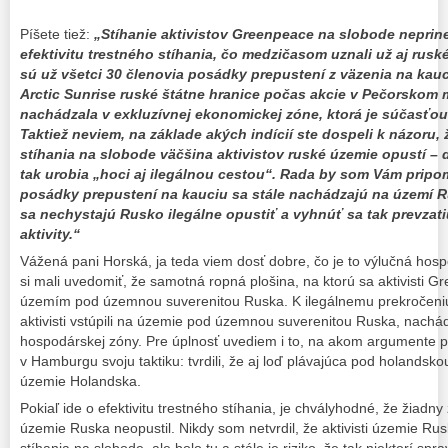
Píšete tiež:
„Stíhanie aktivistov Greenpeace na slobode neprines
efektivitu trestného stíhania, čo medzičasom uznali už aj ruské
sú už všetci 30 členovia posádky prepustení z väzenia na kau
Arctic Sunrise ruské štátne hranice počas akcie v Pečorskom 
nachádzala v exkluzívnej ekonomickej zóne, ktorá je súčasťo
Taktiež neviem, na základe akých indícií ste dospeli k názoru, 
stíhania na slobode väčšina aktivistov ruské územie opustí – 
tak urobia „hoci aj ilegálnou cestou“. Rada by som Vám pripom
posádky prepustení na kauciu sa stále nachádzajú na území R
sa nechystajú Rusko ilegálne opustiť a vyhnúť sa tak prevzat
aktivity.“
Vážená pani Horská, ja teda viem dosť dobre, čo je to výlučná hos
si mali uvedomiť, že samotná ropná plošina, na ktorú sa aktivisti Gr
územím pod územnou suverenitou Ruska. K ilegálnemu prekročeniu 
aktivisti vstúpili na územie pod územnou suverenitou Ruska, nachá
hospodárskej zóny. Pre úplnosť uvediem i to, na akom argumente 
v Hamburgu svoju taktiku: tvrdili, že aj loď plávajúca pod holandsko
územie Holandska.
Pokiaľ ide o efektivitu trestného stíhania, je chvályhodné, že žiadny
územie Ruska neopustil. Nikdy som netvrdil, že aktivisti územie Rus