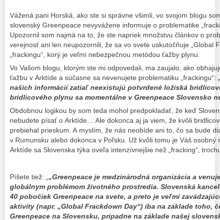
Vážená pani Horská, ako ste si správne všimli, vo svojom blogu so
slovenský Greenpeace nevyvážene informuje o problematike „fracki
Upozornil som najmä na to, že ste napriek množstvu článkov o prob
verejnosť ani len neupozornili, že sa vo svete uskutočňuje „Global 
„frackingu“, korý je veľmi nebezpečnou metódou ťažby plynu.
Vo Vašom blogu, ktorým ste mi odpovedali, ma zaujalo, ako obhajuj
ťažbu v Arktíde a súčasne sa nevenujete problematiku „frackingu“:
našich informácií zatiaľ neexistujú potvrdené ložiská bridlico
bridlicového plynu sa momentálne v Greenpeace Slovensko n
Obdobnou logikou by som teda mohol predpokladať, že keď Slovens
nebudete písať o Arktíde… Ale dokonca aj ja viem, že kvôli bridlic
prebiehal prieskum. A myslím, že nás neobíde ani to, čo sa bude di
v Rumunsku alebo dokonca v Poľsku. Už kvôli tomu je Váš osobný n
Arktíde sa Slovenska týka oveľa intenzívnejšie než „fracking“, troc
Píšete tiež:
„
„Greenpeace je medzinárodná organizácia a venuj
globálnym problémom životného prostredia. Slovenská kancelár
40 pobočiek Greenpeace na svete, a preto je veľmi zavádzajú
aktivity (napr. „Global Frackdown Day“) iba na základe toho, 
Greenpeace na Slovensku, prípadne na základe našej slovensk