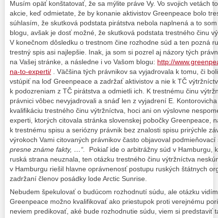
Musím opäť konštatovať, že sa mýlite práve Vy. Vo svojich vetách toti
akcie, keď odmietate, že by konanie aktivistov Greenpeace bolo tr
súhlasím, že skutková podstata pirátstva nebola naplnená a to so
blogu, avšak je dosť možné, že skutková podstata trestného činu vý
V konečnom dôsledku o trestnom čine rozhodne súd a ten pozná rus
trestný spis asi najlepšie. Inak, ja som si pozrel aj názory tých prá
na Vašej stránke, a následne i vo Vašom blogu:
http://www.greenpea
na-to-experti/
. Väčšina tých právnikov sa vyjadrovala k tomu, či bo
vstúpiť na loď Greenpeace a zadržať aktivistov a nie k TČ výtržníctva.
k podozreniam z TČ pirátstva a odmietli ich. K trestnému činu výtrž
právnici vôbec nevyjadrovali a snáď len z vyjadrení E. Kontorovicha
kvalifikáciu trestného činu výtržníctva, hoci ani on výslovne nespom
experti, ktorých citovala stránka slovenskej pobočky Greenpeace, 
k trestnému spisu a seriózny právnik bez znalosti spisu prirýchle záv
výrokoch Vami citovaných právnikov často objavoval podmieňovací 
presne známe fakty, …“.
Pokiaľ ide o arbitrážny súd v Hamburgu, 
ruská strana neuznala, ten otázku trestného činu výtržníctva nesk
v Hamburgu riešil hlavne oprávnenosť postupu ruských štátnych org
zadržaní členov posádky lode Arctic Sunrise.
Nebudem špekulovať o budúcom rozhodnutí súdu, ale otázku vidím 
Greenpeace možno kvalifikovať ako priestupok proti verejnému poria
neviem predikovať, aké bude rozhodnutie súdu, viem si predstaviť ta