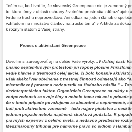
Teším sa, keď tvrdíte, že slovenský Greenpeace nie je zameraný p
to, ktoré témy z oblasti ochrany životného prostredia zdôrazňujete 
tvrdenie trochu nepresvedčivo. Ani odkaz na jeden článok o spoloč
vzhľadom na množstvo článkov na „ruskú tému“ v Arktíde za dôkaz 
k rôznym štátom z Vašej strany.
Proces s aktivistami Greenpeace
Dovolím si zareagovať aj na ďalšie Vaše výroky:
„V ďalšej časti V
priamo septembrovým protestom pri ropnej plošine Prirazlomn
vedie hlavne o trestnosti celej akcie, či bolo konanie aktivistov
však akékoľvek obvinenie z trestnej činnosti odmietajú ako “ab
mierumilovný protest a nedopustili sa žiadneho násilia.“ – To
dezinterpretáciou faktov. Organizácia Greenpeace sa nikdy v 
zodpovednosti za svoje činy a nebolo tomu tak ani v prípade 
čo v tomto prípade považujeme za absurdné a neprimerané, sú
boli proti aktivistom vznesené – teda najprv pirátstvo a neskôr
jednom prípade nebola naplnená skutková podstata. K prípad
právnych expertov z celého sveta, a nedávno predbežne rozho
Medzinárodný tribunál pre námorné právo so sídlom v Hambur