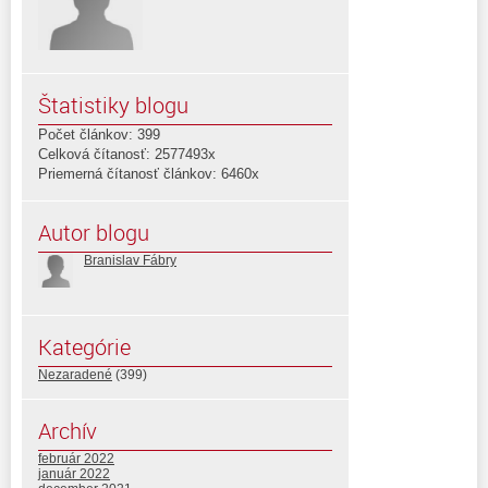
Štatistiky blogu
Počet článkov: 399
Celková čítanosť: 2577493x
Priemerná čítanosť článkov: 6460x
Autor blogu
Branislav Fábry
Kategórie
Nezaradené
(399)
Archív
február 2022
január 2022