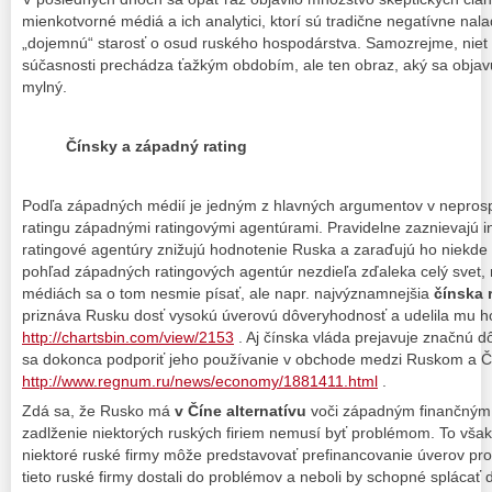
mienkotvorné médiá a ich analytici, ktorí sú tradične negatívne nal
„dojemnú“ starosť o osud ruského hospodárstva. Samozrejme, niet
súčasnosti prechádza ťažkým obdobím, ale ten obraz, aký sa objavu
mylný.
Čínsky a západný rating
Podľa západných médií je jedným z hlavných argumentov v nepros
ratingu západnými ratingovými agentúrami. Pravidelne zaznievajú i
ratingové agentúry znižujú hodnotenie Ruska a zaraďujú ho niekde
pohľad západných ratingových agentúr nezdieľa zďaleka celý svet, 
médiách sa o tom nesmie písať, ale napr. najvýznamnejšia
čínska 
priznáva Rusku dosť vysokú úverovú dôveryhodnosť a udelila mu h
http://chartsbin.com/view/2153
. Aj čínska vláda prejavuje značnú d
sa dokonca podporiť jeho používanie v obchode medzi Ruskom a Č
http://www.regnum.ru/news/economy/1881411.html
.
Zdá sa, že Rusko má
v Číne alternatívu
voči západným finančným 
zadlženie niektorých ruských firiem nemusí byť problémom. To však
niektoré ruské firmy môže predstavovať prefinancovanie úverov pro
tieto ruské firmy dostali do problémov a neboli by schopné splácať