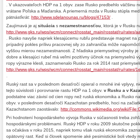
. V ukazovateľoch HDP na 1 obyv. zase Rusko predbehlo väčšinu n
vrátane Poľska a Maďarska. A priemerná mzda v Rusku stúpla med
pätnásťkrát:
http://www.sdelanounas.ru/blogs/47153/
.
Zaujímavá je aj
situácia
s
nezamestnanosťou
, ktorá je v Rusku 
http://www.gks.ru/wps/wcm/connect/rosstat_main/rosstat/ru/rates
. Rusko navyše napriek klesajúcemu rubľu predstavuje magnet na pr
prípadný pokles prílivu pracovnej sily zo zahraničia môže napomô
vyššou mierou nezamestnanosti. Z hľadiska priemyselnej výroby j
dobre a klesajúci rubeľ má veľmi pozitívny účinok na priemyselnú v
ropy výrazne klesli, zaznamenalo Rusko za rok 2014 rast priemysel
http://www.gks.ru/wps/wcm/connect/rosstat_main/rosstat/ru/rate
.
Ruský rast sa v poslednom desaťročí opieral o mnohé iné vplyvy, ni
tejto súvislosti i porovnanie rastu HDP na 1 obyv.
v Rusku a v Kaz
podstatne viac závisí od cien ropy než ruská ekonomika a Rusko 
obyv. v poslednom desaťročí Kazachstan predbehlo, hoci na začiatk
Kazachstanom zaostávalo:
http://commons.wikimedia.org/wiki/Fil
Pri hodnotení hospodárskeho vývoja Ruska v súčasnosti treba zohľ
hospodárskymi problémami. Ruský HDP v roku 2009 skutočne pokles
sa očakáva v roku 2015, napriek tomu však ruská ekonomika zazna
opätovný rast. Keď si človek spomenie aké pesimistické boli vtedy m