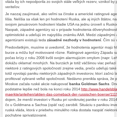
vláda by ich nepodporila zo svojich stále veľkých rezerv, vznikol b
veriteľov.
Je naozaj zaujímavé, ako veľmi sa čínske a americké ratingové ag
líšia. Nelíšia sa však len pri hodnotení Ruska, ale aj iných štátov, 
svojom januárovom hodnotení kladie USA na jednu úroveň s Ruskom
Naopak, západné agentúry sú v prípade hodnotenia dôveryhodnost
optimistické a udeľujú im najvyššiu známku AAA. Medzi západnými 
agentúrami existujú teda
zásadné nezhody v hodnotení
. Čím sú 
Predovšetkým, musíme si uvedomiť, že hodnotenia agentúr majú hl
burze a môžu byť motivované rôzne. Ratingové agentúry Západu sa d
počas krízy z roku 2008 kvôli svojim alarmujúcim omylom (napr. Leh
dokážu oklamať mnohých. Na burzách je totiž väčšinou viac peňazí
niektoré z ratingových spoločností zrejme vedia, prečo udeľujú tak
totiž vyvolajú paniku niektorých západných investorov, ktorí začnú 
profitovať vybrané veľké spoločnosti. Nedávno prenikla správa, že 
Moskve začala ruské akcie nakupovať
banka Goldman Sachs
. Dn
podstatne lepšie než bola na konci roku 2014:
http://www.handelsbl
maerkte/anleihen/aktien-das-comeback-der-russischen-boerse/111
dojem, že menší investori v Rusku pri vzniknutej panike v roku 2014 st
čo u Goldmana a Sachsa (opäť raz) zarobili. Situáciu s panikou inv
ruská vláda, ktorá v priebehu minulého roka dostala naspäť niektoré 
pochybne sprivatizované.