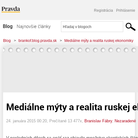
Registrácia
Prihlásenie
Blog
Najnovšie články
Najčítanejšie články
Blog
>
brankof.blog.pravda.sk
>
Mediálne mýty a realita ruskej ekonomiky
Najkomentovanejšie články
Zoznam blogov
Komerčné blogy
Mediálne mýty a realita ruskej
24. januára 2015 00:20
, Prečítané 13 477x,
Branislav Fábry
,
Nezaradené
V posledných dňoch sa opäť raz objavilo množstvo skeptických člán