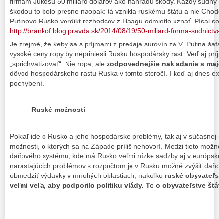
firmám Jukosu 50 miliárd dolárov ako náhradu škody. Každý súdny 
škodou to bolo presne naopak: tá vznikla ruskému štátu a nie Chod
Putinovo Rusko verdikt rozhodcov z Haagu odmietlo uznať. Písal so
http://brankof.blog.pravda.sk/2014/08/19/50-miliard-forma-sudnictv
Je zrejmé, že keby sa s príjmami z predaja surovín za V. Putina šafár
vysoké ceny ropy by nepriniesli Rusku hospodársky rast. Veď aj príjm
„sprichvatizovať“. Nie ropa, ale
zodpovednejšie nakladanie s maj
dôvod hospodárskeho rastu Ruska v tomto storočí. I keď aj dnes e
pochybení.
Ruské možnosti
Pokiaľ ide o Rusko a jeho hospodárske problémy, tak aj v súčasnej s
možnosti, o ktorých sa na Západe príliš nehovorí. Medzi tieto možn
daňového systému, kde má Rusko veľmi nízke sadzby aj v európsk
narastajúcich problémov s rozpočtom je v Rusku možné zvýšiť da
obmedziť výdavky v mnohých oblastiach, nakoľko
ruské obyvateľs
veľmi veľa, aby podporilo politiku vlády. To o obyvateľstve