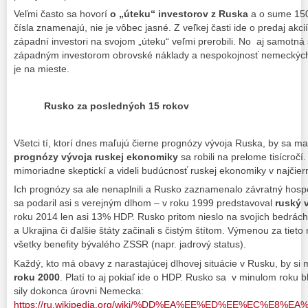
Veľmi často sa hovorí
o „úteku“ investorov z Ruska
a o sume 150 
čísla znamenajú, nie je vôbec jasné. Z veľkej časti ide o predaj akc
západní investori na svojom „úteku“ veľmi prerobili. No aj samotná 
západným investorom obrovské náklady a nespokojnosť nemeckých
je na mieste.
Rusko za posledných 15 rokov
Všetci tí, ktorí dnes maľujú čierne prognózy vývoja Ruska, by sa ma
prognózy vývoja ruskej ekonomiky
sa robili na prelome tisícročí.
mimoriadne skeptickí a videli budúcnosť ruskej ekonomiky v najčier
Ich prognózy sa ale nenaplnili a Rusko zaznamenalo závratný hosp
sa podaril asi s verejným dlhom – v roku 1999 predstavoval
ruský v
roku 2014 len asi 13% HDP. Rusko pritom nieslo na svojich bedrách
a Ukrajina či ďalšie štáty začinali s čistým štítom. Výmenou za tie
všetky benefity bývalého ZSSR (napr. jadrový status).
Každý, kto má obavy z narastajúcej dlhovej situácie v Rusku, by s
roku
2000
. Platí to aj pokiaľ ide o HDP. Rusko sa v minulom roku b
sily dokonca úrovni Nemecka:
https://ru.wikipedia.org/wiki/%DD%EA%EE%ED%EE%EC%E8%E