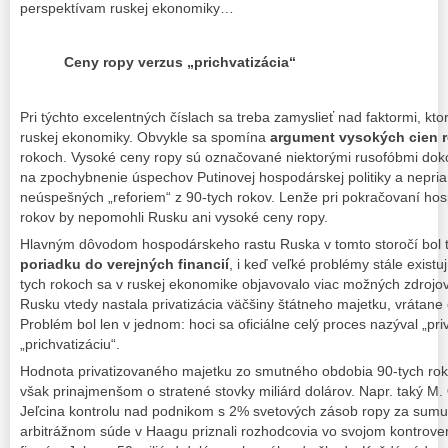
perspektívam ruskej ekonomiky…
Ceny ropy verzus „prichvatizácia“
Pri týchto excelentných číslach sa treba zamyslieť nad faktormi, ktor
ruskej ekonomiky. Obvykle sa spomína
argument vysokých cien 
rokoch. Vysoké ceny ropy sú označované niektorými rusofóbmi dokon
na zpochybnenie úspechov Putinovej hospodárskej politiky a nepriam
neúspešných „reforiem“ z 90-tych rokov. Lenže pri pokračovaní hosp
rokov by nepomohli Rusku ani vysoké ceny ropy.
Hlavným dôvodom hospodárskeho rastu Ruska v tomto storočí bol to
poriadku do verejných financií
, i keď veľké problémy stále existu
tych rokoch sa v ruskej ekonomike objavovalo viac možných zdrojov
Rusku vtedy nastala privatizácia väčšiny štátneho majetku, vrátane
Problém bol len v jednom: hoci sa oficiálne celý proces nazýval „priva
„prichvatizáciu“.
Hodnota privatizovaného majetku zo smutného obdobia 90-tych roko
však prinajmenšom o stratené stovky miliárd dolárov. Napr. taký M.
Jeľcina kontrolu nad podnikom s 2% svetových zásob ropy za sumu 
arbitrážnom súde v Haagu priznali rozhodcovia vo svojom kontrov