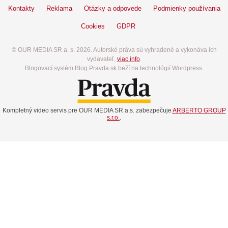
Kontakty
Reklama
Otázky a odpovede
Podmienky používania
Cookies
GDPR
© OUR MEDIA SR a. s. 2026. Autorské práva sú vyhradené a vykonáva ich
vydavateľ,
viac info
.
Blogovací systém Blog.Pravda.sk beží na technológií Wordpress.
Kompletný video servis pre OUR MEDIA SR a.s. zabezpečuje
ARBERTO GROUP
s.r.o.
.