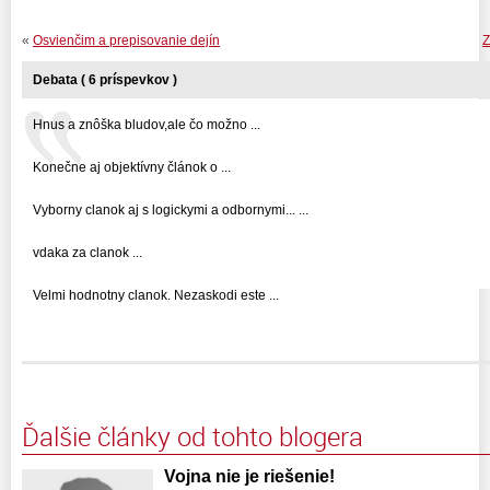
«
Osvienčim a prepisovanie dejín
Z
Debata ( 6 príspevkov )
Hnus a znôška bludov,ale čo možno ...
Konečne aj objektívny článok o ...
Vyborny clanok aj s logickymi a odbornymi... ...
vdaka za clanok ...
Velmi hodnotny clanok. Nezaskodi este ...
Ďalšie články od tohto blogera
Vojna nie je riešenie!