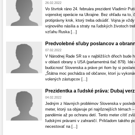
26.02.2022
Vo štvrtok ráno 24. februára prezident Vladimír Put
vojenskej operácie na Ukrajine. Bez ohľadu na to, 
protiprávny krok, ktorý treba odsúdiť. Vojna je vždy
vojnového násilia a straty na ľudských životoch tr
vzťahu Ruska [...]
Predvolebné sľuby poslancov a obran
07.02.2022
V Národnej Rade SR sa v najbližších dňoch bude h
v oblasti obrany s USA (parlamentná tlač 879). Ide
budúcnosť Slovenska a práve pri ňom by si poslanci
„Štátna moc pochádza od občanov, ktorí ju vykonáv
volených zástupcov [...]
Prezidentka a ľudské práva: Dubaj ver
04.02.2022
Jedným z hlavných problémov Slovenska v posledn
meter, ktorý sa objavuje pri najrôznejších témach – 
pandémie až po ochranu detí. Tento meter cítiť zvlá
ľudskými právami v zahraničí. Príkladom takého po
necestovať na [...]