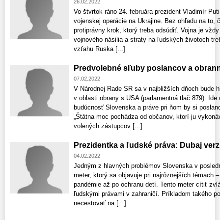
26.02.2022
Vo štvrtok ráno 24. februára prezident Vladimír Put
vojenskej operácie na Ukrajine. Bez ohľadu na to, 
protiprávny krok, ktorý treba odsúdiť. Vojna je vždy
vojnového násilia a straty na ľudských životoch tr
vzťahu Ruska [...]
Predvolebné sľuby poslancov a obran
07.02.2022
V Národnej Rade SR sa v najbližších dňoch bude h
v oblasti obrany s USA (parlamentná tlač 879). Ide
budúcnosť Slovenska a práve pri ňom by si poslanci
„Štátna moc pochádza od občanov, ktorí ju vykonáv
volených zástupcov [...]
Prezidentka a ľudské práva: Dubaj ver
04.02.2022
Jedným z hlavných problémov Slovenska v posledn
meter, ktorý sa objavuje pri najrôznejších témach – 
pandémie až po ochranu detí. Tento meter cítiť zvlá
ľudskými právami v zahraničí. Príkladom takého po
necestovať na [...]