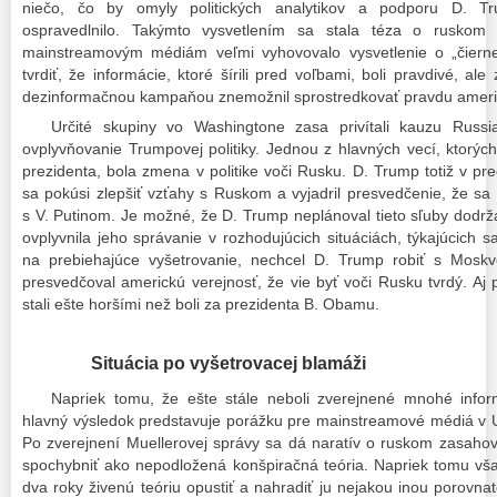
niečo, čo by omyly politických analytikov a podporu D. 
ospravedlnilo. Takýmto vysvetlením sa stala téza o ruskom 
mainstreamovým médiám veľmi vyhovovalo vysvetlenie o „čierne
tvrdiť, že informácie, ktoré šírili pred voľbami, boli pravdivé, al
dezinformačnou kampaňou znemožnil sprostredkovať pravdu ame
Určité skupiny vo Washingtone zasa privítali kauzu Russ
ovplyvňovanie Trumpovej politiky. Jednou z hlavných vecí, ktorý
prezidenta, bola zmena v politike voči Rusku. D. Trump totiž v pr
sa pokúsi zlepšiť vzťahy s Ruskom a vyjadril presvedčenie, že s
s V. Putinom. Je možné, že D. Trump neplánoval tieto sľuby dodrž
ovplyvnila jeho správanie v rozhodujúcich situáciách, týkajúcic
na prebiehajúce vyšetrovanie, nechcel D. Trump robiť s Mosk
presvedčoval americkú verejnosť, že vie byť voči Rusku tvrdý. A
stali ešte horšími než boli za prezidenta B. Obamu.
Situácia po vyšetrovacej blamáži
Napriek tomu, že ešte stále neboli zverejnené mnohé inform
hlavný výsledok predstavuje porážku pre mainstreamové médiá v U
Po zverejnení Muellerovej správy sa dá naratív o ruskom zasahov
spochybniť ako nepodložená konšpiračná teória. Napriek tomu vš
dva roky živenú teóriu opustiť a nahradiť ju nejakou inou porovn