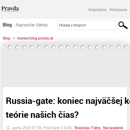
Registrácia
Prihlásenie
Blog
Najnovšie články
Najčítanejšie články
Blog
>
brankof.blog.pravda.sk
Najkomentovanejšie články
>
Russia-gate: koniec najväčšej konšpiračnej teórie našich čias?
Zoznam blogov
Komerčné blogy
Russia-gate: koniec najväčšej 
teórie našich čias?
12. apríla 2019 07:58
, Prečítané 6 670x,
Branislav Fábry
,
Nezaradené