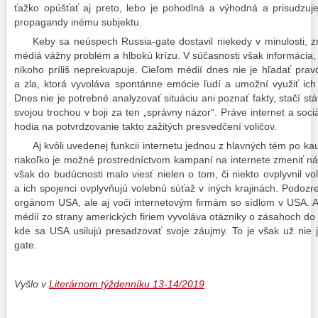
ťažko opúšťať aj preto, lebo je pohodlná a výhodná a prisudzuj
propagandy inému subjektu.
Keby sa neúspech Russia-gate dostavil niekedy v minulosti,
médiá vážny problém a hlbokú krízu. V súčasnosti však informácia,
nikoho príliš neprekvapuje. Cieľom médií dnes nie je hľadať pravd
a zla, ktorá vyvoláva spontánne emócie ľudí a umožní využiť ich v
Dnes nie je potrebné analyzovať situáciu ani poznať fakty, stačí stáť
svojou trochou v boji za ten „správny názor“. Práve internet a soci
hodia na potvrdzovanie takto zažitých presvedčení voličov.
Aj kvôli uvedenej funkcii internetu jednou z hlavných tém po k
nakoľko je možné prostredníctvom kampaní na internete zmeniť náz
však do budúcnosti malo viesť nielen o tom, či niekto ovplyvnil v
a ich spojenci ovplyvňujú volebnú súťaž v iných krajinách. Podozre
orgánom USA, ale aj voči internetovým firmám so sídlom v USA. A 
médií zo strany amerických firiem vyvoláva otázniky o zásahoch do
kde sa USA usilujú presadzovať svoje záujmy. To je však už nie 
gate.
Vyšlo v
Literárnom týždenníku 13-14/2019