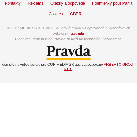
Kontakty
Reklama
Otázky a odpovede
Podmienky používania
Cookies
GDPR
© OUR MEDIA SR a. s. 2026. Autorské práva sú vyhradené a vykonáva ich
vydavateľ,
viac info
.
Blogovací systém Blog.Pravda.sk beží na technológií Wordpress.
Kompletný video servis pre OUR MEDIA SR a.s. zabezpečuje
ARBERTO GROUP
s.r.o.
.