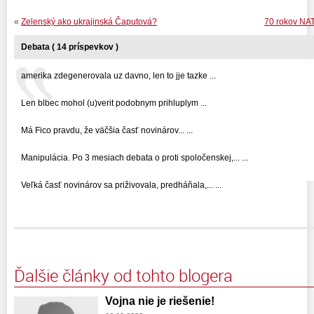
«
Zelenský ako ukrajinská Čaputová?
70 rokov NAT
Debata ( 14 príspevkov )
amerika zdegenerovala uz davno, len to jje tazke ...
Len blbec mohol (u)verit podobnym prihluplym ...
Má Fico pravdu, že väčšia časť novinárov... ...
Manipulácia. Po 3 mesiach debata o proti spoločenskej,... ...
Veľká časť novinárov sa priživovala, predháňala,... ...
Ďalšie články od tohto blogera
Vojna nie je riešenie!